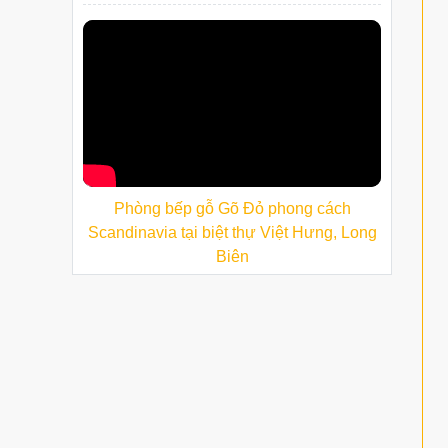
Phòng bếp gỗ Gõ Đỏ phong cách
Scandinavia tại biệt thự Việt Hưng, Long
Biên