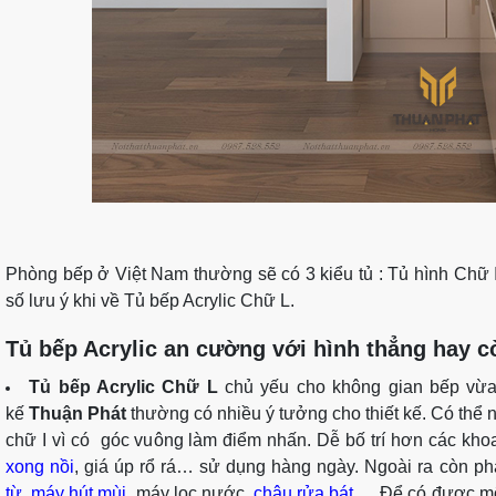
Phòng bếp ở Việt Nam thường sẽ có 3 kiểu tủ : Tủ hình Chữ I,
số lưu ý khi về Tủ bếp Acrylic Chữ L.
Tủ bếp Acrylic an cường với hình thẳng hay cò
Tủ bếp Acrylic Chữ L
chủ yếu cho không gian bếp vừa đ
kế
Thuận Phát
thường có nhiều ý tưởng cho thiết kế. Có thể nó
chữ I vì có góc vuông làm điểm nhấn. Dễ bố trí hơn các kh
xong nồi
, giá úp rổ rá… sử dụng hàng ngày. Ngoài ra còn phả
từ
,
máy hút mùi
, máy lọc nước,
chậu rửa bát
…. Để có được mộ