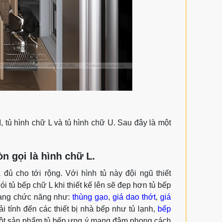
 tủ hình chữ L và tủ hình chữ U. Sau đây là một
n gọi là hình chữ L.
ủ cho tới rộng. Với hình tủ này đội ngũ thiết
i tủ bếp chữ L khi thiết kế lên sẽ đẹp hơn tủ bếp
oang chức năng như:
thùng gạo
,
giá dao thớt
,
giá
i tính đến các thiết bị nhà bếp như tủ lạnh,
bếp
t sản phẩm tủ bếp ưng ý mang đậm phong cách