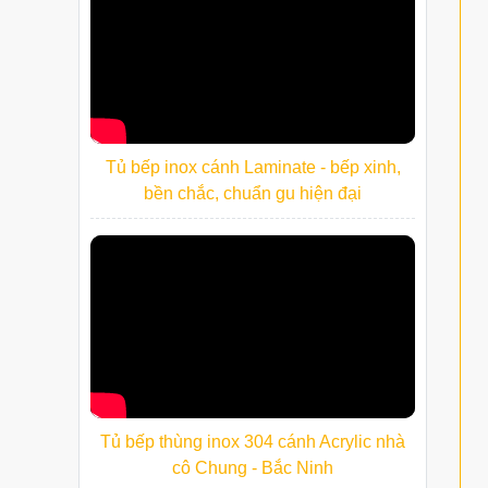
Tủ bếp inox cánh Laminate - bếp xinh,
bền chắc, chuẩn gu hiện đại
Tủ bếp thùng inox 304 cánh Acrylic nhà
cô Chung - Bắc Ninh