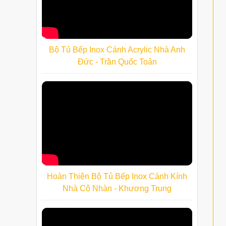
Bộ Tủ Bếp Inox Cánh Acrylic Nhà Anh
Đức - Trần Quốc Toản
Hoàn Thiện Bộ Tủ Bếp Inox Cánh Kính
Nhà Cô Nhàn - Khương Trung