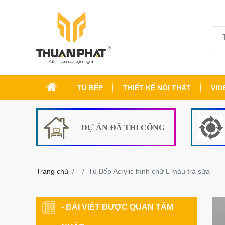
TỦ BẾP
THIẾT KẾ NỘI THẤT
VID
DỰ ÁN ĐÃ THI CÔNG
Trang chủ
Tủ Bếp Acrylic hình chữ L màu trà sữa
- BÀI VIẾT ĐƯỢC QUAN TÂM