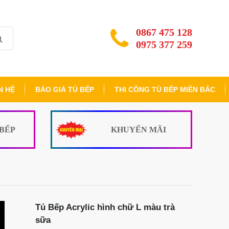
0867 475 128
0975 377 259
N HỆ
BÁO GIÁ TỦ BẾP
THI CÔNG TỦ BẾP MIỀN BẮC
 BẾP
KHUYẾN MÃI
Tủ Bếp Acrylic hình chữ L màu trà
sữa