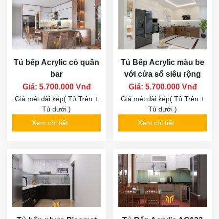
Tủ bếp Acrylic có quần
Tủ Bếp Acrylic màu be
bar
với cửa sổ siêu rộng
Giá: 5.700.000 Vnđ
Giá: 5.700.000 Vnđ
Giá mét dài kép( Tủ Trên +
Giá mét dài kép( Tủ Trên +
Tủ dưới )
Tủ dưới )
Xem chi tiết
Xem chi tiết