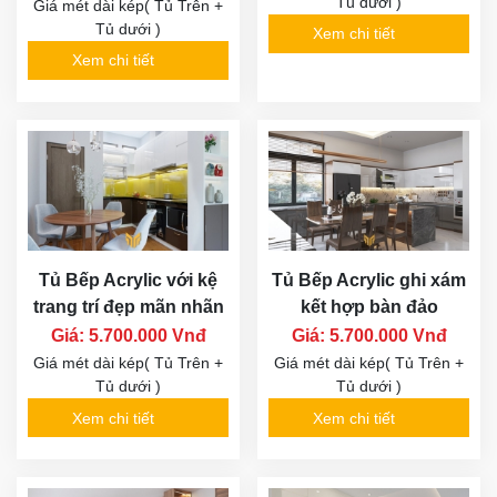
Tủ dưới )
Giá mét dài kép( Tủ Trên +
Tủ dưới )
Xem chi tiết
Xem chi tiết
Tủ Bếp Acrylic với kệ
Tủ Bếp Acrylic ghi xám
trang trí đẹp mãn nhãn
kết hợp bàn đảo
Giá: 5.700.000 Vnđ
Giá: 5.700.000 Vnđ
Giá mét dài kép( Tủ Trên +
Giá mét dài kép( Tủ Trên +
Tủ dưới )
Tủ dưới )
Xem chi tiết
Xem chi tiết