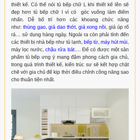
thiết kế. Có thể nói tủ bếp chữ L khi thiết kế lên sẽ
đẹp hơn tủ bếp chữ I vì có góc vuông làm điểm
nhấn. Dễ bố trí hơn các khoang chức năng
như:
thùng gạo
,
giá dao thớt
,
giá xong nồi
, giá úp rổ
rá… sử dụng hàng ngày. Ngoài ra còn phải tính đến
các thiết bị nhà bếp như tủ lạnh,
bếp từ
,
máy hút mùi
,
máy lọc nước,
chậu rửa bát
…. Để có được một sản
phẩm tủ bếp ưng ý mang đậm phong cách gia chủ,
trong quá trình thiết kế, kiến trúc sư sẽ kết hợp chặt
chẽ với gia chủ để kịp thời điều chỉnh công năng sao
cho thuận tiện nhất.