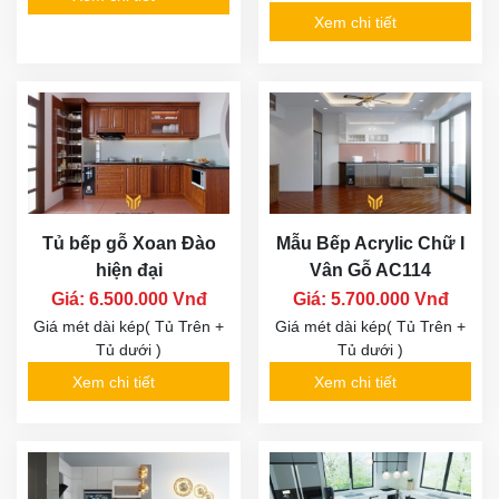
Xem chi tiết
Tủ bếp gỗ Xoan Đào
Mẫu Bếp Acrylic Chữ I
hiện đại
Vân Gỗ AC114
Giá: 6.500.000 Vnđ
Giá: 5.700.000 Vnđ
Giá mét dài kép( Tủ Trên +
Giá mét dài kép( Tủ Trên +
Tủ dưới )
Tủ dưới )
Xem chi tiết
Xem chi tiết