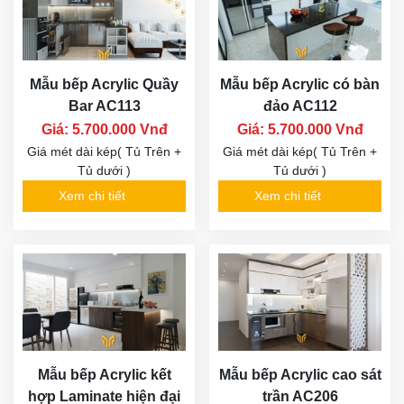
Mẫu bếp Acrylic Quầy
Mẫu bếp Acrylic có bàn
Bar AC113
đảo AC112
Giá: 5.700.000 Vnđ
Giá: 5.700.000 Vnđ
Giá mét dài kép( Tủ Trên +
Giá mét dài kép( Tủ Trên +
Tủ dưới )
Tủ dưới )
Xem chi tiết
Xem chi tiết
Mẫu bếp Acrylic kết
Mẫu bếp Acrylic cao sát
hợp Laminate hiện đại
trần AC206