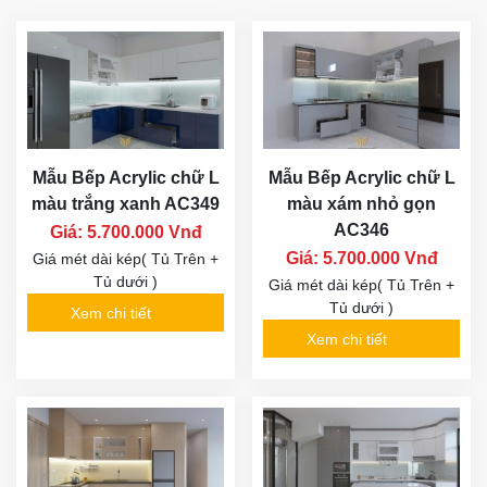
Mẫu Bếp Acrylic chữ L
Mẫu Bếp Acrylic chữ L
màu trắng xanh AC349
màu xám nhỏ gọn
AC346
Giá: 5.700.000 Vnđ
Giá: 5.700.000 Vnđ
Giá mét dài kép( Tủ Trên +
Tủ dưới )
Giá mét dài kép( Tủ Trên +
Tủ dưới )
Xem chi tiết
Xem chi tiết