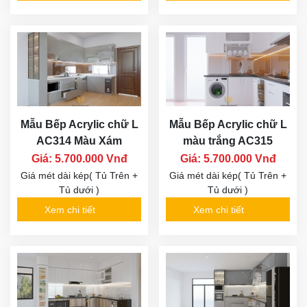
Mẫu Bếp Acrylic chữ L
Mẫu Bếp Acrylic chữ L
AC314 Màu Xám
màu trắng AC315
Giá: 5.700.000 Vnđ
Giá: 5.700.000 Vnđ
Giá mét dài kép( Tủ Trên +
Giá mét dài kép( Tủ Trên +
Tủ dưới )
Tủ dưới )
Xem chi tiết
Xem chi tiết