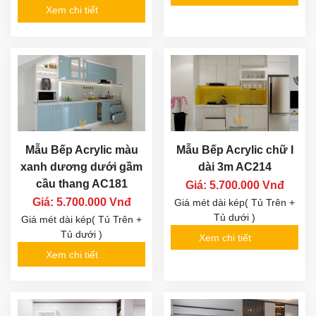
Xem chi tiết
Mẫu Bếp Acrylic màu
Mẫu Bếp Acrylic chữ I
xanh dương dưới gầm
dài 3m AC214
cầu thang AC181
Giá: 5.700.000 Vnđ
Giá: 5.700.000 Vnđ
Giá mét dài kép( Tủ Trên +
Tủ dưới )
Giá mét dài kép( Tủ Trên +
Tủ dưới )
Xem chi tiết
Xem chi tiết