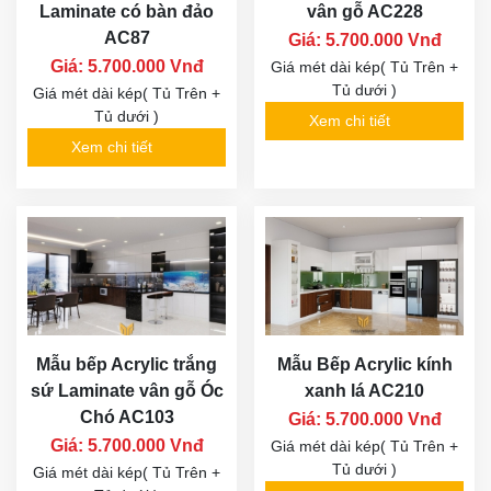
Laminate có bàn đảo
vân gỗ AC228
AC87
Giá: 5.700.000 Vnđ
Giá: 5.700.000 Vnđ
Giá mét dài kép( Tủ Trên +
Tủ dưới )
Giá mét dài kép( Tủ Trên +
Tủ dưới )
Xem chi tiết
Xem chi tiết
Mẫu bếp Acrylic trắng
Mẫu Bếp Acrylic kính
sứ Laminate vân gỗ Óc
xanh lá AC210
Chó AC103
Giá: 5.700.000 Vnđ
Giá: 5.700.000 Vnđ
Giá mét dài kép( Tủ Trên +
Tủ dưới )
Giá mét dài kép( Tủ Trên +