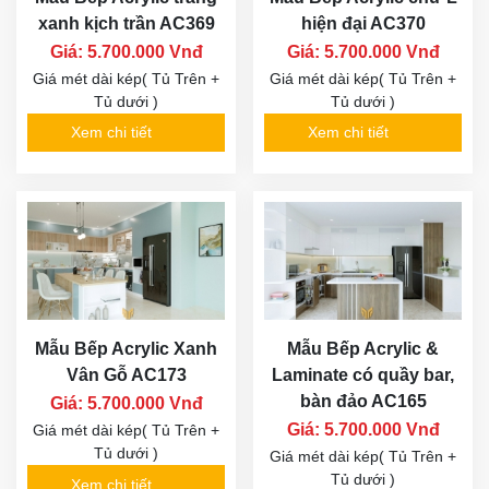
xanh kịch trần AC369
hiện đại AC370
Giá: 5.700.000 Vnđ
Giá: 5.700.000 Vnđ
Giá mét dài kép( Tủ Trên +
Giá mét dài kép( Tủ Trên +
Tủ dưới )
Tủ dưới )
Xem chi tiết
Xem chi tiết
Mẫu Bếp Acrylic Xanh
Mẫu Bếp Acrylic &
Vân Gỗ AC173
Laminate có quầy bar,
bàn đảo AC165
Giá: 5.700.000 Vnđ
Giá: 5.700.000 Vnđ
Giá mét dài kép( Tủ Trên +
Tủ dưới )
Giá mét dài kép( Tủ Trên +
Tủ dưới )
Xem chi tiết