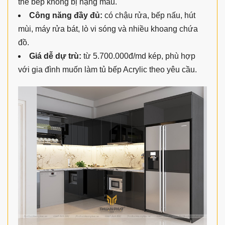
thể bếp không bị nặng màu.
Công năng đầy đủ:
có chậu rửa, bếp nấu, hút
mùi, máy rửa bát, lò vi sóng và nhiều khoang chứa
đồ.
Giá dễ dự trù:
từ 5.700.000đ/md kép, phù hợp
với gia đình muốn làm tủ bếp Acrylic theo yêu cầu.