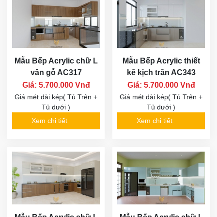
Giá mét dài kép( Tủ Trên +
Giá mét dài kép( Tủ Trên +
Tủ dưới )
Tủ dưới )
Xem chi tiết
Xem chi tiết
Mẫu Bếp Acrylic kiểu
Mẫu Bếp Acrylic chữ L
dáng chữ L hiện đại
kết hợp bàn đảo AC353
AC352
Giá: 5.700.000 Vnđ
Giá: 5.700.000 Vnđ
Giá mét dài kép( Tủ Trên +
Tủ dưới )
Giá mét dài kép( Tủ Trên +
Tủ dưới )
Xem chi tiết
Xem chi tiết