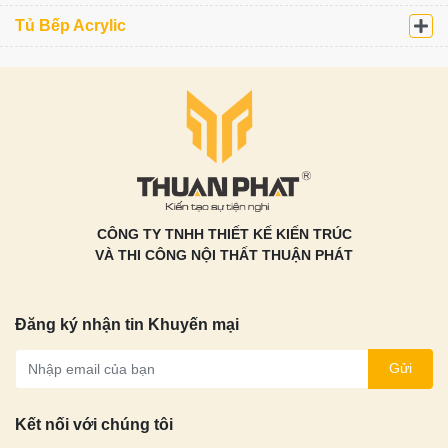
Tủ bếp Acrylic Khung
Bê Tông AC106
Giá: 5.700.000 Vnđ
Theo Mét dài( Trên + Dưới )
Xem chi tiết
Tủ Bếp Inox
Tủ Bếp Nhựa
Tủ Bếp Gỗ Tự Nhiên