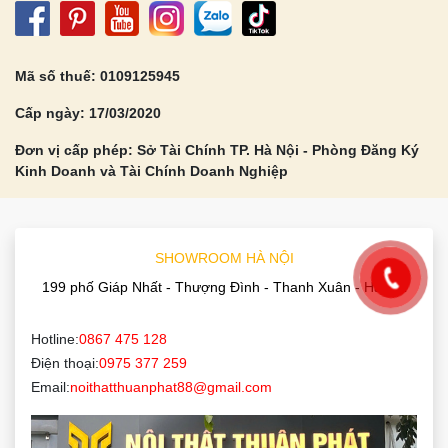
Tủ Bếp Gỗ MDF An Cường
Tủ Bếp Acrylic
CÔNG TY TNHH THIẾT KẾ KIẾN TRÚC
VÀ THI CÔNG NỘI THẤT THUẬN PHÁT
Đăng ký nhận tin Khuyến mại
Gửi