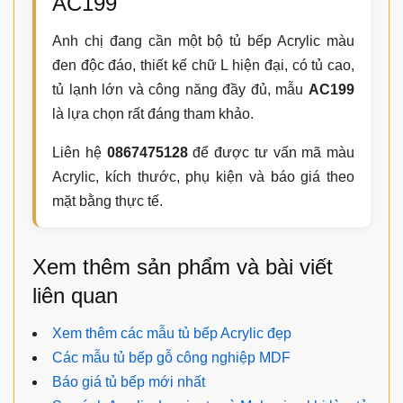
Dịch vụ thiết kế, thi công và bảo
hành
Nội Thất Thuận Phát nhận tư vấn, thiết kế và thi
công tủ bếp Acrylic theo yêu cầu tại Hà Nội, Hồ Chí
Minh và các khu vực lân cận. Quy trình gồm khảo sát
mặt bằng, tư vấn vật liệu, lên phương án thiết kế,
chốt báo giá, sản xuất tại xưởng và lắp đặt hoàn
thiện.
Với dòng tủ bếp Acrylic, Thuận Phát chú trọng chất
lượng cốt gỗ, độ phẳng của cánh, độ bóng bề mặt,
cách chia khoang công năng và sự đồng bộ với mặt
đá, kính ốp bếp, phụ kiện, thiết bị.