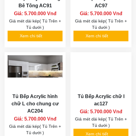
Mẫu Bếp Acrylic chữ L
Mẫu Bếp Acrylic chữ L
kết hợp tủ đồ khô
màu ghi đậm AC372
AC373
Giá: 5.700.000 Vnđ
Giá: 5.700.000 Vnđ
Giá mét dài kép( Tủ Trên +
Tủ dưới )
Giá mét dài kép( Tủ Trên +
Tủ dưới )
Xem chi tiết
Xem chi tiết