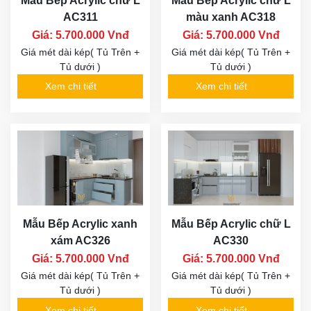
Mẫu Bếp Acrylic chữ L
Mẫu Bếp Acrylic thiết
vân gỗ AC317
kế kịch trần AC343
Giá: 5.700.000 Vnđ
Giá: 5.700.000 Vnđ
Giá mét dài kép( Tủ Trên +
Giá mét dài kép( Tủ Trên +
Tủ dưới )
Tủ dưới )
Xem chi tiết
Xem chi tiết