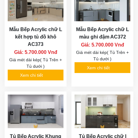
Tủ dưới )
Tủ dưới )
Xem chi tiết
Xem chi tiết
Mẫu Bếp Acrylic Chữ L
Mẫu Bếp Acrylic Màu
AC337
xám kèm quầy bar
AC331
Giá: 5.700.000 Vnđ
Giá: 5.700.000 Vnđ
Giá mét dài kép( Tủ Trên +
Tủ dưới )
Giá mét dài kép( Tủ Trên +
Tủ dưới )
Xem chi tiết
Xem chi tiết