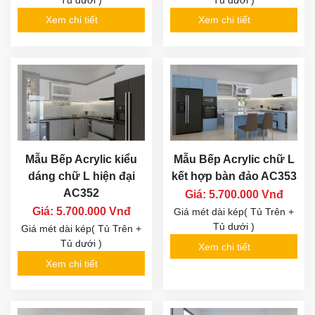
Acrylic Chữ U Kịch
Đêm" - Độc nhất vô nhị
Trần
- Biệt thự Park City
Hanoi
Giá: 6.500.000 Vnđ
Giá: 5.900.000 Vnđ
Giá mét dài kép (Tủ Trên +
Tủ dưới)
Giá mét dài kép( Tủ Trên +
Tủ dưới )
Xem chi tiết
Xem chi tiết
Mẫu Bếp Nhựa Acrylic
Mẫu bếp nhựa Picomat
Đỏ Đun Kết Hợp Trắng
cánh Acrylic, kèm bàn
Nổi Bật HT21
đảo HT20
Giá: 5.900.000 Vnđ
Giá: 5.900.000 Vnđ