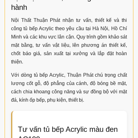
điều chỉnh theo từng công trình.
Báo giá tủ bếp Acrylic màu đen
AC199
Mẫu
Tủ bếp Acrylic màu đen AC199
có giá tham
khảo từ
5.700.000đ/md kép
. Đây là đơn giá tính
theo mét dài kép cho phần tủ trên và tủ dưới, chưa
bao gồm mặt đá, kính ốp bếp, phụ kiện thông minh,
thiết bị bếp, tủ cao và các yêu cầu thiết kế riêng.
Để có báo giá chính xác, Thuận Phát cần nắm được
chiều dài tủ, loại cốt MDF, mã màu Acrylic, vị trí tủ
lạnh, chậu rửa, bếp nấu, hút mùi, máy rửa bát, lò vi
sóng và các phụ kiện gia đình muốn lắp đặt. Anh chị
có thể tham khảo thêm
báo giá tủ bếp
để dự trù chi
phí trước khi thi công.