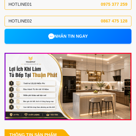
HOTLINE01
0975 377 259
HOTLINE02
0867 475 128
NHẮN TIN NGAY
THÔNG TIN SẢN PHẨM