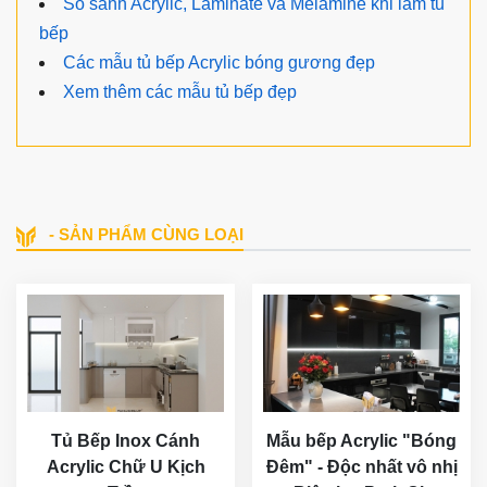
Tư vấn tủ bếp Acrylic màu đen
AC199
Anh chị đang cần một bộ tủ bếp Acrylic màu
đen độc đáo, thiết kế chữ L hiện đại, có tủ cao,
tủ lạnh lớn và công năng đầy đủ, mẫu
AC199
là lựa chọn rất đáng tham khảo.
Liên hệ
0867475128
để được tư vấn mã màu
Acrylic, kích thước, phụ kiện và báo giá theo
mặt bằng thực tế.
Xem thêm sản phẩm và bài viết
liên quan
Xem thêm các mẫu tủ bếp Acrylic đẹp
Các mẫu tủ bếp gỗ công nghiệp MDF