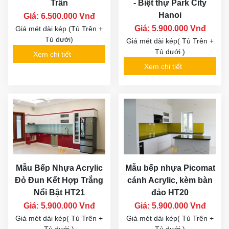
Báo giá tủ bếp mới nhất
So sánh Acrylic, Laminate và Melamine khi làm tủ
bếp
Các mẫu tủ bếp Acrylic bóng gương đẹp
Xem thêm các mẫu tủ bếp đẹp
- SẢN PHẨM CÙNG LOẠI
Tủ Bếp Inox Cánh
Mẫu bếp Acrylic "Bóng