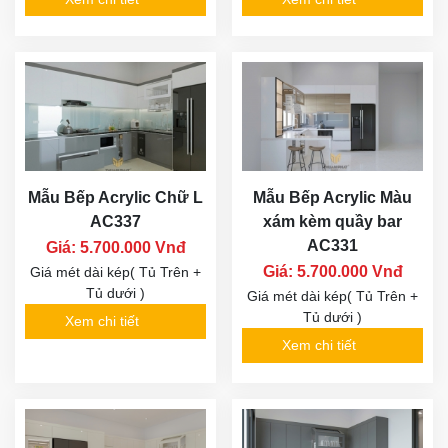
Mẫu Bếp Acrylic chữ L
Mẫu Bếp Acrylic chữ L
AC311
màu xanh AC318
Giá: 5.700.000 Vnđ
Giá: 5.700.000 Vnđ
Giá mét dài kép( Tủ Trên +
Giá mét dài kép( Tủ Trên +
Tủ dưới )
Tủ dưới )
Xem chi tiết
Xem chi tiết
Mẫu Bếp Acrylic xanh
Mẫu Bếp Acrylic chữ L
xám AC326
AC330
Giá: 5.700.000 Vnđ
Giá: 5.700.000 Vnđ
Giá mét dài kép( Tủ Trên +
Giá mét dài kép( Tủ Trên +