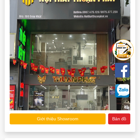
Kết nối với chúng tôi
Mã số thuế: 0109125945
Cấp ngày: 17/03/2020
Đơn vị cấp phép: Sở Tài Chính TP. Hà Nội - Phòng Đăng Ký
Kinh Doanh và Tài Chính Doanh Nghiệp
SHOWROOM HÀ NỘI
199 phố Giáp Nhất - Thượng Đình - Thanh Xuân - Hà Nội
Hotline:
0867 475 128
Điện thoại:
0975 377 259
Email:
noithatthuanphat88@gmail.com