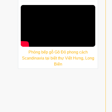
Phòng bếp gỗ Gõ Đỏ phong cách
Scandinavia tại biệt thự Việt Hưng, Long
Biên