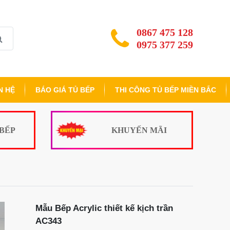
0867 475 128
0975 377 259
N HỆ
BÁO GIÁ TỦ BẾP
THI CÔNG TỦ BẾP MIỀN BẮC
 BẾP
KHUYẾN MÃI
Mẫu Bếp Acrylic thiết kế kịch trần
AC343