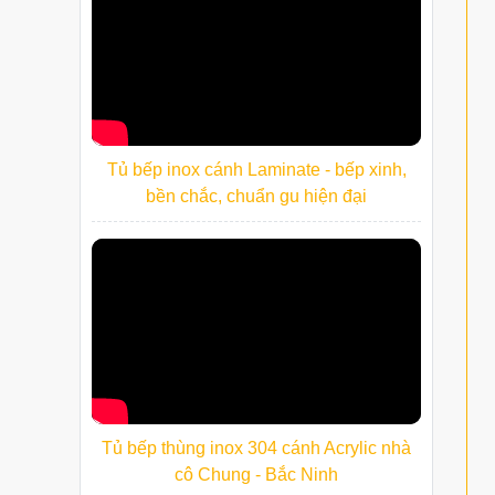
Tủ bếp inox cánh Laminate - bếp xinh,
bền chắc, chuẩn gu hiện đại
Tủ bếp thùng inox 304 cánh Acrylic nhà
cô Chung - Bắc Ninh