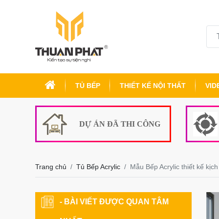
TỦ BẾP
THIẾT KẾ NỘI THẤT
VID
DỰ ÁN ĐÃ THI CÔNG
Trang chủ
Tủ Bếp Acrylic
Mẫu Bếp Acrylic thiết kế kịc
- BÀI VIẾT ĐƯỢC QUAN TÂM