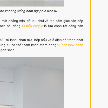
chế khoảng trống bám bụi phía trên tủ.
mặt phẳng mịn, dễ lau chùi và tạo cảm giác căn bếp
 sạch sẽ, dòng
tủ bếp Acrylic
là lựa chọn rất đáng cân
t mùi, tủ lạnh, chậu rửa, bếp nấu và ổ điện để tránh phát
hùng tủ, có thể tham khảo thêm dòng
tủ bếp inox cánh
ngân sách.