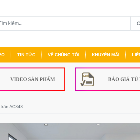
EO
TIN TỨC
VỀ CHÚNG TÔI
KHUYẾN MÃI
LIÊ
VIDEO SẢN PHẨM
BÁO GIÁ TỦ
h trần AC343