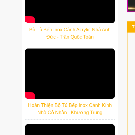
T
Bộ Tủ Bếp Inox Cánh Acrylic Nhà Anh
Đức - Trần Quốc Toản
Hoàn Thiện Bộ Tủ Bếp Inox Cánh Kính
Nhà Cô Nhàn - Khương Trung