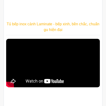
Tủ bếp inox cánh Laminate - bếp xinh, bền chắc, chuẩn
gu hiện đại