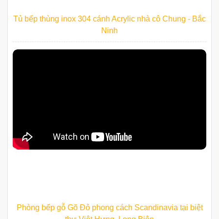
Tủ bếp thùng inox 304 cánh Acrylic nhà cô Chung - Bắc
Ninh
Phòng bếp gỗ Gõ Đỏ phong cách Scandinavia tại biệt