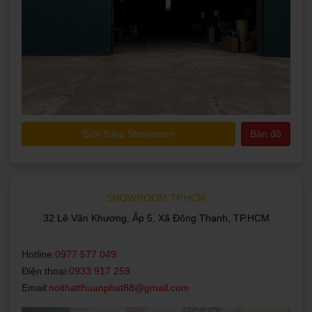
Giới thiệu Showroom
Bản đồ
SHOWROOM TP.HCM
32 Lê Văn Khương, Ấp 5, Xã Đông Thạnh, TP.HCM
Hotline:
0977 577 049
Điện thoại:
0933 917 259
Email:
noithatthuanphat88@gmail.com