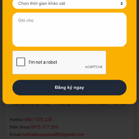
Kết nối với chúng tôi
Vui lòng điền thông tin để nhận tư vấn miễn phí
Mã số thuế: 0109125945
Cấp ngày: 17/03/2020
Đơn vị cấp phép: Sở Tài Chính TP. Hà Nội - Phòng Đăng Ký
Loại tủ bếp quan tâm?
Kinh Doanh và Tài Chính Doanh Nghiệp
Tủ Bếp Inox
Tủ Bếp Nhựa
Tủ Bếp Gỗ Tự Nhiên
Tủ Bếp Gỗ Công Nghiệp
Thời gian muốn khảo sát
SHOWROOM HÀ NỘI
199 phố Giáp Nhất - Thượng Đình - Thanh Xuân - Hà Nội
Hotline:
0867 475 128
Điện thoại:
0975 377 259
Email:
noithatthuanphat88@gmail.com