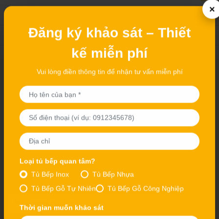
Tủ Bếp Gỗ MDF An Cường
Tủ Bếp Acrylic
CÔNG TY TNHH THIẾT KẾ KIẾN TRÚC
VÀ THI CÔNG NỘI THẤT THUẬN PHÁT
×
Đăng ký nhận tin Khuyến mại
Đăng ký khảo sát – Thiết
Gửi
kế miễn phí