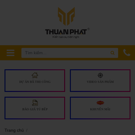
DỰ ÁN ĐÃ THI CÔNG
VIDEO SẢN PHẨM
BÁO GIÁ TỦ BẾP
KHUYẾN MÃI
Trang chủ