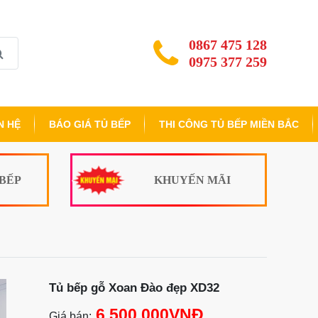
0867 475 128
0975 377 259
N HỆ
BÁO GIÁ TỦ BẾP
THI CÔNG TỦ BẾP MIỀN BẮC
 BẾP
KHUYẾN MÃI
Tủ bếp gỗ Xoan Đào đẹp XD32
6.500.000VNĐ
Giá bán: