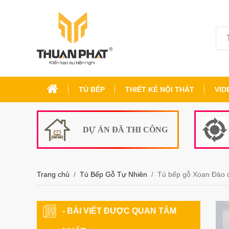
TỦ BẾP
THIẾT KẾ NỘI THẤT
VID
DỰ ÁN ĐÃ THI CÔNG
Trang chủ
Tủ Bếp Gỗ Tự Nhiên
Tủ bếp gỗ Xoan Đào
- BÀI VIẾT ĐƯỢC QUAN TÂM