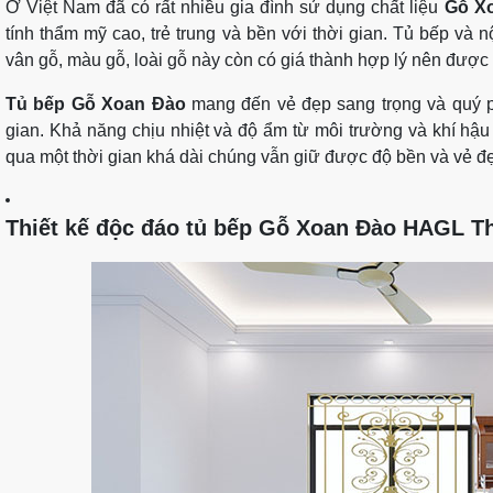
Ở Việt Nam đã có rất nhiều gia đình sử dụng chất liệu
Gỗ X
tính thẩm mỹ cao, trẻ trung và bền với thời gian. Tủ bếp và n
vân gỗ, màu gỗ, loài gỗ này còn có giá thành hợp lý nên được 
Tủ bếp Gỗ Xoan Đào
mang đến vẻ đẹp sang trọng và quý ph
gian. Khả năng chịu nhiệt và độ ẩm từ môi trường và khí hậu đ
qua một thời gian khá dài chúng vẫn giữ được độ bền và vẻ đ
Thiết kế độc đáo tủ bếp Gỗ Xoan Đào HAGL Th