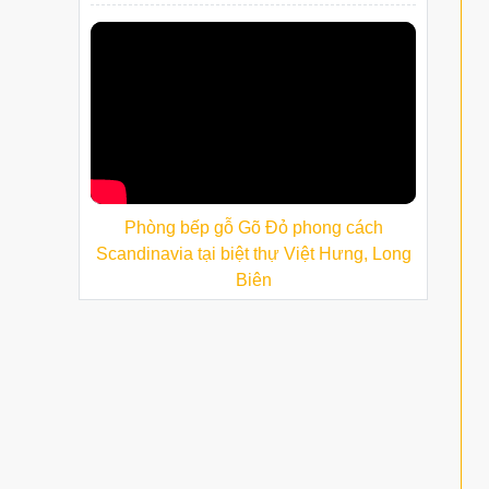
Phòng bếp gỗ Gõ Đỏ phong cách
Scandinavia tại biệt thự Việt Hưng, Long
Biên