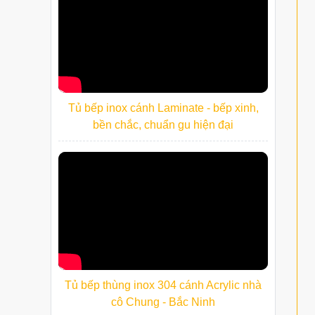
Tủ bếp inox cánh Laminate - bếp xinh,
bền chắc, chuẩn gu hiện đại
Tủ bếp thùng inox 304 cánh Acrylic nhà
cô Chung - Bắc Ninh