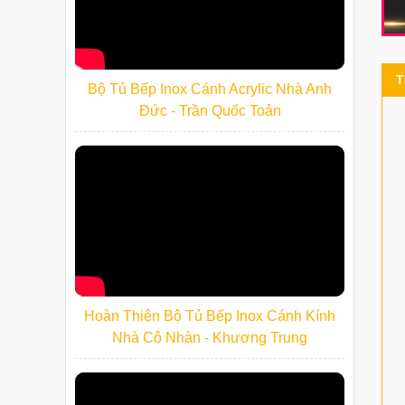
T
Bộ Tủ Bếp Inox Cánh Acrylic Nhà Anh
Đức - Trần Quốc Toản
Hoàn Thiện Bộ Tủ Bếp Inox Cánh Kính
Nhà Cô Nhàn - Khương Trung