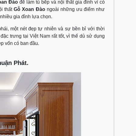
oan Đào
để làm tủ bếp và nội thất gia đình vì có
ội thất
Gỗ Xoan Đào
ngoài những ưu điểm như
nhiều gia đình lựa chọn.
ái, một nét đẹp tự nhiên và sự bền bỉ với thời
ặc trưng tại Việt Nam rất tốt, vì thế dù sử dụng
ẹp vốn có ban đầu.
uận Phát.​