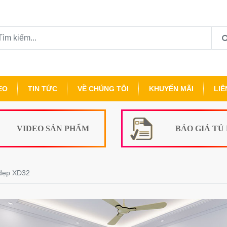
EO
TIN TỨC
VỀ CHÚNG TÔI
KHUYẾN MÃI
LIÊ
VIDEO SẢN PHẨM
BÁO GIÁ TỦ
 đẹp XD32