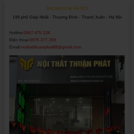
SHOWROOM HÀ NỘI
199 phố Giáp Nhất - Thượng Đình - Thanh Xuân - Hà Nội
Hotline:
0867 475 128
Điện thoại:
0975 377 259
Email:
noithatthuanphat88@gmail.com