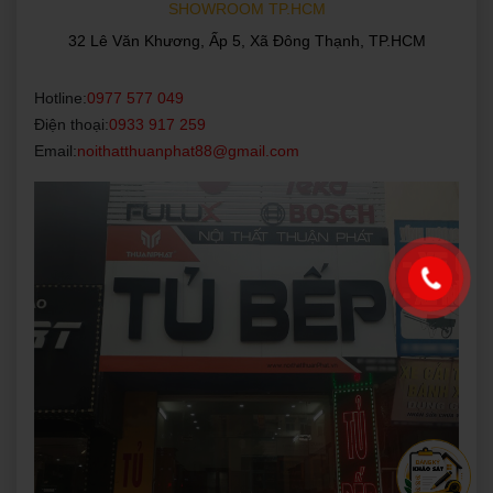
SHOWROOM TP.HCM
32 Lê Văn Khương, Ấp 5, Xã Đông Thạnh, TP.HCM
Hotline:
0977 577 049
Điện thoại:
0933 917 259
Email:
noithatthuanphat88@gmail.com