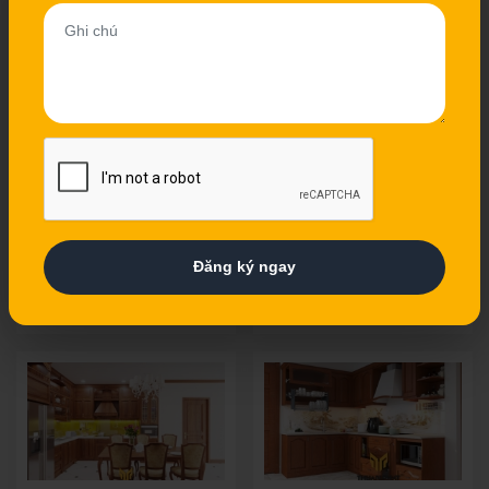
Tủ Bếp Gỗ Xoan Đào
Tủ Bếp Gỗ Xoan Đào
khung bê tông có sẵn
XD15
Giá: 6.500.000 Vnđ
Giá: 6.500.000 Vnđ
Giá mét dài kép( Tủ Trên +
Giá mét dài kép( Tủ Trên +
Tủ dưới )
Tủ dưới )
Đăng ký ngay
Xem chi tiết
Xem chi tiết