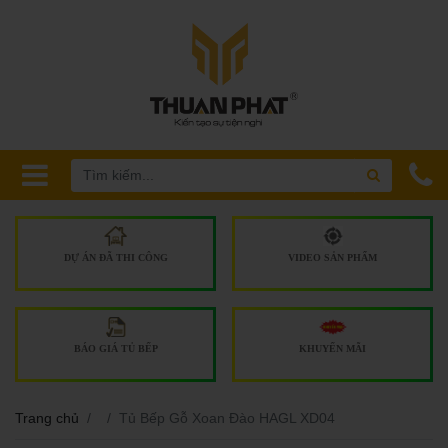
DỰ ÁN ĐÃ THI CÔNG
VIDEO SẢN PHẨM
BÁO GIÁ TỦ BẾP
KHUYẾN MÃI
Trang chủ
Tủ Bếp Gỗ Xoan Đào HAGL XD04