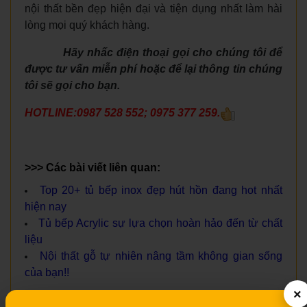
nội thất bền đẹp hiện đại và tiện dụng nhất làm hài
lòng mọi quý khách hàng.
Hãy nhấc điện thoại gọi cho chúng tôi để
được tư vấn miễn phí hoặc để lại thông tin chúng
tôi sẽ gọi cho bạn.
HOTLINE:0987 528 552; 0975 377 259.
>>> Các bài viết liên quan:
Top 20+ tủ bếp inox đẹp hút hồn đang hot nhất
hiện nay
Tủ bếp Acrylic sự lựa chọn hoàn hảo đến từ chất
liệu
Nội thất gỗ tự nhiên nâng tầm không gian sống
của bạn!!
×