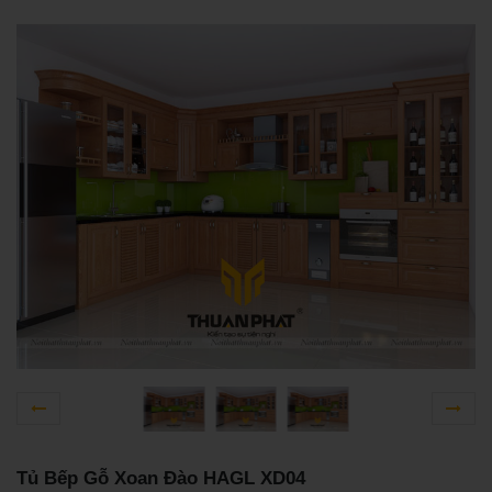
Tủ Bếp Gỗ Xoan Đào HAGL XD04