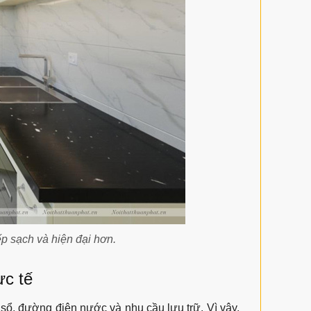
p sạch và hiện đại hơn.
ực tế
a sổ, đường điện nước và nhu cầu lưu trữ. Vì vậy,