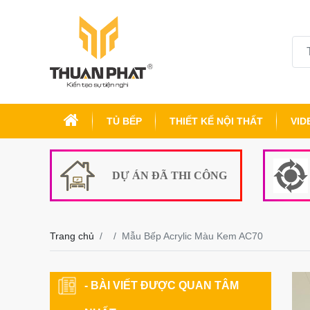
TỦ BẾP
THIẾT KẾ NỘI THẤT
VID
DỰ ÁN ĐÃ THI CÔNG
Trang chủ
Mẫu Bếp Acrylic Màu Kem AC70
- BÀI VIẾT ĐƯỢC QUAN TÂM