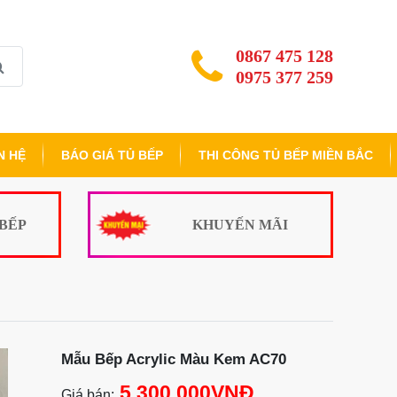
0867 475 128
0975 377 259
N HỆ
BÁO GIÁ TỦ BẾP
THI CÔNG TỦ BẾP MIỀN BẮC
 BẾP
KHUYẾN MÃI
Mẫu Bếp Acrylic Màu Kem AC70
5.300.000VNĐ
Giá bán: