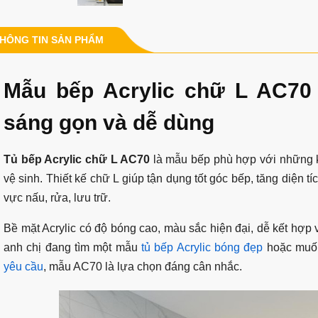
HÔNG TIN SẢN PHẨM
Mẫu bếp Acrylic chữ L AC7
sáng gọn và dễ dùng
Tủ bếp Acrylic chữ L AC70
là mẫu bếp phù hợp với những k
vệ sinh. Thiết kế chữ L giúp tận dụng tốt góc bếp, tăng diện t
vực nấu, rửa, lưu trữ.
Bề mặt Acrylic có độ bóng cao, màu sắc hiện đại, dễ kết hợp
anh chị đang tìm một mẫu
tủ bếp Acrylic bóng đẹp
hoặc muốn
yêu cầu
, mẫu AC70 là lựa chọn đáng cân nhắc.