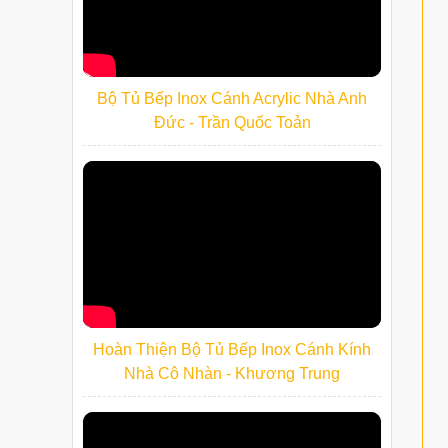
Bộ Tủ Bếp Inox Cánh Acrylic Nhà Anh
Đức - Trần Quốc Toản
Hoàn Thiện Bộ Tủ Bếp Inox Cánh Kính
Nhà Cô Nhàn - Khương Trung