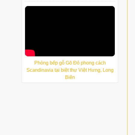
Phòng bếp gỗ Gõ Đỏ phong cách
Scandinavia tại biệt thự Việt Hưng, Long
Biên