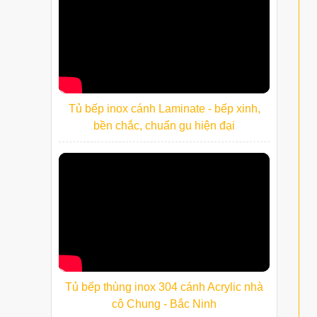
Tủ bếp inox cánh Laminate - bếp xinh,
bền chắc, chuẩn gu hiện đại
Tủ bếp thùng inox 304 cánh Acrylic nhà
cô Chung - Bắc Ninh