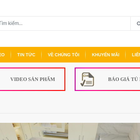
EO
TIN TỨC
VỀ CHÚNG TÔI
KHUYẾN MÃI
LIÊ
VIDEO SẢN PHẨM
BÁO GIÁ TỦ