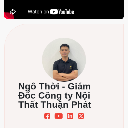
Hotline 1: 0987 528 552 Hotline: 0975 377 259
Địa chỉ : 142 Nguyễn Xiển, Hạ Đình, Thanh Xuân, Hà
Nội