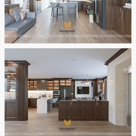
Đánh giá của anh An về bộ tủ bếp Veneer gỗ Óc Chó nhà mình
- Tủ bếp gỗ Óc Chó với cửa trên phối kính