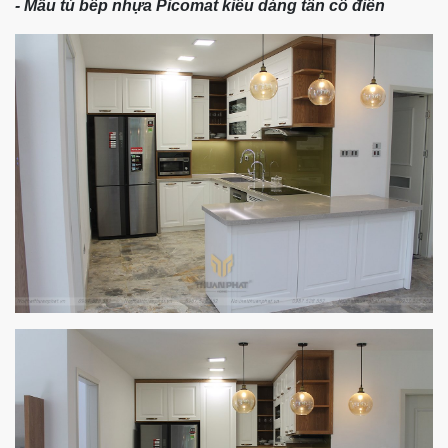
- Mẫu tủ bếp nhựa Picomat kiểu dáng tân cổ điển