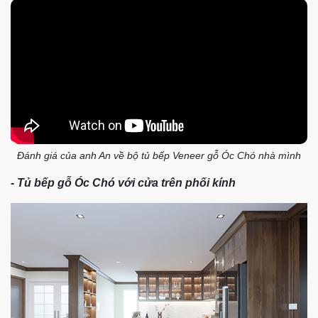
Tủ bếp gỗ Gõ Đỏ - Thiết kế tân cổ điển - Sơn PU màu hạt dẻ -
vừa "Sang" vừa "Chất"
- Tủ bếp Veneer gỗ Óc Chó
.