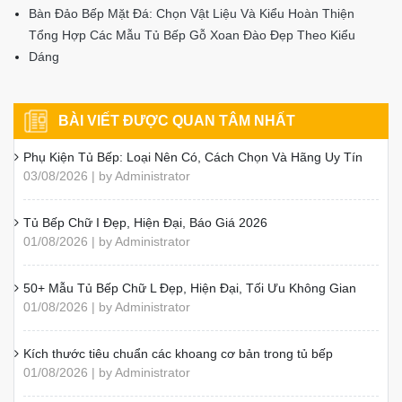
Bài viết liên quan
Mẫu Bàn Đảo Bếp Đẹp, Hiện Đại Và Cách Lựa Chọn
Mẫu Phòng Bếp Từ 3m–4m Hiện Đại, Được Yêu Thích
Thùng Tủ Bếp Inox Hộp Và Inox Dập Chấn Khác Nhau?
7 Ý Tưởng Thiết Kế Tủ Bếp Chung Cư Hiện Đại, Tiện Nghi
Kinh Nghiệm Chọn Tủ Bếp Bền Đẹp, Phù Hợp Gia Đình
Bếp Cho Người Mệnh Mộc: Màu Sắc, Vật Liệu Và Cách Bố Trí
Nên Làm Tủ Bếp Bằng Chất Liệu Gì? Cách Chọn Đúng
6 Hiểm Họa Khi Dùng MDF Kém Chất Lượng
Bàn Đảo Bếp Mặt Đá: Chọn Vật Liệu Và Kiểu Hoàn Thiện
Tổng Hợp Các Mẫu Tủ Bếp Gỗ Xoan Đào Đẹp Theo Kiểu
Dáng
BÀI VIẾT ĐƯỢC QUAN TÂM NHẤT
Phụ Kiện Tủ Bếp: Loại Nên Có, Cách Chọn Và Hãng Uy Tín