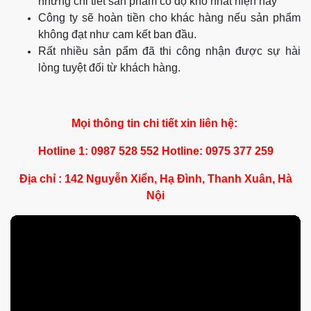
Nội Thất Thuận Phát đã có hơn 9 năm kinh nghiệm
thiết kế và thi công nội thất gia đình
Sẵn sàng mới khách hàng về xưởng khảo sát năng
lực thiết kế và thi công của công ty.
Miễn phí hoàn toàn phần khảo sát, lên ý tưởng và
thiết kế sản phẩm cho khách hàng.
Kết hợp chặt chẽ giữa khách hàng và nhóm thiết kế
trong quá trình thiết kế nhằm tạo nên một sản phẩm
mang dấu ấn phong cách của gia chủ.
Công ty có đầy đủ máy móc hiện đại nhất để thi công
những chi tiết sản phẩm có độ khó nhất hiện nay
Công ty sẽ hoàn tiền cho khác hàng nếu sản phẩm
không đạt như cam kết ban đầu.
Rất nhiều sản pẩm đã thi công nhận được sự hài
lòng tuyệt đối từ khách hàng.
Mọi thông tin chi tiết xin liên hệ: