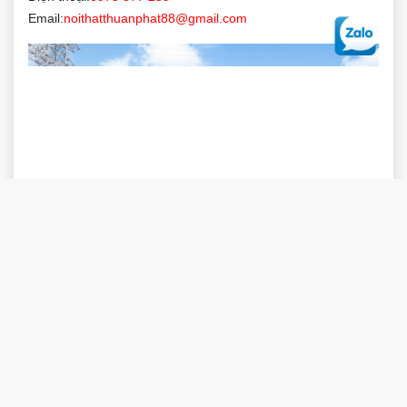
Giới thiệu Showroom
Bản đồ
XƯỞNG SẢN XUẤT
Đội 3 Quyết Tiến - Vân Côn - Hoài đức - Hà Nội
Hotline:
0867 475 128
Điện thoại:
0975 377 259
Email:
noithatthuanphat88@gmail.com