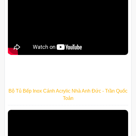
Báo Giá Tủ Bếp Tại Xã Thường Tín Trọn Gói
24/06/2026 | by Administrator
Làm Tủ Bếp Theo Yêu Cầu: Đo Đạc, Thiết Kế, Thi Công Trọn
Gói
24/06/2026 | by Administrator
CÔNG TRÌNH TIÊU BIỂU