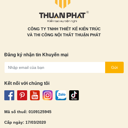
Tủ Bếp Nhựa
Tủ Bếp Gỗ Tự Nhiên
Tủ Bếp Gỗ MDF An Cường
Tủ Bếp Acrylic
CÔNG TY TNHH THIẾT KẾ KIẾN TRÚC
VÀ THI CÔNG NỘI THẤT THUẬN PHÁT