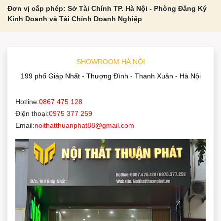
Đăng ký nhận tin Khuyến mại
Gửi
Kết nối với chúng tôi
Mã số thuế: 0109125945
Cấp ngày: 17/03/2020
Đơn vị cấp phép: Sở Tài Chính TP. Hà Nội - Phòng Đăng Ký
Kinh Doanh và Tài Chính Doanh Nghiệp
SHOWROOM HÀ NỘI
199 phố Giáp Nhất - Thượng Đình - Thanh Xuân - Hà Nội