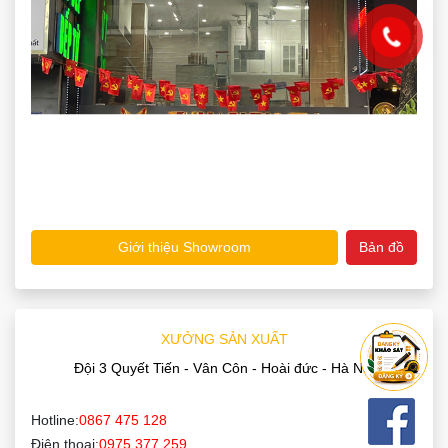
Hotline:
0867 475 128
Điện thoại:
0975 377 259
Email:
noithatthuanphat88@gmail.com