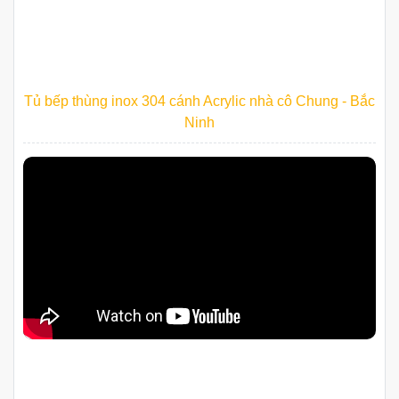
gu hiện đại
Tủ bếp thùng inox 304 cánh Acrylic nhà cô Chung - Bắc
Ninh