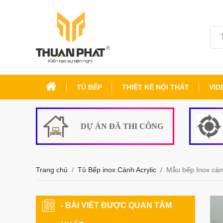
TỦ BẾP
THIẾT KẾ NỘI THẤT
VID
DỰ ÁN ĐÃ THI CÔNG
Trang chủ
Tủ Bếp inox Cánh Acrylic
Mẫu bếp Inox cánh
- BÀI VIẾT ĐƯỢC QUAN TÂM