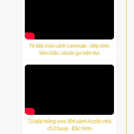
Tủ bếp inox cánh Laminate - bếp xinh,
bền chắc, chuẩn gu hiện đại
Tủ bếp thùng inox 304 cánh Acrylic nhà
cô Chung - Bắc Ninh