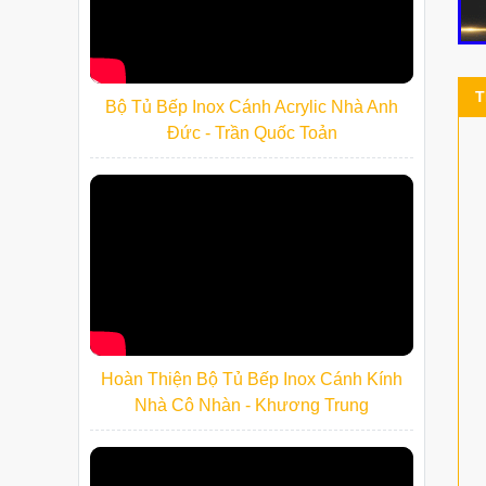
T
Bộ Tủ Bếp Inox Cánh Acrylic Nhà Anh
Đức - Trần Quốc Toản
Hoàn Thiện Bộ Tủ Bếp Inox Cánh Kính
Nhà Cô Nhàn - Khương Trung