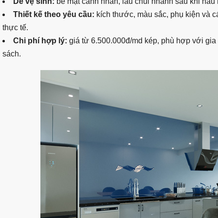
Dễ vệ sinh:
bề mặt cánh nhẵn, lau chùi nhanh sau khi nấu
Thiết kế theo yêu cầu:
kích thước, màu sắc, phụ kiện và 
thực tế.
Chi phí hợp lý:
giá từ 6.500.000đ/md kép, phù hợp với gia
sách.