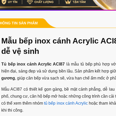
HÔNG TIN SẢN PHẨM
Mẫu bếp inox cánh Acrylic ACI8
dễ vệ sinh
Tủ bếp inox cánh Acrylic ACI87
là mẫu tủ bếp phù hợp vớ
hiện đại, sáng đẹp và sử dụng bền lâu. Sản phẩm kết hợp gi
gương
, giúp căn bếp vừa sạch sẽ, vừa hạn chế ẩm mốc ở phầ
Mẫu ACI87 có thiết kế gọn gàng, bề mặt cánh phẳng, dễ lau
phố, chung cư, căn hộ bếp mở hoặc những công trình cần cải 
có thể xem thêm nhóm
tủ bếp inox cánh Acrylic
hoặc tham kh
khi thi công.