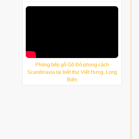
Phòng bếp gỗ Gõ Đỏ phong cách
Scandinavia tại biệt thự Việt Hưng, Long
Biên