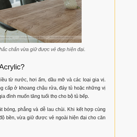
chắc chắn vừa giữ được vẻ đẹp hiện đại.
Acrylic?
ều từ nước, hơi ẩm, dầu mỡ và các loại gia vị.
ng cấp ở khoang chậu rửa, đáy tủ hoặc những vị
gia đình muốn tăng tuổi thọ cho bộ tủ bếp.
t bóng, phẳng và dễ lau chùi. Khi kết hợp cùng
độ bền, vừa giữ được vẻ ngoài hiện đại cho căn