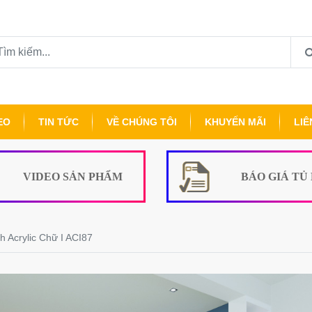
EO
TIN TỨC
VỀ CHÚNG TÔI
KHUYẾN MÃI
LIÊ
VIDEO SẢN PHẨM
BÁO GIÁ TỦ
 Acrylic Chữ I ACI87