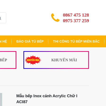
0867 475 128
0975 377 259
N HỆ
BÁO GIÁ TỦ BẾP
THI CÔNG TỦ BẾP MIỀN BẮC
 BẾP
KHUYẾN MÃI
Mẫu bếp Inox cánh Acrylic Chữ I
ACI87