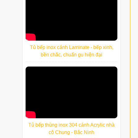
Tủ bếp inox cánh Laminate - bếp xinh,
bền chắc, chuẩn gu hiện đại
Tủ bếp thùng inox 304 cánh Acrylic nhà
cô Chung - Bắc Ninh