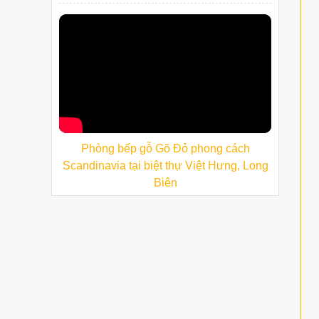
Phòng bếp gỗ Gõ Đỏ phong cách
Scandinavia tại biệt thự Việt Hưng, Long
Biên