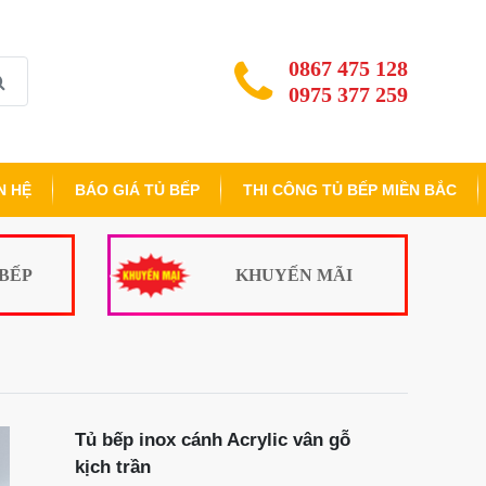
0867 475 128
0975 377 259
N HỆ
BÁO GIÁ TỦ BẾP
THI CÔNG TỦ BẾP MIỀN BẮC
 BẾP
KHUYẾN MÃI
Tủ bếp inox cánh Acrylic vân gỗ
kịch trần