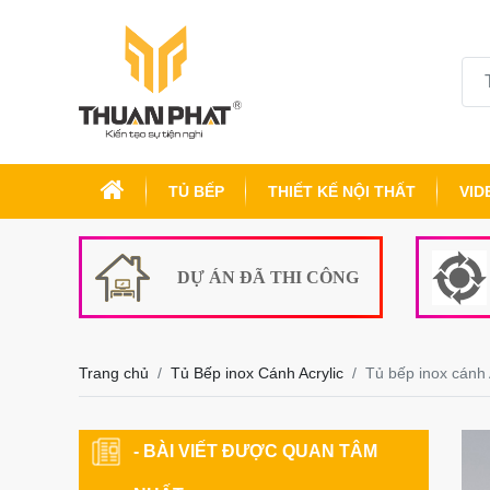
TỦ BẾP
THIẾT KẾ NỘI THẤT
VID
DỰ ÁN ĐÃ THI CÔNG
Trang chủ
Tủ Bếp inox Cánh Acrylic
Tủ bếp inox cánh A
- BÀI VIẾT ĐƯỢC QUAN TÂM