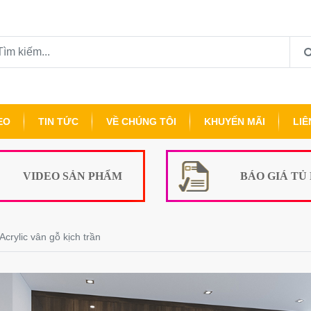
EO
TIN TỨC
VỀ CHÚNG TÔI
KHUYẾN MÃI
LIÊ
VIDEO SẢN PHẨM
BÁO GIÁ TỦ
crylic vân gỗ kịch trần