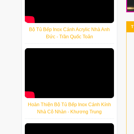
T
Bộ Tủ Bếp Inox Cánh Acrylic Nhà Anh
Đức - Trần Quốc Toản
Hoàn Thiện Bộ Tủ Bếp Inox Cánh Kính
Nhà Cô Nhàn - Khương Trung