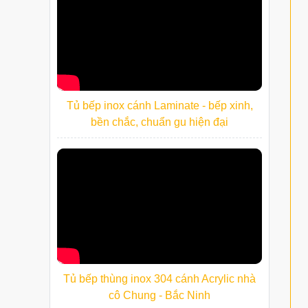
Tủ bếp inox cánh Laminate - bếp xinh,
bền chắc, chuẩn gu hiện đại
Tủ bếp thùng inox 304 cánh Acrylic nhà
cô Chung - Bắc Ninh