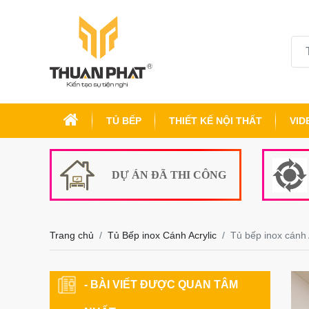
TỦ BẾP
THIẾT KẾ NỘI THẤT
VID
DỰ ÁN ĐÃ THI CÔNG
Trang chủ
Tủ Bếp inox Cánh Acrylic
Tủ bếp inox cánh 
- BÀI VIẾT ĐƯỢC QUAN TÂM