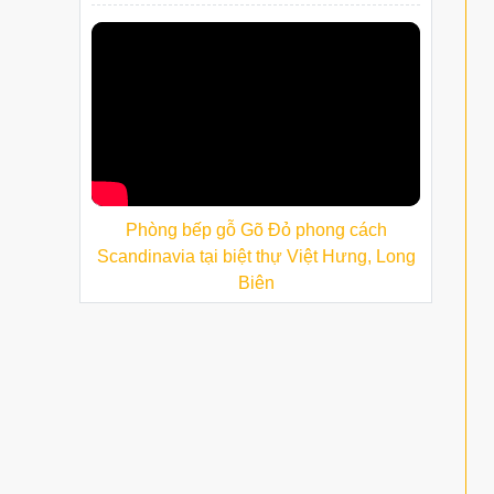
Phòng bếp gỗ Gõ Đỏ phong cách
Scandinavia tại biệt thự Việt Hưng, Long
Biên