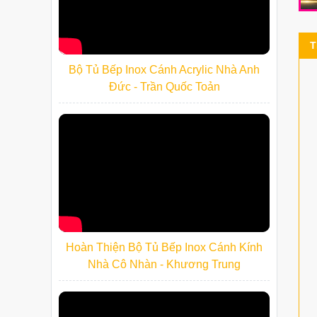
T
Bộ Tủ Bếp Inox Cánh Acrylic Nhà Anh
Đức - Trần Quốc Toản
Hoàn Thiện Bộ Tủ Bếp Inox Cánh Kính
Nhà Cô Nhàn - Khương Trung