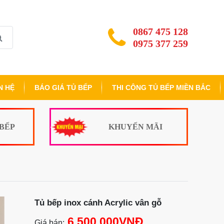
0867 475 128
0975 377 259
N HỆ
BÁO GIÁ TỦ BẾP
THI CÔNG TỦ BẾP MIỀN BẮC
 BẾP
KHUYẾN MÃI
Tủ bếp inox cánh Acrylic vân gỗ
6.500.000VNĐ
Giá bán: