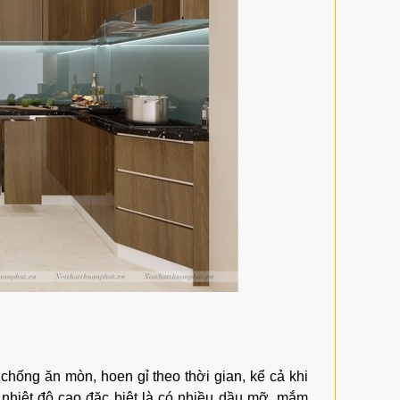
chống ăn mòn, hoen gỉ theo thời gian, kể cả khi
g nhiệt độ cao đặc biệt là có nhiều dầu mỡ, mắm