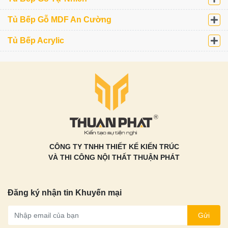
Đăng ký khảo sát – Thiết
Tủ Bếp Gỗ MDF An Cường
kế miễn phí
Tủ Bếp Acrylic
Vui lòng điền thông tin để nhận tư vấn miễn phí
CÔNG TY TNHH THIẾT KẾ KIẾN TRÚC
Loại tủ bếp quan tâm?
VÀ THI CÔNG NỘI THẤT THUẬN PHÁT
Tủ Bếp Inox
Tủ Bếp Nhựa
Tủ Bếp Gỗ Tự Nhiên
Tủ Bếp Gỗ Công Nghiệp
Đăng ký nhận tin Khuyến mại
Thời gian muốn khảo sát
Gửi