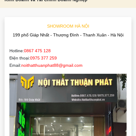
SHOWROOM HÀ NỘI
199 phố Giáp Nhất - Thượng Đình - Thanh Xuân - Hà Nội
Hotline:
0867 475 128
Điện thoại:
0975 377 259
Email:
noithatthuanphat88@gmail.com