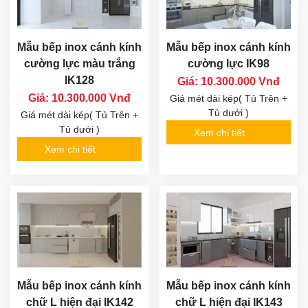
Mẫu bếp inox cánh kính
Mẫu bếp inox cánh kính
cường lực màu trắng
cường lực IK98
IK128
Giá: 10.300.000 Vnđ
Giá: 10.300.000 Vnđ
Giá mét dài kép( Tủ Trên +
Tủ dưới )
Giá mét dài kép( Tủ Trên +
Tủ dưới )
Xem chi tiết
Xem chi tiết
Mẫu bếp inox cánh kính
Mẫu bếp inox cánh kính
chữ L hiện đại IK142
chữ L hiện đại IK143