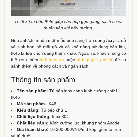
Thiết kế tủ bếp IK46 giúp căn bếp gọn gàng, sạch sẽ và
thuận tiện khi nấu nướng.
Nếu anh/chị muốn một mẫu bếp sang hơn dòng Acrylic, dễ
vệ sinh hơn bề mặt gỗ và có khả năng sử dụng bền lâu,
IK46 là lựa chọn đáng tham khảo. Ngoài ra, khách hàng có
thể xem thêm
tủ bếp nhựa
hoặc
tủ bếp gỗ tự nhiên
để so
sánh thêm về phong cách và ngân sách.
Thông tin sản phẩm
Tên sản phẩm:
Tủ bếp inox cánh kính cường chữ L
IK46
Mã sản phẩm:
IK46
Kiểu dáng:
Tủ bếp chữ L
Chất liệu thùng:
Inox 304
Chất liệu cánh:
Kính cường lực, khung nhôm Anode
Giá tham khảo:
10.300.000VNĐ/md kép, gồm tủ trên
và tủ dưới