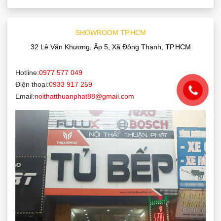
SHOWROOM TP.HCM
32 Lê Văn Khương, Ấp 5, Xã Đông Thạnh, TP.HCM
Hotline:
0977 577 049
Điện thoại:
0933 917 259
Email:
noithatthuanphat88@gmail.com