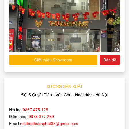
Giới thiệu Showroom
Bản đồ
XƯỞNG SẢN XUẤT
Đội 3 Quyết Tiến - Vân Côn - Hoài đức - Hà Nội
Hotline:
0867 475 128
Điện thoại:
0975 377 259
Email:
noithatthuanphat88@gmail.com