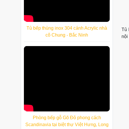
Tủ bếp thùng inox 304 cánh Acrylic nhà
Tủ 
cô Chung - Bắc Ninh
nội
Phòng bếp gỗ Gõ Đỏ phong cách
Scandinavia tại biệt thự Việt Hưng, Long