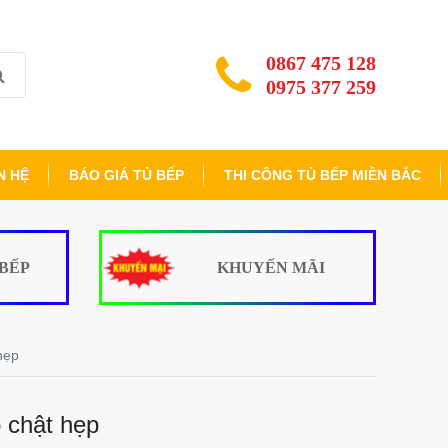
0867 475 128
0975 377 259
N HỆ
BÁO GIÁ TỦ BẾP
THI CÔNG TỦ BẾP MIỀN BẮC
 BẾP
KHUYẾN MÃI
hẹp
p chật hẹp