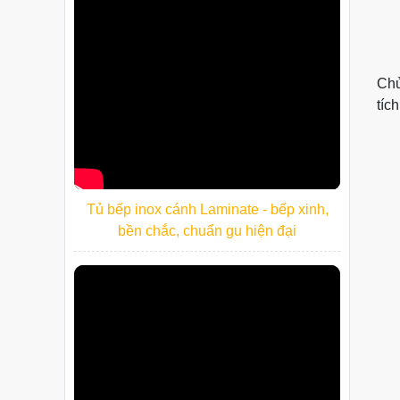
Chủ
tíc
Tủ bếp inox cánh Laminate - bếp xinh,
bền chắc, chuẩn gu hiện đại