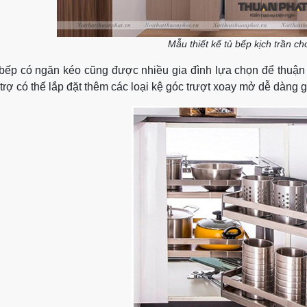
Mẫu thiết kế tủ bếp kịch trần c
bếp có ngăn kéo cũng được nhiều gia đình lựa chọn để thuận t
 trợ có thể lắp đặt thêm các loại kệ góc trượt xoay mở dễ dàng g