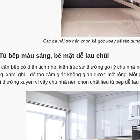
Các bà nội trợ nên chọn kệ góc xoay để tận dụng
 Tủ bếp màu sáng, bề mặt dễ lau chùi
 căn bếp có diện tích nhỏ, kiến trúc sư thường gợi ý chủ nhà 
ng, xám, ghi... để tạo cảm giác không gian được mở rộng. Một 
i thường xuyên vì vậy chủ nhà nên chọn chất liệu tủ bếp dễ lau 