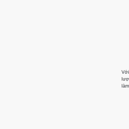
Với
lượ
làm