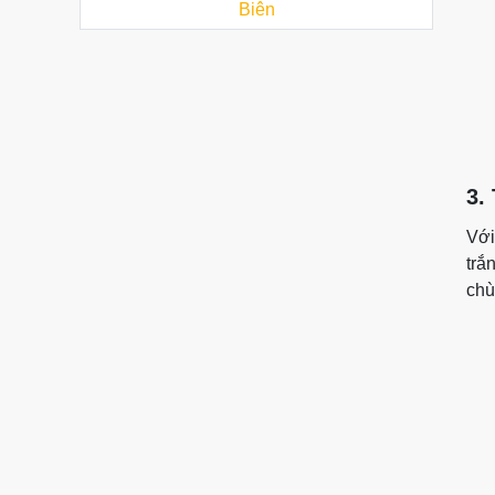
Biên
3.
Với
trắ
chù