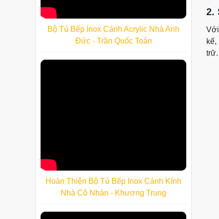
2.
Bộ Tủ Bếp Inox Cánh Acrylic Nhà Anh
Với
Đức - Trần Quốc Toản
kế,
trữ
Hoàn Thiện Bộ Tủ Bếp Inox Cánh Kính
Nhà Cô Nhàn - Khương Trung