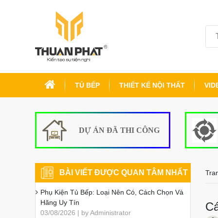
TỦ BẾP
THIẾT KẾ NỘI THẤT
VID
DỰ ÁN ĐÃ THI CÔNG
BÀI VIẾT ĐƯỢC QUAN TÂM NHẤT
Tra
Phụ Kiện Tủ Bếp: Loại Nên Có, Cách Chọn Và
Hãng Uy Tín
Cá
03/08/2026 | by Administrator