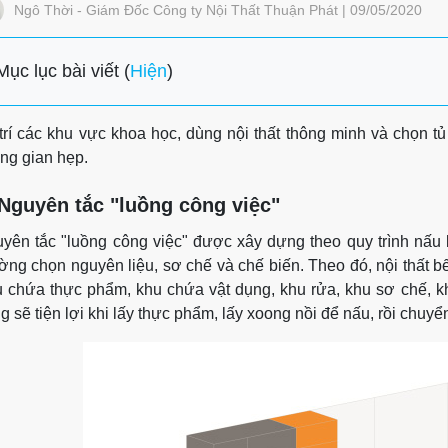
Ngô Thời - Giám Đốc Công ty Nội Thất Thuận Phát | 09/05/2020
Mục lục bài viết (
Hiện
)
trí các khu vực khoa học, dùng nội thất thông minh và chọn tủ
ng gian hẹp.
 Nguyên tắc "luồng công việc"
yên tắc "luồng công việc" được xây dựng theo quy trình nấu
ờng chọn nguyên liệu, sơ chế và chế biến. Theo đó, nội thất bế
 chứa thực phẩm, khu chứa vật dụng, khu rửa, khu sơ chế, kh
g sẽ tiện lợi khi lấy thực phẩm, lấy xoong nồi để nấu, rồi chuy