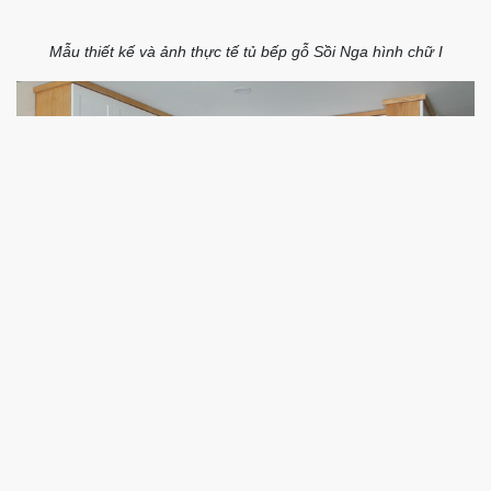
Mẫu tủ bếp giá rẻ sử dụng Melamine màu be cát
Mẫu tủ bếp giá rẻ với dáng chữ L
Mẫu tủ bếp Melamine với những phụ kiện cơ bản