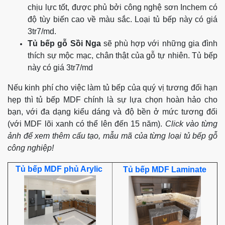
chịu lực tốt, được phủ bởi công nghệ sơn Inchem có
độ tùy biến cao về màu sắc. Loại tủ bếp này có giá
3tr7/md.
Tủ bếp gỗ Sồi Nga
sẽ phù hợp với những gia đình
thích sự mộc mạc, chân thật của gỗ tự nhiên. Tủ bếp
này có giá 3tr7/md
Nếu kinh phí cho việc làm tủ bếp của quý vị tương đối hạn
hẹp thì tủ bếp MDF chính là sự lựa chọn hoàn hảo cho
bạn, với đa dạng kiểu dáng và độ bền ở mức tương đối
(với MDF lõi xanh có thể lên đến 15 năm).
C
lick vào từng
ảnh để xem thêm cấu tạo, mẫu mã của từng loại tủ bếp gỗ
công nghiệp!
Tủ bếp MDF phủ Arylic
Tủ bếp MDF Laminate