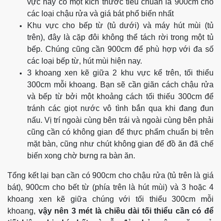
vực này có một kích thước tiêu chuẩn là 900cm cho
các loại chậu rửa và giá bát phổ biến nhất
Khu vực cho bếp từ (tủ dưới) và máy hút mùi (tủ
trên), đây là cặp đôi không thể tách rời trong một tủ
bếp. Chúng cũng cần 900cm để phù hợp với đa số
các loại bếp từ, hút mùi hiện nay.
3 khoang xen kẽ giữa 2 khu vực kể trên, tối thiểu
300cm mỗi khoang. Bạn sẽ cần giãn cách chậu rửa
và bếp từ bởi một khoảng cách tối thiếu 300cm để
tránh các giọt nước vô tình bắn qua khi đang đun
nấu. Vị trí ngoài cùng bên trái và ngoài cùng bên phải
cũng cần có không gian để thực phẩm chuẩn bị trên
mặt bàn, cũng như chút không gian để đồ ăn đã chế
biến xong chờ bưng ra bàn ăn.
Tổng kết lại bạn cần có 900cm cho chậu rửa (tủ trên là giá
bát), 900cm cho bết từ (phía trên là hút mùi) và 3 hoặc 4
khoang xen kẽ giữa chúng với tối thiểu 300cm mỗi
khoang,
vậy nên 3 mét là chiều dài tối thiểu cần có để