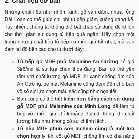
2. Chất liệu cơ bản
Những chất liệu như nhôm kính, gỗ ván dăm, nhựa rỗng
Đài Loan có thể giúp chi phí tủ bếp giảm xuống đáng kể.
Tuy nhiên, chúng ta không thể bất chấp sử dụng để khiến
cho thời gian sử dụng tủ bếp quá ngắn. Hãy chọn một
trong những chất liệu tủ bếp có mức giá tốt nhất, mà vẫn
đem lại độ bền cao cho tủ dưới đây:
Tủ bếp gỗ MDF phủ Melamine An Cường
có giá
3tr6/md là sự lựa chọn thỏa đáng. Bạn có thể yên
tấm với chất lượng gỗ MDF lõi xanh chống ẩm của
An Cường, bề mặt Melamine cũng đem đến cho bạn
vô số sự lựa chọn màu sắc cũng như họa tiết.
Bạn cũng có thể
tiết kiệm hơn bằng cách sử dụng
gỗ MDF phủ Melamine của Minh Long
để làm tủ
bếp với mức giá chỉ khoảng 3tr/md, trong khi chất
lượng hâu như không có sự chênh lệch.
Tủ bếp MDF phun sơn Inchem cũng là một lựa
chọn hợp l
ý, khi cốt gỗ MDF chống ẩm có khả năng