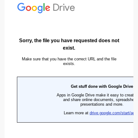
Ảnh thực tế tủ bếp gỗ Sồi Nga với cánh trên phun sơn Inchem giá
chỉ 20 triệu
Mẫu tủ bếp gỗ Sồi Nga hình chữ L với bộ phụ kiện cơ bản
30 Mẫu tủ bếp đẹp cho nhà nhỏ giá chỉ từ "15 triệu đồng"