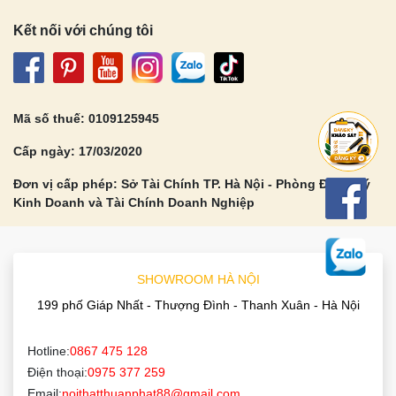
Tủ Bếp Nhựa
Tủ Bếp Gỗ Tự Nhiên
Tủ Bếp Gỗ MDF An Cường
Tủ Bếp Acrylic
CÔNG TY TNHH THIẾT KẾ KIẾN TRÚC
VÀ THI CÔNG NỘI THẤT THUẬN PHÁT