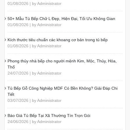
Bài viết liên quan
Mẫu Bàn Đảo Bếp Đẹp, Hiện Đại Và Cách Lựa Chọn
Mẫu Phòng Bếp Từ 3m–4m Hiện Đại, Được Yêu Thích
Thùng Tủ Bếp Inox Hộp Và Inox Dập Chấn Khác Nhau?
7 Ý Tưởng Thiết Kế Tủ Bếp Chung Cư Hiện Đại, Tiện Nghi
Kinh Nghiệm Chọn Tủ Bếp Bền Đẹp, Phù Hợp Gia Đình
Bếp Cho Người Mệnh Mộc: Màu Sắc, Vật Liệu Và Cách Bố Trí
Nên Làm Tủ Bếp Bằng Chất Liệu Gì? Cách Chọn Đúng
6 Hiểm Họa Khi Dùng MDF Kém Chất Lượng
Bàn Đảo Bếp Mặt Đá: Chọn Vật Liệu Và Kiểu Hoàn Thiện
Tổng Hợp Các Mẫu Tủ Bếp Gỗ Xoan Đào Đẹp Theo Kiểu
Dáng
BÀI VIẾT ĐƯỢC QUAN TÂM NHẤT
Phụ Kiện Tủ Bếp: Loại Nên Có, Cách Chọn Và Hãng Uy Tín