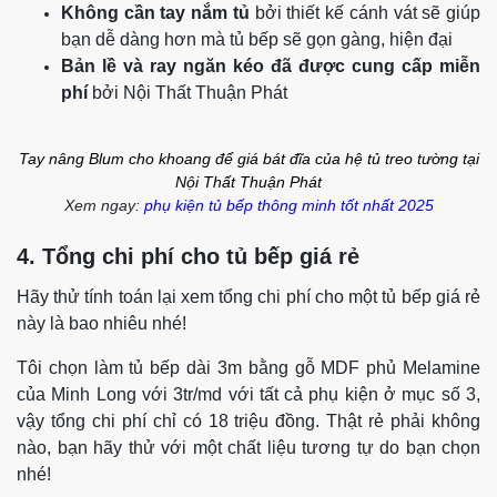
Không cần tay nắm tủ
bởi thiết kế cánh vát sẽ giúp
bạn dễ dàng hơn mà tủ bếp sẽ gọn gàng, hiện đại
Bản lề và ray ngăn kéo đã được cung cấp miễn
phí
bởi Nội Thất Thuận Phát
Tay nâng Blum cho khoang để giá bát đĩa của hệ tủ treo tường tại
Nội Thất Thuận Phát
Xem ngay:
phụ kiện tủ bếp thông minh tốt nhất 2025
4. Tổng chi phí cho tủ bếp giá rẻ
Hãy thử tính toán lại xem tổng chi phí cho một tủ bếp giá rẻ
này là bao nhiêu nhé!
Tôi chọn làm tủ bếp dài 3m bằng gỗ MDF phủ Melamine
của Minh Long với 3tr/md với tất cả phụ kiện ở mục số 3,
vậy tổng chi phí chỉ có 18 triệu đồng. Thật rẻ phải không
nào, bạn hãy thử với một chất liệu tương tự do bạn chọn
nhé!