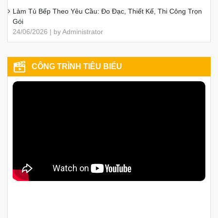
03/08/2026 | by Administrator
Tủ Bếp Chữ I Đẹp, Hiện Đại, Báo Giá 2026
01/08/2026 | by Administrator
50+ Mẫu Tủ Bếp Chữ L Đẹp, Hiện Đại, Tối Ưu Không Gian
01/08/2026 | by Administrator
Kích thước tiêu chuẩn các khoang cơ bản trong tủ bếp
01/08/2026 | by Administrator
Phong thủy nhà bếp cho người mệnh Kim, Mộc, Thủy, Hỏa,
Thổ
24/07/2026 | by Administrator
Tủ Bếp Gỗ Công Nghiệp MDF Có Bền Không? Giải Đáp Chi
Tiết
03/07/2026 | by Administrator