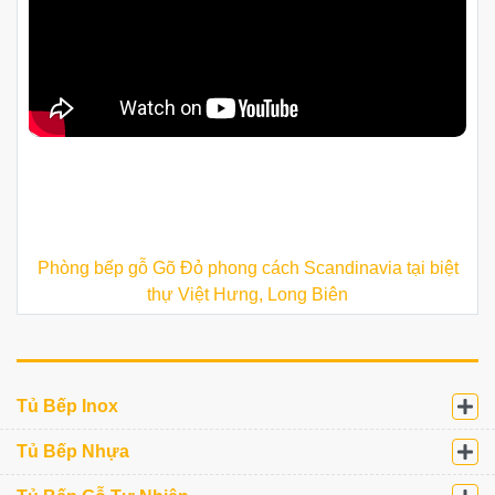
gu hiện đại
Tủ bếp thùng inox 304 cánh Acrylic nhà cô Chung - Bắc
Ninh