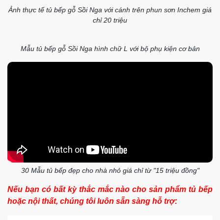
Mẫu thiết kế và ảnh thực tế tủ bếp gỗ Sồi Nga với giá chỉ 20 triệu
Mẫu thiết kế và ảnh thực tế tủ bếp gỗ Sồi Nga hình chữ I