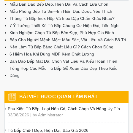
Ngô Thời - Giám
Đốc Công ty Nội
Thất Thuận Phát
Với hơn 15 năm kinh nghiệm trong lĩnh vực thiết
kế và thi công nội thất cao cấp, anh Ngô Thời là
người trực tiếp điều hành Nội Thất Thuận
Phát. Anh đã tư vấn và triển khai hàng nghìn dự
án tủ bếp và nội thất cho khách hàng trên toàn
quốc