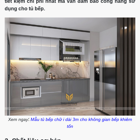
tiết kiệm chi phí nhất mà vẫn đảm bảo công năng sử
dụng cho tủ bếp.
:
Xem ngay
Mẫu tủ bếp chữ i dài 3m cho không gian bếp khiêm
tốn