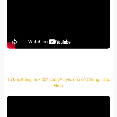
Hoàn Thiện Bộ Tủ Bếp Inox Cánh Kính Nhà Cô Nhàn -
Khương Trung
Tủ bếp inox cánh Laminate - bếp xinh, bền chắc, chuẩn