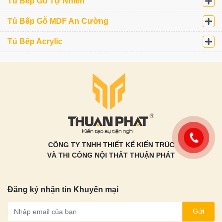
Phòng bếp gỗ Gõ Đỏ phong cách Scandinavia tại biệt
thự Việt Hưng, Long Biên
Tủ Bếp Inox