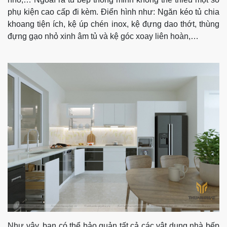
phụ kiện cao cấp đi kèm. Điển hình như: Ngăn kéo tủ chia
khoang tiện ích, kệ úp chén inox, kệ đựng dao thớt, thùng
đựng gạo nhỏ xinh âm tủ và kệ góc xoay liên hoàn,…
Như vậy, bạn có thể bảo quản tất cả các vật dụng nhà bếp