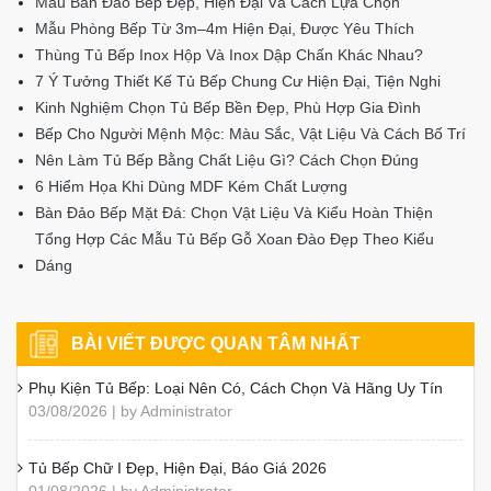
Mẫu Bàn Đảo Bếp Đẹp, Hiện Đại Và Cách Lựa Chọn
Mẫu Phòng Bếp Từ 3m–4m Hiện Đại, Được Yêu Thích
Thùng Tủ Bếp Inox Hộp Và Inox Dập Chấn Khác Nhau?
7 Ý Tưởng Thiết Kế Tủ Bếp Chung Cư Hiện Đại, Tiện Nghi
Kinh Nghiệm Chọn Tủ Bếp Bền Đẹp, Phù Hợp Gia Đình
Bếp Cho Người Mệnh Mộc: Màu Sắc, Vật Liệu Và Cách Bố Trí
Nên Làm Tủ Bếp Bằng Chất Liệu Gì? Cách Chọn Đúng
6 Hiểm Họa Khi Dùng MDF Kém Chất Lượng
Bàn Đảo Bếp Mặt Đá: Chọn Vật Liệu Và Kiểu Hoàn Thiện
Tổng Hợp Các Mẫu Tủ Bếp Gỗ Xoan Đào Đẹp Theo Kiểu
Dáng
BÀI VIẾT ĐƯỢC QUAN TÂM NHẤT
Phụ Kiện Tủ Bếp: Loại Nên Có, Cách Chọn Và Hãng Uy Tín
03/08/2026 | by Administrator
Tủ Bếp Chữ I Đẹp, Hiện Đại, Báo Giá 2026