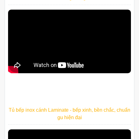
Tủ bếp inox cánh Laminate - bếp xinh, bền chắc, chuẩn
gu hiện đại