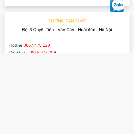
XƯỞNG SẢN XUẤT
Đội 3 Quyết Tiến - Vân Côn - Hoài đức - Hà Nội
Hotline:
0867 475 128
Điện thoại:
0975 377 259
Email:
noithatthuanphat88@gmail.com