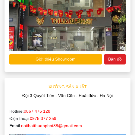
Giới thiệu Showroom
Bản đồ
XƯỞNG SẢN XUẤT
Đội 3 Quyết Tiến - Vân Côn - Hoài đức - Hà Nội
Hotline:
0867 475 128
Điện thoại:
0975 377 259
Email:
noithatthuanphat88@gmail.com