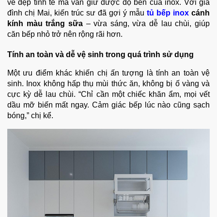
vẻ đẹp tinh tế mà vẫn giữ được độ bền của inox. Với gia
đình chị Mai, kiến trúc sư đã gợi ý mẫu
tủ bếp inox
cánh
kính màu trắng sữa
– vừa sáng, vừa dễ lau chùi, giúp
căn bếp nhỏ trở nên rộng rãi hơn.
Tính an toàn và dễ vệ sinh trong quá trình sử dụng
Một ưu điểm khác khiến chị ấn tượng là tính an toàn vệ
sinh. Inox không hấp thụ mùi thức ăn, không bị ố vàng và
cực kỳ dễ lau chùi. “Chỉ cần một chiếc khăn ẩm, mọi vết
dầu mỡ biến mất ngay. Cảm giác bếp lúc nào cũng sạch
bóng,” chị kể.