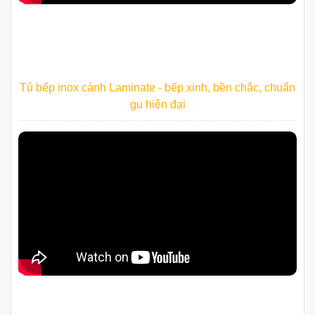
Tủ bếp inox cánh Laminate - bếp xinh, bền chắc, chuẩn
gu hiện đại