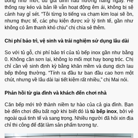
bóng như mới, dù gia đình nấu nướng hàng ngày. Hệ
thống ray kéo và bản lề vẫn hoạt động êm ái, không bị sệ
cánh hay gỉ sét.
“Tôi từng lo tiếng va chạm kim loại sẽ ồn,
nhưng thực tế, các phụ kiện được xử lý tinh tế, gần như
không có âm thanh khó chịu” chị chia sẻ thêm.
Chi phí bảo trì, vệ sinh và trải nghiệm sử dụng lâu dài
So với tủ gỗ, chi phí bảo trì của tủ bếp inox gần như bằng
0. Không cần sơn lại, không lo mối mọt hay bong tróc. Chị
chỉ cần vệ sinh định kỳ bằng khăn mềm và dung dịch lau
bếp thông thường.
“Tính ra đầu tư ban đầu cao hơn một
chút, nhưng về lâu dài lại tiết kiệm rất nhiều,” chị Mai nói.
Phản hồi từ gia đình và khách đến chơi nhà
Căn bếp mới trở thành niềm tự hào của cả gia đình. Bạn
bè đến chơi đều bất ngờ khi biết đó là
tủ bếp inox
, bởi vẻ
ngoài quá tinh tế và sang trọng. Nhiều người đã hỏi xin địa
chỉ thi công để đặt làm sản phẩm tương tự.