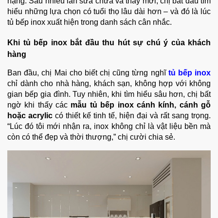
nặng.
Sau nhiều lần sửa chữa và thay mới, chị bắt đầu tìm
hiểu những lựa chọn có tuổi thọ lâu dài hơn – và đó là lúc
tủ bếp inox xuất hiện trong danh sách cân nhắc.
Khi tủ bếp inox bắt đầu thu hút sự chú ý của khách
hàng
Ban đầu, chị Mai cho biết chị cũng từng nghĩ
tủ bếp inox
chỉ dành cho nhà hàng, khách sạn, không hợp với không
gian bếp gia đình. Tuy nhiên, khi tìm hiểu sâu hơn, chị bất
ngờ khi thấy các
mẫu tủ bếp inox cánh kính, cánh gỗ
hoặc acrylic
có thiết kế tinh tế, hiện đại và rất sang trọng.
“Lúc đó tôi mới nhận ra, inox không chỉ là vật liệu bền mà
còn có thể đẹp và thời thượng,” chị cười chia sẻ.