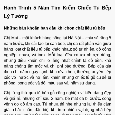
Hành Trình 5 Năm Tìm Kiếm Chiếc Tủ Bếp
Lý Tưởng
Những băn khoăn ban đầu khi chọn chất liệu tủ bếp
Chị Mai – một khách hàng sống tại Hà Nội – chia sẻ rằng 5
năm trước, khi cải tạo lại căn bếp, chị đã rất phân vân giữa
hàng loạt chất liệu tủ bếp khác nhau: gỗ tự nhiên, gỗ công
nghiệp, nhựa, và inox. Mỗi loại đều có ưu nhược riêng,
nhưng điều khiến chị lo lắng nhất chính là độ bền, khả
năng chống ẩm mốc và chi phí bảo dưỡng.
Bếp của gia
đình chị nằm ngay cạnh khu rửa chén, thường xuyên tiếp
xúc với nước và hơi ẩm, khiến những chiếc tủ gỗ cũ dễ bị
phồng, bong tróc và đổi màu sau vài năm sử dụng.
Chị từng thử qua tủ bếp gỗ công nghiệp vì kiểu dáng đẹp
và giá rẻ, nhưng chỉ sau 2 năm, bề mặt đã bị xước, cong
vênh do độ ẩm cao. Tủ nhựa thì nhẹ nhưng lại thiếu cảm
giác chắc chắn, đặc biệt khi treo nhiều vật dụng nhà bếp