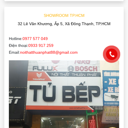
SHOWROOM TP.HCM
32 Lê Văn Khương, Ấp 5, Xã Đông Thạnh, TP.HCM
Hotline:
0977 577 049
Điện thoại:
0933 917 259
Email:
noithatthuanphat88@gmail.com