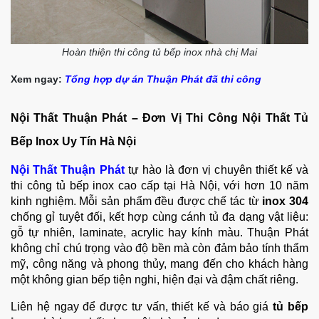
×
Đăng ký khảo sát – Thiết
Hoàn thiện thi công tủ bếp inox nhà chị Mai
kế miễn phí
Xem ngay:
Tổng hợp dự án Thuận Phát đã thi công
Vui lòng điền thông tin để nhận tư vấn miễn phí
Nội Thất Thuận Phát – Đơn Vị Thi Công Nội Thất Tủ
Bếp Inox Uy Tín Hà Nội
Nội Thất Thuận Phát
tự hào là đơn vị chuyên thiết kế và
thi công tủ bếp inox cao cấp tại Hà Nội, với hơn 10 năm
kinh nghiệm. Mỗi sản phẩm đều được chế tác từ
inox 304
chống gỉ tuyệt đối, kết hợp cùng cánh tủ đa dạng vật liệu:
Loại tủ bếp quan tâm?
gỗ tự nhiên, laminate, acrylic hay kính màu.
Thuận Phát
Tủ Bếp Inox
Tủ Bếp Nhựa
không chỉ chú trọng vào độ bền mà còn đảm bảo tính thẩm
mỹ, công năng và phong thủy, mang đến cho khách hàng
Tủ Bếp Gỗ Tự Nhiên
Tủ Bếp Gỗ Công Nghiệp
một không gian bếp tiện nghi, hiện đại và đậm chất riêng.
Thời gian muốn khảo sát
Liên hệ ngay để được tư vấn, thiết kế và báo giá
tủ bếp