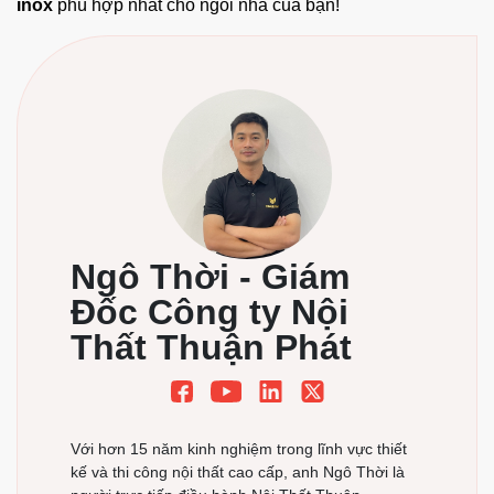
inox
phù hợp nhất cho ngôi nhà của bạn!
Ngô Thời - Giám
Đăng ký ngay
Đốc Công ty Nội
Thất Thuận Phát
Với hơn 15 năm kinh nghiệm trong lĩnh vực thiết
kế và thi công nội thất cao cấp, anh Ngô Thời là