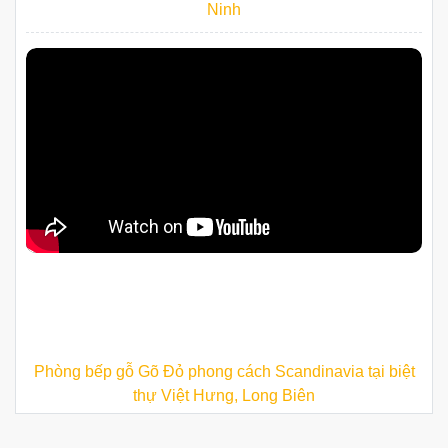
Ninh
Phòng bếp gỗ Gõ Đỏ phong cách Scandinavia tại biệt
thự Việt Hưng, Long Biên