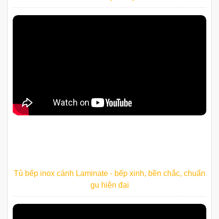
Tủ bếp inox cánh Laminate - bếp xinh, bền chắc, chuẩn
gu hiện đại