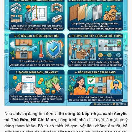
Nếu anh/chị đang tìm đơn vị
thi công tủ bếp nhựa cánh Acrylic
tại Thủ Đức, Hồ Chí Minh
, công trình nhà chị Tuyết là một gợi ý
đáng tham khảo. Bộ tủ có thiết kế gọn, vật liệu chống ẩm tốt, bề
mặt Acrylic hiện đại và công năng phù hợp với không gian căn hộ.