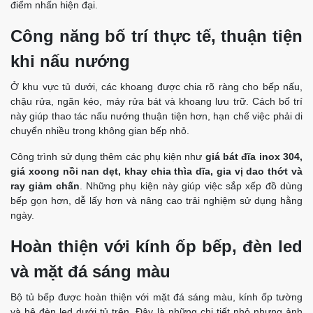
điểm nhấn hiện đại.
Công năng bố trí thực tế, thuận tiện
khi nấu nướng
Ở khu vực tủ dưới, các khoang được chia rõ ràng cho bếp nấu,
chậu rửa, ngăn kéo, máy rửa bát và khoang lưu trữ. Cách bố trí
này giúp thao tác nấu nướng thuận tiện hơn, hạn chế việc phải di
chuyển nhiều trong không gian bếp nhỏ.
Công trình sử dụng thêm các phụ kiện như
giá bát đĩa inox 304,
giá xoong nồi nan dẹt, khay chia thìa dĩa, gia vị dao thớt và
ray giảm chấn
. Những phụ kiện này giúp việc sắp xếp đồ dùng
bếp gọn hơn, dễ lấy hơn và nâng cao trải nghiệm sử dụng hằng
ngày.
Hoàn thiện với kính ốp bếp, đèn led
và mặt đá sáng màu
Bộ tủ bếp được hoàn thiện với mặt đá sáng màu, kính ốp tường
và hệ đèn led dưới tủ trên. Đây là những chi tiết nhỏ nhưng ảnh