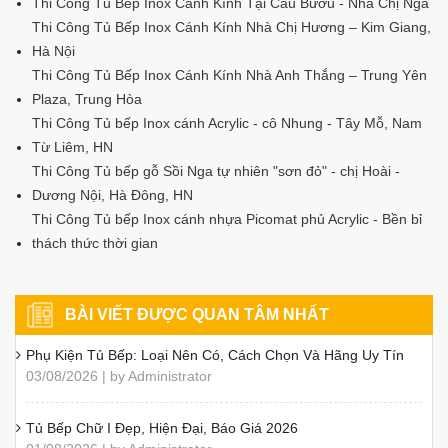
Thi Công Tủ Bếp Inox Cánh Kính Tại Cầu Bươu - Nhà Chị Nga
Thi Công Tủ Bếp Inox Cánh Kính Nhà Chị Hương – Kim Giang,
Hà Nội
Thi Công Tủ Bếp Inox Cánh Kính Nhà Anh Thắng – Trung Yên
Plaza, Trung Hòa
Thi Công Tủ bếp Inox cánh Acrylic - cô Nhung - Tây Mỗ, Nam
Từ Liêm, HN
Thi Công Tủ bếp gỗ Sồi Nga tự nhiên "sơn đỏ" - chị Hoài -
Dương Nội, Hà Đông, HN
Thi Công Tủ bếp Inox cánh nhựa Picomat phủ Acrylic - Bền bỉ
thách thức thời gian
BÀI VIẾT ĐƯỢC QUAN TÂM NHẤT
Phụ Kiện Tủ Bếp: Loại Nên Có, Cách Chọn Và Hãng Uy Tín
03/08/2026 | by Administrator
Tủ Bếp Chữ I Đẹp, Hiện Đại, Báo Giá 2026