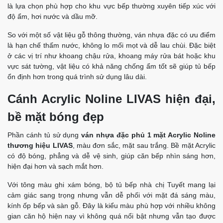
là lựa chọn phù hợp cho khu vực bếp thường xuyên tiếp xúc với
độ ẩm, hơi nước và dầu mỡ.
So với một số vật liệu gỗ thông thường, ván nhựa đặc có ưu điểm
là hạn chế thấm nước, không lo mối mọt và dễ lau chùi. Đặc biệt
ở các vị trí như khoang chậu rửa, khoang máy rửa bát hoặc khu
vực sát tường, vật liệu có khả năng chống ẩm tốt sẽ giúp tủ bếp
ổn định hơn trong quá trình sử dụng lâu dài.
Cánh Acrylic Noline LIVAS hiện đại,
bề mặt bóng đẹp
Phần cánh tủ sử dụng
ván nhựa đặc phủ 1 mặt Acrylic Noline
thương hiệu LIVAS
, màu đơn sắc, mặt sau trắng. Bề mặt Acrylic
có độ bóng, phẳng và dễ vệ sinh, giúp căn bếp nhìn sáng hơn,
hiện đại hơn và sạch mắt hơn.
Với tông màu ghi xám bóng, bộ tủ bếp nhà chị Tuyết mang lại
cảm giác sang trọng nhưng vẫn dễ phối với mặt đá sáng màu,
kính ốp bếp và sàn gỗ. Đây là kiểu màu phù hợp với nhiều không
gian căn hộ hiện nay vì không quá nổi bật nhưng vẫn tạo được