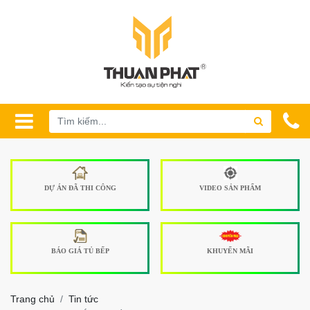
DỰ ÁN ĐÃ THI CÔNG
VIDEO SẢN PHẨM
BÁO GIÁ TỦ BẾP
KHUYẾN MÃI
Trang chủ
Tin tức