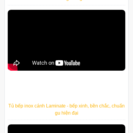
Tủ bếp inox cánh Laminate - bếp xinh, bền chắc, chuẩn
gu hiện đại