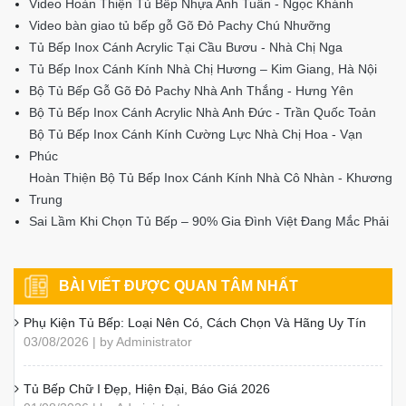
Video Hoàn Thiện Tủ Bếp Nhựa Anh Tuấn - Ngọc Khánh
Video bàn giao tủ bếp gỗ Gõ Đỏ Pachy Chú Nhưỡng
Tủ Bếp Inox Cánh Acrylic Tại Cầu Bươu - Nhà Chị Nga
Tủ Bếp Inox Cánh Kính Nhà Chị Hương – Kim Giang, Hà Nội
Bộ Tủ Bếp Gỗ Gõ Đỏ Pachy Nhà Anh Thắng - Hưng Yên
Bộ Tủ Bếp Inox Cánh Acrylic Nhà Anh Đức - Trần Quốc Toản
Bộ Tủ Bếp Inox Cánh Kính Cường Lực Nhà Chị Hoa - Vạn
Phúc
Hoàn Thiện Bộ Tủ Bếp Inox Cánh Kính Nhà Cô Nhàn - Khương
Trung
Sai Lầm Khi Chọn Tủ Bếp – 90% Gia Đình Việt Đang Mắc Phải
BÀI VIẾT ĐƯỢC QUAN TÂM NHẤT
Phụ Kiện Tủ Bếp: Loại Nên Có, Cách Chọn Và Hãng Uy Tín
03/08/2026 | by Administrator
Tủ Bếp Chữ I Đẹp, Hiện Đại, Báo Giá 2026