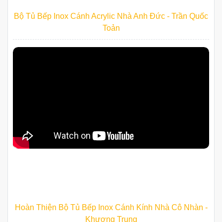
Bộ Tủ Bếp Inox Cánh Acrylic Nhà Anh Đức - Trần Quốc
Toản
Hoàn Thiện Bộ Tủ Bếp Inox Cánh Kính Nhà Cô Nhàn -
Khương Trung