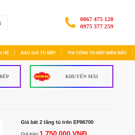
0867 475 128
0975 377 259
N HỆ
BÁO GIÁ TỦ BẾP
THI CÔNG TỦ BẾP MIỀN BẮC
 BẾP
KHUYẾN MÃI
Giá bát 2 tầng tủ trên EP86700
1.750.000 VNĐ
Giá bán: