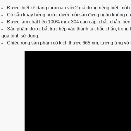
Được thiết kế dạng inox nan với 2 giá đựng riêng biệt, một 
Có sẵn khay hứng nước dưới mỗi sàn đựng ngăn không cho 
Được làm chất liệu 100% inox 304 cao cấp, chắc chắn, bền 
Sản phẩm được bắt trực tiếp vào thành tủ chắc chắn, trọng 
quá trình sử dụng.
Chiều rộng sản phẩm có kích thước 665mm, tương ứng với 