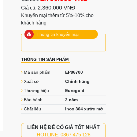
2.360.000 VNĐ
Giá cũ:
Khuyến mại thêm từ 5%-10% cho
khách hàng
Thông tin khuyến mại
THÔNG TIN SẢN PHẨM
Mã sản phẩm
EP86700
Xuất sứ
Chính hãng
Thương hiệu
Eurogold
Bảo hành
2 năm
Chất liệu
Inox 304 xước mờ
LIÊN HỆ ĐỂ CÓ GIÁ TỐT NHẤT
HOTLINE: 0867 475 128