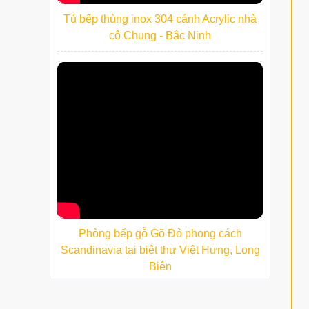
Tủ bếp thùng inox 304 cánh Acrylic nhà
cô Chung - Bắc Ninh
Phòng bếp gỗ Gõ Đỏ phong cách
Scandinavia tại biệt thự Việt Hưng, Long
Biên