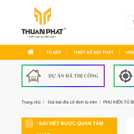
TỦ BẾP
THIẾT KẾ NỘI THẤT
VID
DỰ ÁN ĐÃ THI CÔNG
Trang chủ
Giá bát đĩa cố định tủ trên
PHỤ KIỆN TỦ 
- BÀI VIẾT ĐƯỢC QUAN TÂM