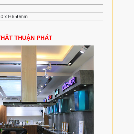
80 x H650mm
THẤT THUẬN PHÁT