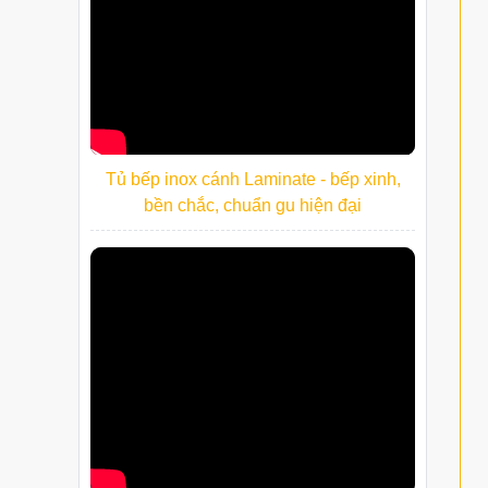
Tủ bếp inox cánh Laminate - bếp xinh,
bền chắc, chuẩn gu hiện đại