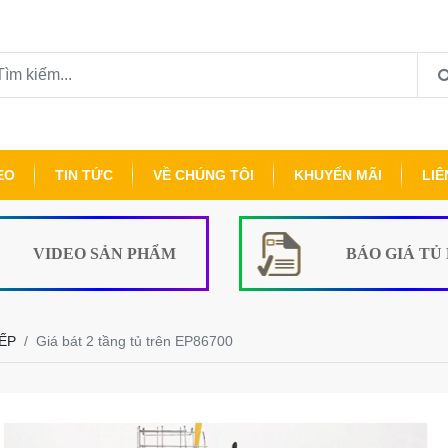
EO
TIN TỨC
VỀ CHÚNG TÔI
KHUYẾN MÃI
LIÊ
VIDEO SẢN PHẨM
BÁO GIÁ TỦ
BẾP
Giá bát 2 tầng tủ trên EP86700