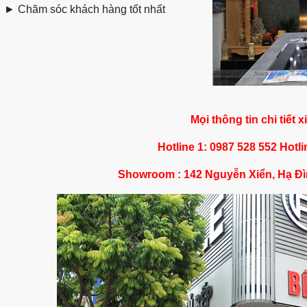
►
Chăm sóc khách hàng tốt nhất
Mọi thông tin chi tiết x
Hotline 1: 0987 528 552 Hotli
Showroom : 142 Nguyễn Xiển, Hạ Đì