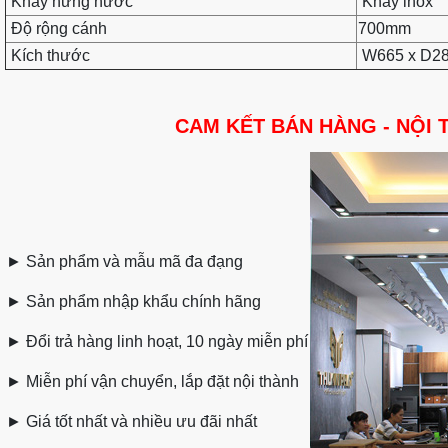
Khay hứng nước
Khay inox
Độ rộng cánh
700mm
Kích thước
W665 x D2
CAM KẾT BÁN HÀNG - NỘI 
►
Sản phẩm và mẫu mã đa đạng
►
Sản phẩm nhập khẩu chính hãng
►
Đổi trả hàng linh hoạt, 10 ngày miễn phí
►
Miễn phí vận chuyển, lắp đặt nội thành
►
Giá tốt nhất và nhiều ưu đãi nhất