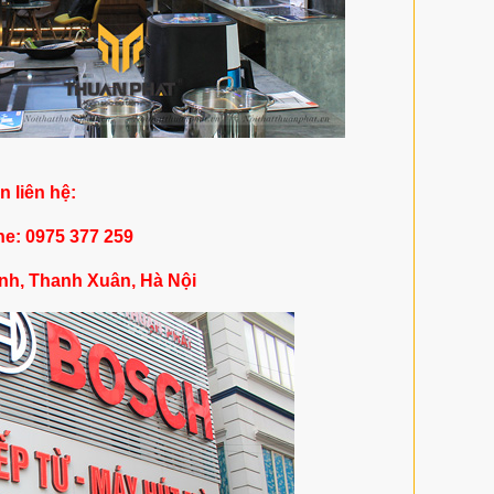
in liên hệ:
ne: 0975 377 259
nh, Thanh Xuân, Hà Nội