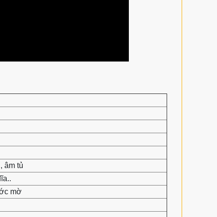
, âm tủ
ĩa..
ước mờ