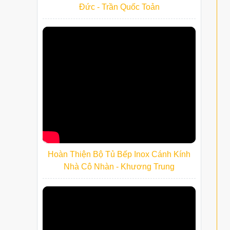
Đức - Trần Quốc Toản
Hoàn Thiện Bộ Tủ Bếp Inox Cánh Kính
Nhà Cô Nhàn - Khương Trung