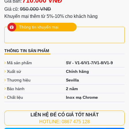
710.000 VNĐ
Giá bán:
950.000 VNĐ
Giá cũ:
Khuyến mại thêm từ 5%-10% cho khách hàng
Thông tin khuyến mại
THÔNG TIN SẢN PHẨM
Mã sản phẩm
SV - V1-6/V1-7/V1-8/V1-9
Xuất sứ
Chính hãng
Thương hiệu
Sevilla
Bảo hành
2 năm
Chất liệu
Inox mạ Chrome
LIÊN HỆ ĐỂ CÓ GIÁ TỐT NHẤT
HOTLINE: 0867 475 128