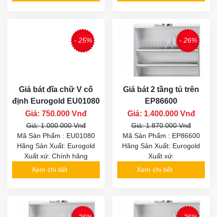
- 25%
- 26%
Giá bát đĩa chữ V cố
Giá bát 2 tầng tủ trên
định Eurogold EU01080
EP86600
Giá: 750.000 Vnđ
Giá: 1.400.000 Vnđ
Giá: 1.000.000 Vnđ
Giá: 1.870.000 Vnđ
Mã Sản Phẩm : EU01080
Mã Sản Phẩm : EP86600
Hãng Sản Xuất: Eurogold
Hãng Sản Xuất: Eurogold
Xuất xứ: Chính hãng
Xuất xứ:
Xem chi tiết
Xem chi tiết