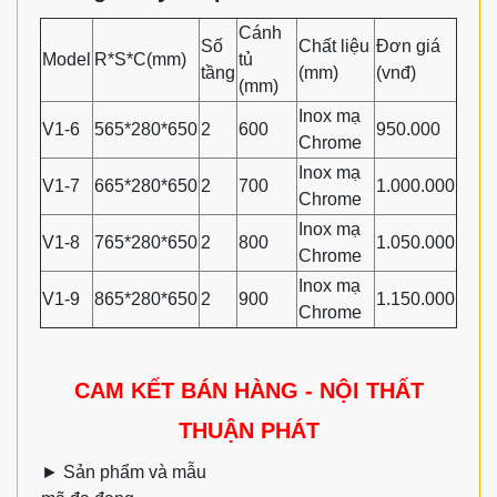
Cánh
Số
Chất liệu
Đơn giá
Model
R*S*C(mm)
tủ
tầng
(mm)
(vnđ)
(mm)
Inox mạ
V1-6
565*280*650
2
600
950.000
Chrome
Inox mạ
V1-7
665
*280*650
2
700
1.000.000
Chrome
Inox mạ
V1-8
765
*280*650
2
800
1.050.000
Chrome
Inox mạ
V1-9
865
*280*650
2
900
1.150.000
Chrome
CAM KẾT BÁN HÀNG - NỘI THẤT
THUẬN PHÁT
►
Sản phẩm và mẫu