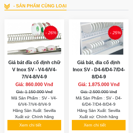
- SẢN PHẨM CÙNG LOẠI
- 26%
- 25%
Giá bát đĩa cố định chữ
Giá bát, đia cố định
V Inox SV - V4-6/V4-
Inox SV - D4-6/D4-7/D4-
7/V4-8/V4-9
8/D4-9
Giá: 860.000 Vnđ
Giá: 1.875.000 Vnđ
Giá: 1.150.000 Vnđ
Giá: 2.500.000 Vnđ
Mã Sản Phẩm : SV - V4-
Mã Sản Phẩm : SV - D4-
6/V4-7/V4-8/V4-9
6/D4-7/D4-8/D4-9
Hãng Sản Xuất: Sevilla
Hãng Sản Xuất: Sevilla
Xuất xứ: Chính hãng
Xuất xứ: Chính hãng
Xem chi tiết
Xem chi tiết