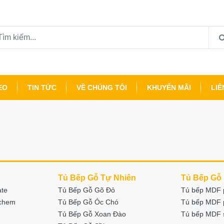
EO
TIN TỨC
VỀ CHÚNG TÔI
KHUYẾN MÃI
LIÊ
Tủ Bếp Gỗ Tự Nhiên
Tủ Bếp Gỗ
ate
Tủ Bếp Gỗ Gõ Đỏ
Tủ bếp MDF 
nchem
Tủ Bếp Gỗ Óc Chó
Tủ bếp MDF 
Tủ Bếp Gỗ Xoan Đào
Tủ bếp MDF 