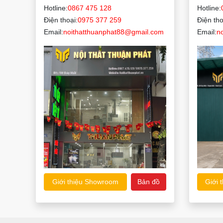
Hotline:
0867 475 128
Hotline:
Điện thoại:
0975 377 259
Điện tho
Email:
noithatthuanphat88@gmail.com
Email:
n
Giới thiệu Showroom
Bản đồ
Giới 