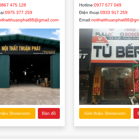
0867 475 128
Hotline:
0977 577 049
ại:
0975 377 259
Điện thoại:
0933 917 259
oithatthuanphat88@gmail.com
Email:
noithatthuanphat88@gm
thiệu Showroom
Bản đồ
Giới thiệu Showroom