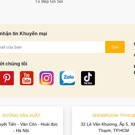
Tủ Bếp Gỗ Sồi
nhận tin Khuyến mại
Gửi
ới chúng tôi
XƯỞNG SẢN XUẤT
SHOWROOM TP.HC
uyết Tiến - Vân Côn - Hoài đức
32 Lê Văn Khương, Ấp 5, X
- Hà Nội
Thạnh, TP.HCM