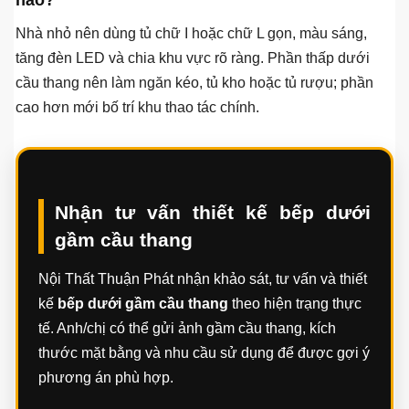
Picomat hoặc cấu hình phối vật liệu cho khoang chậu.
Phần cánh có thể dùng Acrylic, Laminate, cánh kính, cánh
nhựa hoặc gỗ tự nhiên tùy ngân sách và phong cách.
Bếp dưới gầm cầu thang có bị bí mùi không?
Có thể bị bí mùi nếu không xử lý hút mùi và thông gió. Vì
vậy, nên lắp máy hút mùi, quạt thông gió, bố trí khe thoáng
hoặc đường thoát khí, đồng thời hạn chế đặt bếp nấu ở
phần gầm quá thấp.
Nhà nhỏ nên bố trí bếp dưới cầu thang như thế
nào?
Nhà nhỏ nên dùng tủ chữ I hoặc chữ L gọn, màu sáng,
tăng đèn LED và chia khu vực rõ ràng. Phần thấp dưới
cầu thang nên làm ngăn kéo, tủ kho hoặc tủ rượu; phần
cao hơn mới bố trí khu thao tác chính.