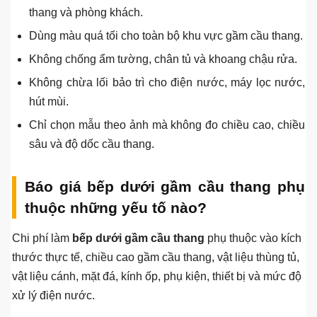
để giảm cảm giác nặng.
Có thể dùng tủ rượu, tủ kho hoặc kệ trang trí ở phần
gầm thấp thay vì đặt bếp nấu.
8 lỗi phong thủy và công năng nên tránh
Đặt bếp nấu quá sát chậu rửa hoặc tủ lạnh.
Đặt bếp ở vị trí quá thấp, thiếu thoáng khí.
Để bếp đối diện trực tiếp cửa chính hoặc cửa WC nếu
có phương án khác tốt hơn.
Không xử lý hút mùi khiến mùi dầu mỡ bám lên cầu
thang và phòng khách.
Dùng màu quá tối cho toàn bộ khu vực gầm cầu thang.
Không chống ẩm tường, chân tủ và khoang chậu rửa.
Không chừa lối bảo trì cho điện nước, máy lọc nước,
hút mùi.