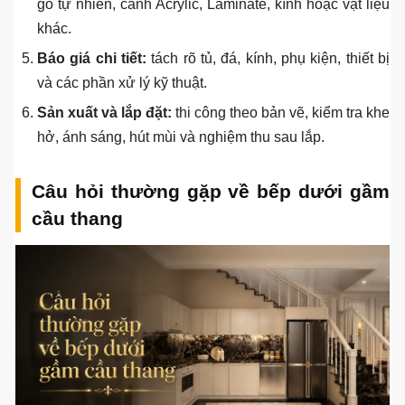
gầm cầu thang tại Thuận Phát
Khảo sát hiện trạng:
đo chiều cao gầm cầu thang,
chiều sâu, chiều rộng, độ dốc thang, vị trí điện nước và
lối đi.
Tư vấn phương án:
xác định khu nào nên đặt tủ, khu
nào nên đặt chậu, bếp, tủ kho hoặc tủ trang trí.
Lên bản vẽ công năng:
chia khoang tủ, xác định thiết
bị, phụ kiện và khu vực cần chống ẩm.
Chốt vật liệu:
chọn thùng inox, nhựa, MDF chống ẩm,
gỗ tự nhiên, cánh Acrylic, Laminate, kính hoặc vật liệu
khác.
Báo giá chi tiết:
tách rõ tủ, đá, kính, phụ kiện, thiết bị
và các phần xử lý kỹ thuật.
Sản xuất và lắp đặt:
thi công theo bản vẽ, kiểm tra khe