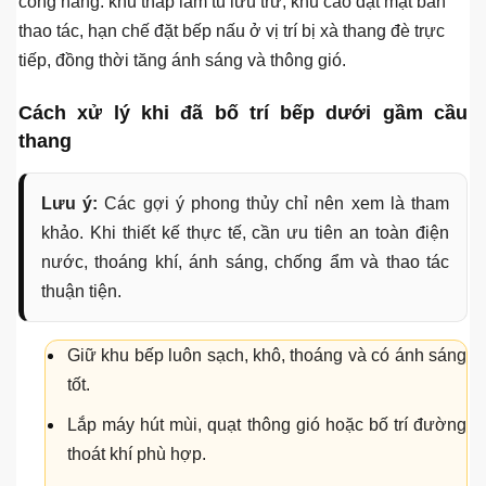
Phong thủy bếp dưới gầm cầu thang:
Nên hiểu theo hướng thực tế
Theo quan niệm phong thủy truyền thống, bếp là khu vực
mang tính Hỏa, cần sự sạch sẽ, thông thoáng và ổn định.
Gầm cầu thang lại thường có cảm giác bị đè nén, thấp và
bí. Vì vậy, nhiều gia đình băn khoăn không biết có nên đặt
bếp dưới cầu thang hay không.
Trong thực tế thiết kế, nếu bắt buộc phải tận dụng khu vực
này, nên ưu tiên cách bố trí dung hòa giữa phong thủy và
công năng: khu thấp làm tủ lưu trữ, khu cao đặt mặt bàn
thao tác, hạn chế đặt bếp nấu ở vị trí bị xà thang đè trực
tiếp, đồng thời tăng ánh sáng và thông gió.
Cách xử lý khi đã bố trí bếp dưới gầm cầu
thang