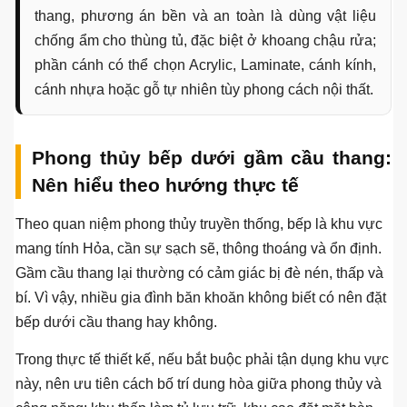
hợp khoang chậu.
MDF chống ẩm
Mẫu mã đa dạng,
Không nên để
phủ
đẹp hiện đại, chi phí
nước lâu; kh
Acrylic/Laminate
tối ưu.
cần gia cố c
Gỗ tự nhiên
Ấm cúng, sang
Cần xử lý tẩ
trọng, có vân gỗ
phủ kỹ và ki
đẹp.
ẩm.
Gợi ý từ thực tế thi công:
Với bếp dưới gầm cầu
thang, phương án bền và an toàn là dùng vật liệu
chống ẩm cho thùng tủ, đặc biệt ở khoang chậu rửa;
phần cánh có thể chọn Acrylic, Laminate, cánh kính,
cánh nhựa hoặc gỗ tự nhiên tùy phong cách nội thất.