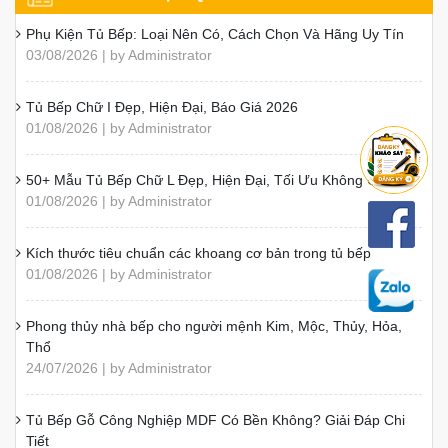
Mẫu Phòng Bếp Từ 3m–4m Hiện Đại, Được Yêu Thích
Thùng Tủ Bếp Inox Hộp Và Inox Dập Chấn Khác Nhau?
7 Ý Tưởng Thiết Kế Tủ Bếp Chung Cư Hiện Đại, Tiện Nghi
Kinh Nghiệm Chọn Tủ Bếp Bền Đẹp, Phù Hợp Gia Đình
Bếp Cho Người Mệnh Mộc: Màu Sắc, Vật Liệu Và Cách Bố Trí
Nên Làm Tủ Bếp Bằng Chất Liệu Gì? Cách Chọn Đúng
6 Hiểm Họa Khi Dùng MDF Kém Chất Lượng
Bàn Đảo Bếp Mặt Đá: Chọn Vật Liệu Và Kiểu Hoàn Thiện
Tổng Hợp Các Mẫu Tủ Bếp Gỗ Xoan Đào Đẹp Theo Kiểu
Dáng
BÀI VIẾT ĐƯỢC QUAN TÂM NHẤT
Phụ Kiện Tủ Bếp: Loại Nên Có, Cách Chọn Và Hãng Uy Tín
03/08/2026 | by Administrator
Tủ Bếp Chữ I Đẹp, Hiện Đại, Báo Giá 2026
01/08/2026 | by Administrator