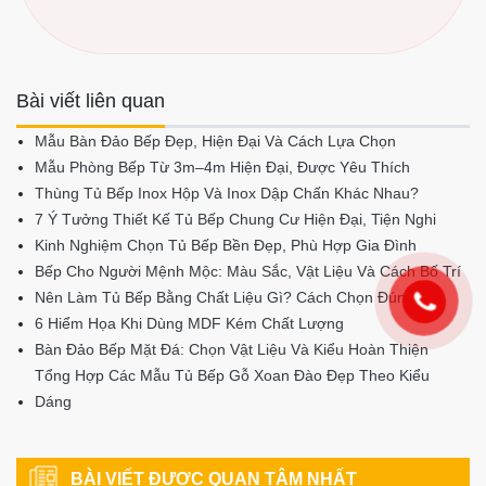
Ngô Thời - Giám
Đốc Công ty Nội
Thất Thuận Phát
Với hơn 15 năm kinh nghiệm trong lĩnh vực thiết
kế và thi công nội thất cao cấp, anh Ngô Thời là
người trực tiếp điều hành Nội Thất Thuận
Phát. Anh đã tư vấn và triển khai hàng nghìn dự
án tủ bếp và nội thất cho khách hàng trên toàn
quốc
Bài viết liên quan
Mẫu Bàn Đảo Bếp Đẹp, Hiện Đại Và Cách Lựa Chọn