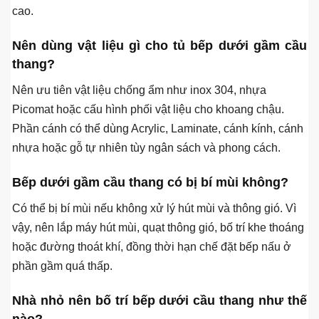
tốt. Nếu gầm cầu thang thấp hoặc bí, nên dùng khu vực
này làm tủ kho, tủ rượu, tủ chén hoặc khoang lưu trữ, còn
bếp nấu nên đặt ra vị trí thoáng hơn.
Bếp dưới gầm cầu thang có nên bố trí theo
phong thủy không?
Theo phong thủy truyền thống, bếp cần sự thông thoáng
và sạch sẽ nên không nên đặt ở vị trí quá thấp, tối hoặc bị
đè nén. Tuy nhiên, nếu mặt bằng bắt buộc phải tận dụng
gầm cầu thang, có thể hóa giải bằng cách tăng sáng,
thông gió, giữ bếp khô sạch và bố trí bếp nấu ở phần đủ
cao.
Nên dùng vật liệu gì cho tủ bếp dưới gầm cầu
thang?
Nên ưu tiên vật liệu chống ẩm như inox 304, nhựa