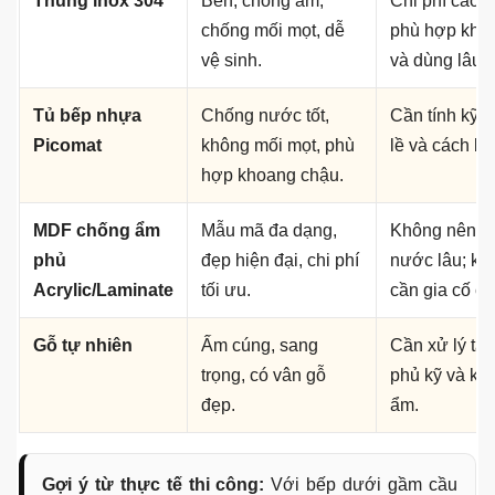
Nên chọn vật liệu nào cho bếp dưới
gầm cầu thang?
Khu vực dưới cầu thang thường dễ thiếu sáng, thiếu
thoáng và có thể gần tường ẩm. Vì vậy, vật liệu cần được
chọn theo mức độ sử dụng thực tế, không nên chỉ chọn
theo giá rẻ hoặc ảnh mẫu.
Vật liệu
Ưu điểm
Lưu ý khi l
gầm cầu th
Thùng inox 304
Bền, chống ẩm,
Chi phí cao 
chống mối mọt, dễ
phù hợp khu
vệ sinh.
và dùng lâu d
Tủ bếp nhựa
Chống nước tốt,
Cần tính kỹ c
Picomat
không mối mọt, phù
lề và cách bắt