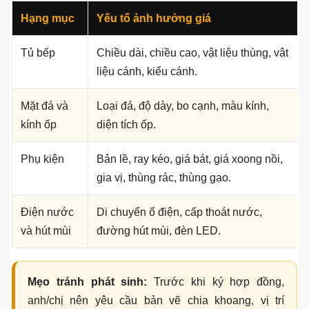
Chỉ chọn mẫu theo ảnh mà không đo chiều cao, chiều
sâu và độ dốc cầu thang.
Báo giá bếp dưới gầm cầu thang phụ
thuộc những yếu tố nào?
Chi phí làm
bếp dưới gầm cầu thang
phụ thuộc vào kích
thước thực tế, chiều cao gầm cầu thang, vật liệu thùng tủ,
vật liệu cánh, mặt đá, kính ốp, phụ kiện, thiết bị và mức độ
xử lý điện nước.
Hạng mục
Yếu tố ảnh hưởng giá
Tủ bếp
Chiều dài, chiều cao, vật liệu thùng, vật
liệu cánh, kiểu cánh.