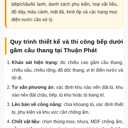
Mặt đá và
Loại đá, độ dày, bo cạnh, màu kính,
kính ốp
diện tích ốp.
Phụ kiện
Bản lề, ray kéo, giá bát, giá xoong nồi,
gia vị, thùng rác, thùng gạo.
Điện nước
Di chuyển ổ điện, cấp thoát nước,
và hút mùi
đường hút mùi, đèn LED.
Mẹo tránh phát sinh:
Trước khi ký hợp đồng,
anh/chị nên yêu cầu bản vẽ chia khoang, vị trí
bếp/chậu/tủ lạnh, danh sách phụ kiện, loại vật liệu,
độ dày, màu cánh, mặt đá, kính ốp và các hạng mục
điện nước cần xử lý.
Quy trình thiết kế và thi công bếp dưới