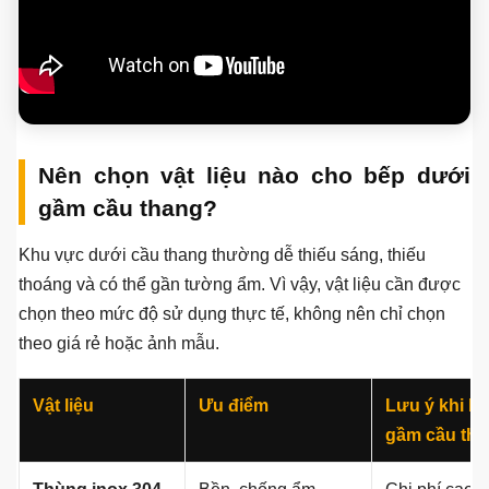
Video thực tế mẫu tủ bếp dưới gầm cầu thang
Video thực tế giúp gia chủ dễ hình dung tỷ lệ tủ, cách chia
khoang, ánh sáng và bố cục mặt bằng hơn so với chỉ xem
ảnh phối cảnh.