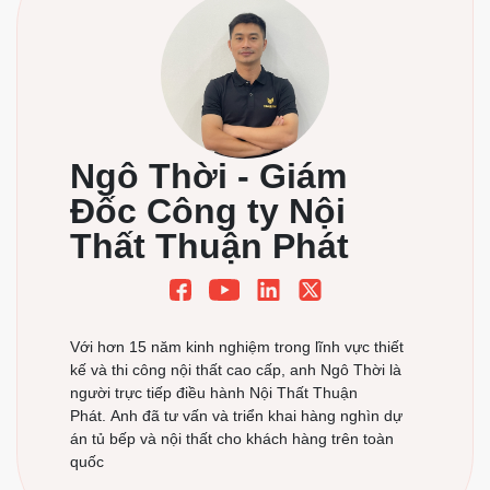
Tủ bếp gỗ công nghiệp MDF chống ẩm, mẫu
mã đa dạng
Kinh nghiệm làm tủ bếp gỗ công nghiệp bền
đẹp
Báo giá tủ bếp mới nhất tại Nội Thất Thuận
Phát