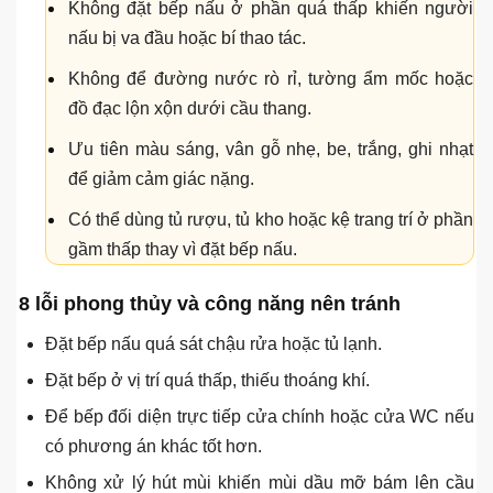
Lưu ý:
Các gợi ý phong thủy chỉ nên xem là tham
khảo. Khi thiết kế thực tế, cần ưu tiên an toàn điện
nước, thoáng khí, ánh sáng, chống ẩm và thao tác
thuận tiện.
Giữ khu bếp luôn sạch, khô, thoáng và có ánh sáng
tốt.
Lắp máy hút mùi, quạt thông gió hoặc bố trí đường
thoát khí phù hợp.
Không đặt bếp nấu ở phần quá thấp khiến người
nấu bị va đầu hoặc bí thao tác.
Không để đường nước rò rỉ, tường ẩm mốc hoặc
đồ đạc lộn xộn dưới cầu thang.
Ưu tiên màu sáng, vân gỗ nhẹ, be, trắng, ghi nhạt