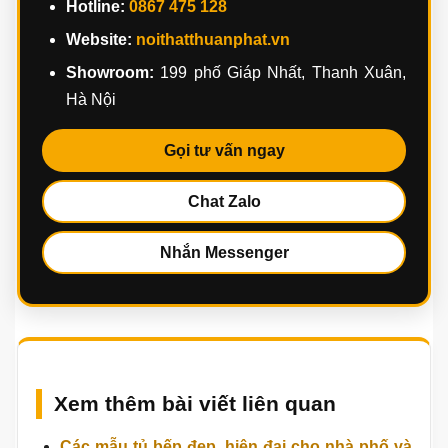
Nhận tư vấn thiết kế bếp dưới
gầm cầu thang
Nội Thất Thuận Phát nhận khảo sát, tư vấn và thiết
kế
bếp dưới gầm cầu thang
theo hiện trạng thực
tế. Anh/chị có thể gửi ảnh gầm cầu thang, kích
thước mặt bằng và nhu cầu sử dụng để được gợi ý
phương án phù hợp.
Hotline:
0867 475 128
Website:
noithatthuanphat.vn
Showroom:
199 phố Giáp Nhất, Thanh Xuân,
Hà Nội