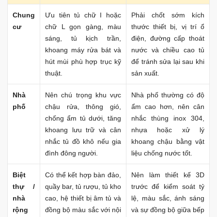
Chung
Ưu tiên tủ chữ I hoặc
Phải chốt sớm kích
cư
chữ L gọn gàng, màu
thước thiết bị, vị trí ổ
sáng, tủ kịch trần,
điện, đường cấp thoát
khoang máy rửa bát và
nước và chiều cao tủ
hút mùi phù hợp trục kỹ
để tránh sửa lại sau khi
thuật.
sản xuất.
Nhà
Nên chú trọng khu vực
Nhà phố thường có độ
phố
chậu rửa, thông gió,
ẩm cao hơn, nên cân
chống ẩm tủ dưới, tăng
nhắc thùng inox 304,
khoang lưu trữ và cân
nhựa hoặc xử lý
nhắc tủ đồ khô nếu gia
khoang chậu bằng vật
đình đông người.
liệu chống nước tốt.
Biệt
Có thể kết hợp bàn đảo,
Nên làm thiết kế 3D
thự /
quầy bar, tủ rượu, tủ kho
trước để kiểm soát tỷ
nhà
cao, hệ thiết bị âm tủ và
lệ, màu sắc, ánh sáng
rộng
đồng bộ màu sắc với nội
và sự đồng bộ giữa bếp