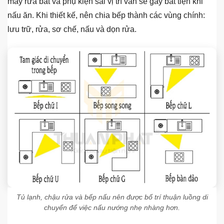
máy rửa bát và phụ kiện sai vị trí vẫn sẽ gây bất tiện khi
nấu ăn. Khi thiết kế, nên chia bếp thành các vùng chính:
lưu trữ, rửa, sơ chế, nấu và dọn rửa.
Tủ lạnh, chậu rửa và bếp nấu nên được bố trí thuận luồng di
chuyển để việc nấu nướng nhẹ nhàng hơn.