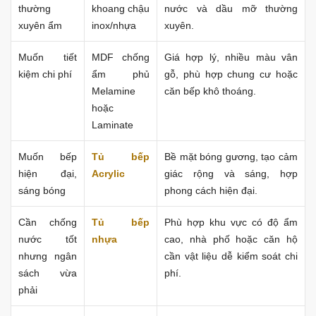
thường
khoang chậu
nước và dầu mỡ thường
xuyên ẩm
inox/nhựa
xuyên.
Muốn tiết
MDF chống
Giá hợp lý, nhiều màu vân
kiệm chi phí
ẩm phủ
gỗ, phù hợp chung cư hoặc
Melamine
căn bếp khô thoáng.
hoặc
Laminate
Muốn bếp
Tủ bếp
Bề mặt bóng gương, tạo cảm
hiện đại,
Acrylic
giác rộng và sáng, hợp
sáng bóng
phong cách hiện đại.
Cần chống
Tủ bếp
Phù hợp khu vực có độ ẩm
nước tốt
nhựa
cao, nhà phố hoặc căn hộ
nhưng ngân
cần vật liệu dễ kiểm soát chi
sách vừa
phí.
phải