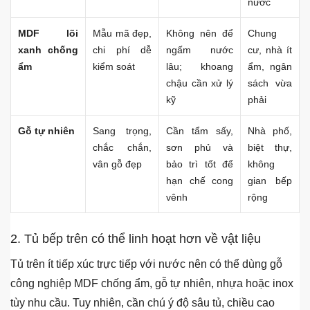
nước
MDF lõi
Mẫu mã đẹp,
Không nên để
Chung
xanh chống
chi phí dễ
ngấm nước
cư, nhà ít
ẩm
kiểm soát
lâu; khoang
ẩm, ngân
chậu cần xử lý
sách vừa
kỹ
phải
Gỗ tự nhiên
Sang trọng,
Cần tẩm sấy,
Nhà phố,
chắc chắn,
sơn phủ và
biệt thự,
vân gỗ đẹp
bảo trì tốt để
không
hạn chế cong
gian bếp
vênh
rộng
2. Tủ bếp trên có thể linh hoạt hơn về vật liệu
Tủ trên ít tiếp xúc trực tiếp với nước nên có thể dùng gỗ
công nghiệp MDF chống ẩm, gỗ tự nhiên, nhựa hoặc inox
tùy nhu cầu. Tuy nhiên, cần chú ý độ sâu tủ, chiều cao