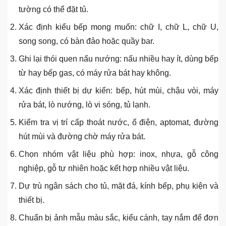
tường có thể đặt tủ.
Xác định kiểu bếp mong muốn: chữ I, chữ L, chữ U,
song song, có bàn đảo hoặc quầy bar.
Ghi lại thói quen nấu nướng: nấu nhiều hay ít, dùng bếp
từ hay bếp gas, có máy rửa bát hay không.
Xác định thiết bị dự kiến: bếp, hút mùi, chậu vòi, máy
rửa bát, lò nướng, lò vi sóng, tủ lạnh.
Kiểm tra vị trí cấp thoát nước, ổ điện, aptomat, đường
hút mùi và đường chờ máy rửa bát.
Chọn nhóm vật liệu phù hợp: inox, nhựa, gỗ công
nghiệp, gỗ tự nhiên hoặc kết hợp nhiều vật liệu.
Dự trù ngân sách cho tủ, mặt đá, kính bếp, phụ kiện và
thiết bị.
Chuẩn bị ảnh mẫu màu sắc, kiểu cánh, tay nắm để đơn