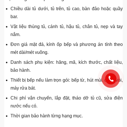
phát sinh
Khi nhận báo giá, anh/chị nên yêu cầu báo rõ từng hạng
mục thay vì chỉ ghi một đơn giá chung. Cùng là “tủ bếp”,
nhưng có báo giá chỉ gồm thùng và cánh, chưa gồm đá,
kính, phụ kiện, thiết bị, vận chuyển hoặc tháo dỡ tủ cũ.
Một báo giá tủ bếp rõ ràng nên có
Chiều dài tủ dưới, tủ trên, tủ cao, bàn đảo hoặc quầy
bar.
Vật liệu thùng tủ, cánh tủ, hậu tủ, chân tủ, nẹp và tay
nắm.
Đơn giá mặt đá, kính ốp bếp và phương án tính theo
mét dài/mét vuông.
Danh sách phụ kiện: hãng, mã, kích thước, chất liệu,