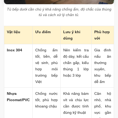
Tủ bếp dưới cần chú ý khả năng chống ẩm, độ chắc của thùng
tủ và cách xử lý chân tủ.
Vật liệu
Ưu điểm
Lưu ý khi
Phù hợp
dùng
với
Inox 304
Chống ẩm
Nên kiểm tra
Gia đình
tốt, bền, dễ
độ dày, kết cấu
nấu ăn
vệ sinh, phù
chấn gấp, kiểu
thường
hợp môi
thùng 1 lớp
xuyên,
trường bếp
hoặc 3 lớp
khu bếp
Việt
dễ ẩm
Nhựa
Chống nước
Khả năng bám
Căn hộ
Picomat/PVC
tốt, phù hợp
vít và chịu lực
nhỏ, nhà
khoang chậu
cần được tính
phố, khu
đúng kỹ thuật
vực gần