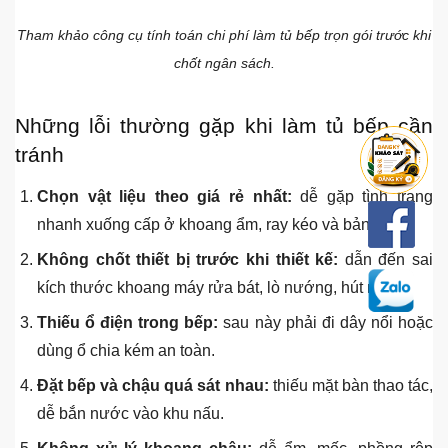
bảo hành.
Thiết bị bếp nếu làm trọn gói: bếp từ, hút mùi, chậu vòi,
máy rửa bát.
Chi phí vận chuyển, lắp đặt, tháo dỡ tủ cũ, sửa điện
nước nếu có.
Thời gian bảo hành từng hạng mục.
Tham khảo công cụ tính toán chi phí làm tủ bếp trọn gói trước khi
chốt ngân sách.
Những lỗi thường gặp khi làm tủ bếp cần
tránh
Chọn vật liệu theo giá rẻ nhất:
dễ gặp tình trạng
nhanh xuống cấp ở khoang ẩm, ray kéo và bản lề.