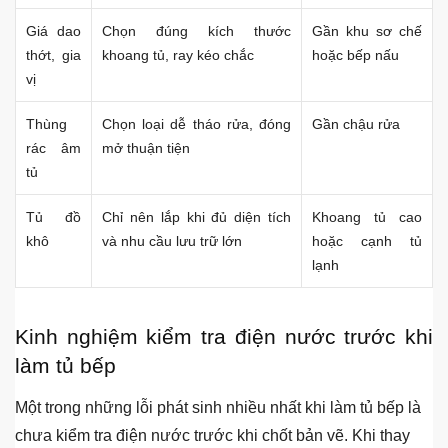
Bản lề
Nên chọn bản lề giảm chấn,
Cánh mở tủ trên,
đóng mở êm, chịu tải tốt
tủ dưới
Ray kéo
Nên dùng ray giảm chấn
Ngăn xoong nồi,
hoặc ray âm cho ngăn kéo
dao thớt, thìa dĩa
nặng
Giá bát
Ưu tiên inox 304, loại cố định
Phía trên chậu
hoặc nâng hạ theo nhu cầu
rửa
Giá dao
Chọn đúng kích thước
Gần khu sơ chế
thớt, gia
khoang tủ, ray kéo chắc
hoặc bếp nấu
vị
Thùng
Chọn loại dễ tháo rửa, đóng
Gần chậu rửa
rác âm
mở thuận tiện
tủ
Tủ đồ
Chỉ nên lắp khi đủ diện tích
Khoang tủ cao
khô
và nhu cầu lưu trữ lớn
hoặc cạnh tủ