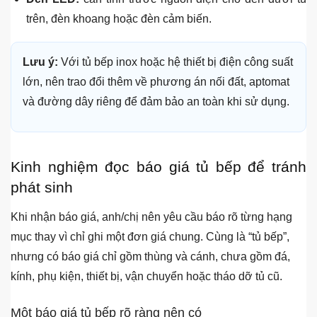
riêng, nên đặt gần chậu.
Bếp từ:
cần đường điện đủ tải, aptomat riêng nếu công
suất lớn.
Máy hút mùi:
cần ổ điện và đường thoát mùi phù hợp.
Lò nướng, lò vi sóng:
cần xác định kích thước và vị trí
ổ điện trước khi chia khoang.
Đèn LED:
cần tính trước nguồn điện cho đèn dưới tủ
trên, đèn khoang hoặc đèn cảm biến.
Lưu ý:
Với tủ bếp inox hoặc hệ thiết bị điện công suất
lớn, nên trao đổi thêm về phương án nối đất, aptomat
và đường dây riêng để đảm bảo an toàn khi sử dụng.
Kinh nghiệm đọc báo giá tủ bếp để tránh