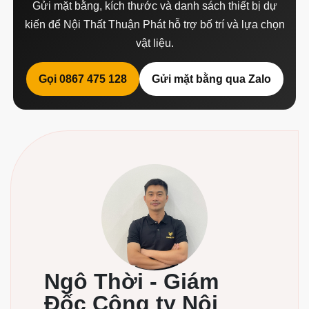
Gửi mặt bằng, kích thước và danh sách thiết bị dự
kiến để Nội Thất Thuận Phát hỗ trợ bố trí và lựa chọn
vật liệu.
Gọi 0867 475 128
Gửi mặt bằng qua Zalo
Ngô Thời - Giám
Đốc Công ty Nội