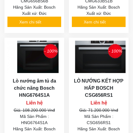
CMG656BS6B
CMG633BS1B
Hãng Sản Xuất: Bosch
Hãng Sản Xuất: Bosch
Xuất xứ: Đức
Xuất xứ: Đức
Xem chi tiết
Xem chi tiết
- 100%
- 100%
Lò nướng âm tủ đa
LÒ NƯỚNG KẾT HỢP
chức năng Bosch
HẤP BOSCH
HNG6764S1A
CSG656RS1
Liên hệ
Liên hệ
Giá: 108.200.000 Vnđ
Giá: 71.200.000 Vnđ
Mã Sản Phẩm :
Mã Sản Phẩm :
HNG6764S1A
CSG656RS1
Hãng Sản Xuất: Bosch
Hãng Sản Xuất: Bosch