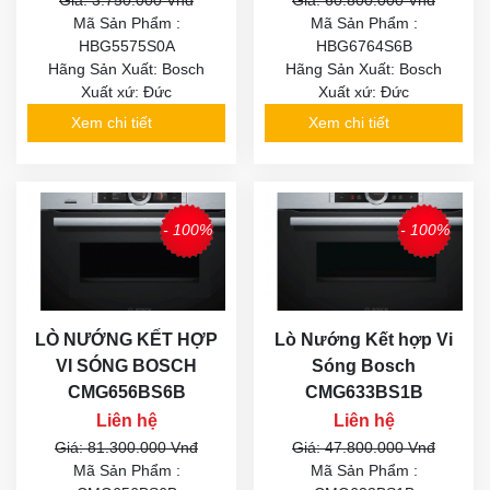
Mã Sản Phẩm :
Mã Sản Phẩm :
HBG5575S0A
HBG6764S6B
Hãng Sản Xuất: Bosch
Hãng Sản Xuất: Bosch
Xuất xứ: Đức
Xuất xứ: Đức
Xem chi tiết
Xem chi tiết
- 100%
- 100%
LÒ NƯỚNG KẾT HỢP
Lò Nướng Kết hợp Vi
VI SÓNG BOSCH
Sóng Bosch
CMG656BS6B
CMG633BS1B
Liên hệ
Liên hệ
Giá: 81.300.000 Vnđ
Giá: 47.800.000 Vnđ
Mã Sản Phẩm :
Mã Sản Phẩm :