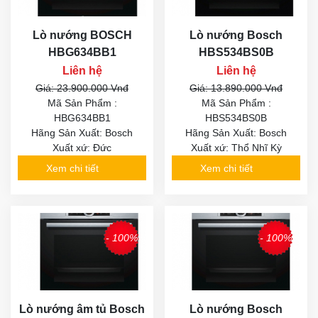
Lò nướng BOSCH
Lò nướng Bosch
HBG634BB1
HBS534BS0B
Liên hệ
Liên hệ
Giá: 23.900.000 Vnđ
Giá: 13.890.000 Vnđ
Mã Sản Phẩm :
Mã Sản Phẩm :
HBG634BB1
HBS534BS0B
Hãng Sản Xuất: Bosch
Hãng Sản Xuất: Bosch
Xuất xứ: Đức
Xuất xứ: Thổ Nhĩ Kỳ
Xem chi tiết
Xem chi tiết
- 100%
- 100%
Lò nướng âm tủ Bosch
Lò nướng Bosch