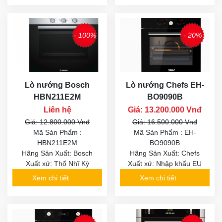
- 100%
- 20%
Lò nướng Bosch
Lò nướng Chefs EH-
HBN211E2M
BO9090B
Liên hệ
Giá: 13.200.000 Vnđ
Giá: 12.800.000 Vnđ
Giá: 16.500.000 Vnđ
Mã Sản Phẩm :
Mã Sản Phẩm : EH-
HBN211E2M
BO9090B
Hãng Sản Xuất: Bosch
Hãng Sản Xuất: Chefs
Xuất xứ: Thổ Nhĩ Kỳ
Xuất xứ: Nhập khẩu EU
Xem chi tiết
Xem chi tiết