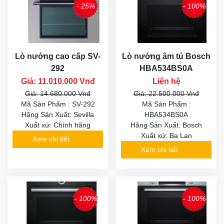
- 25%
- 100%
Lò nướng cao cấp SV-
Lò nướng âm tủ Bosch
292
HBA534BS0A
Giá: 11.010.000 Vnđ
Liên hệ
Giá: 14.680.000 Vnđ
Giá: 22.500.000 Vnđ
Mã Sản Phẩm : SV-292
Mã Sản Phẩm :
Hãng Sản Xuất: Sevilla
HBA534BS0A
Xuất xứ: Chính hãng
Hãng Sản Xuất: Bosch
Xuất xứ: Ba Lan
Xem chi tiết
Xem chi tiết
- 100%
- 100%