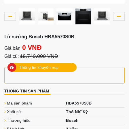
Lò nướng Bosch HBA5570S0B
0 VNĐ
Giá bán:
18.740.000 VNĐ
Giá cũ:
Thông tin khuyến mại
THÔNG TIN SẢN PHẨM
Mã sản phẩm
HBA5570S0B
Xuất sứ
Thổ Nhĩ Kỳ
Thương hiệu
Bosch
Bảo hành
2 năm