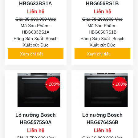
HBG633BS1A
HBG656RS1B
Liên hệ
Liên hệ
Giá: 35.600.000 Vnđ
Giá: 58.200.000 Vnđ
Mã Sản Phẩm :
Mã Sản Phẩm :
HBG633BS1A
HBG656RS1B
Hãng Sản Xuất: Bosch
Hãng Sản Xuất: Bosch
Xuất xứ: Đức
Xuất xứ: Đức
Xem chi tiết
Xem chi tiết
- 100%
- 100%
Lò nướng Bosch
Lò nướng Bosch
HBG5575S0A
HBG6764S6B
Liên hệ
Liên hệ
Giá: 3.750.000 Vnđ
Giá: 60.800.000 Vnđ