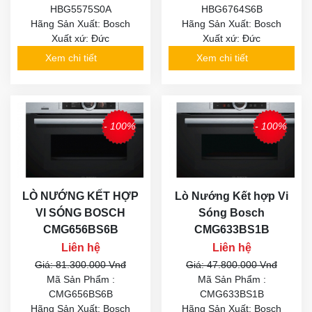
HBG5575S0A
HBG6764S6B
Hãng Sản Xuất: Bosch
Hãng Sản Xuất: Bosch
Xuất xứ: Đức
Xuất xứ: Đức
Xem chi tiết
Xem chi tiết
- 100%
- 100%
LÒ NƯỚNG KẾT HỢP
Lò Nướng Kết hợp Vi
VI SÓNG BOSCH
Sóng Bosch
CMG656BS6B
CMG633BS1B
Liên hệ
Liên hệ
Giá: 81.300.000 Vnđ
Giá: 47.800.000 Vnđ
Mã Sản Phẩm :
Mã Sản Phẩm :
CMG656BS6B
CMG633BS1B
Hãng Sản Xuất: Bosch
Hãng Sản Xuất: Bosch