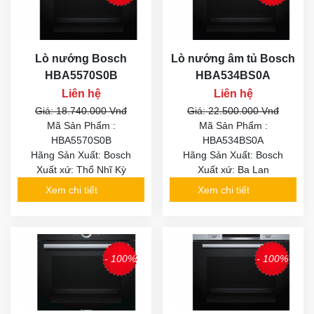
Lò nướng Bosch
Lò nướng âm tủ Bosch
HBA5570S0B
HBA534BS0A
Liên hệ
Liên hệ
Giá: 18.740.000 Vnđ
Giá: 22.500.000 Vnđ
Mã Sản Phẩm :
Mã Sản Phẩm :
HBA5570S0B
HBA534BS0A
Hãng Sản Xuất: Bosch
Hãng Sản Xuất: Bosch
Xuất xứ: Thổ Nhĩ Kỳ
Xuất xứ: Ba Lan
Xem chi tiết
Xem chi tiết
- 100%
- 100%