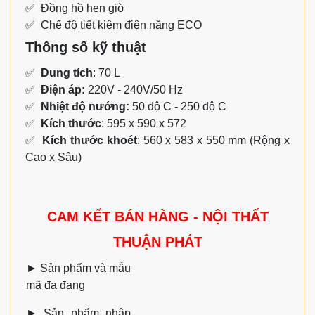
✅ Đồng hồ hẹn giờ
✅ Chế độ tiết kiệm điện năng ECO
Thông số kỹ thuật
✅
Dung tích
: 70 L
✅
Điện áp:
220V - 240V/50 Hz
✅
Nhiệt độ nướng:
50 độ C - 250 độ C
✅
Kích thước
: 595 x 590 x 572
✅
Kích thước khoét
: 560 x 583 x 550 mm (Rộng x
Cao x Sâu)
CAM KẾT BÁN HÀNG - NỘI THẤT
THUẬN PHÁT
►
Sản phẩm và mẫu
mã đa đạng
►
Sản phẩm nhập