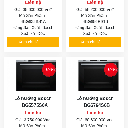
Liên hệ
Liên hệ
Giá: 35.600.000 Vnđ
Giá: 58.200.000 Vnđ
Mã Sản Phẩm :
Mã Sản Phẩm :
HBG633BS1A
HBG656RS1B
Hãng Sản Xuất: Bosch
Hãng Sản Xuất: Bosch
Xuất xứ: Đức
Xuất xứ: Đức
Xem chi tiết
Xem chi tiết
- 100%
- 100%
Lò nướng Bosch
Lò nướng Bosch
HBG5575S0A
HBG6764S6B
Liên hệ
Liên hệ
Giá: 3.750.000 Vnđ
Giá: 60.800.000 Vnđ
Mã Sản Phẩm :
Mã Sản Phẩm :