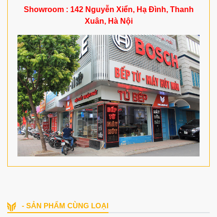
Showroom : 142 Nguyễn Xiển, Hạ Đình, Thanh
Xuân, Hà Nội
- SẢN PHẨM CÙNG LOẠI