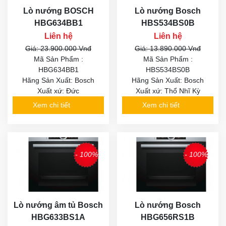
Lò nướng BOSCH
Lò nướng Bosch
HBG634BB1
HBS534BS0B
Liên hệ
Liên hệ
Giá: 23.900.000 Vnđ
Giá: 13.890.000 Vnđ
Mã Sản Phẩm :
Mã Sản Phẩm :
HBG634BB1
HBS534BS0B
Hãng Sản Xuất: Bosch
Hãng Sản Xuất: Bosch
Xuất xứ: Đức
Xuất xứ: Thổ Nhĩ Kỳ
Xem chi tiết
Xem chi tiết
- 100%
- 100%
Lò nướng âm tủ Bosch
Lò nướng Bosch
HBG633BS1A
HBG656RS1B