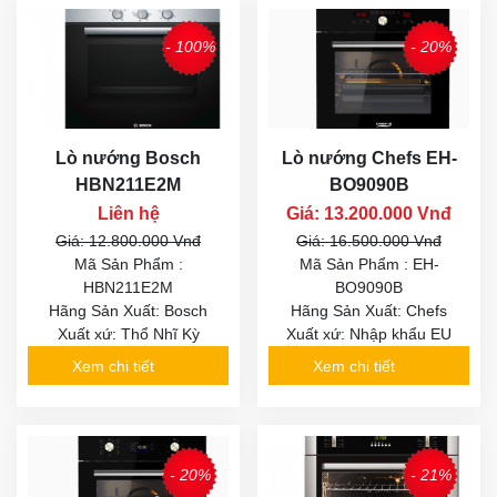
- 100%
- 20%
Lò nướng Bosch
Lò nướng Chefs EH-
HBN211E2M
BO9090B
Liên hệ
Giá: 13.200.000 Vnđ
Giá: 12.800.000 Vnđ
Giá: 16.500.000 Vnđ
Mã Sản Phẩm :
Mã Sản Phẩm : EH-
HBN211E2M
BO9090B
Hãng Sản Xuất: Bosch
Hãng Sản Xuất: Chefs
Xuất xứ: Thổ Nhĩ Kỳ
Xuất xứ: Nhập khẩu EU
Xem chi tiết
Xem chi tiết
- 20%
- 21%