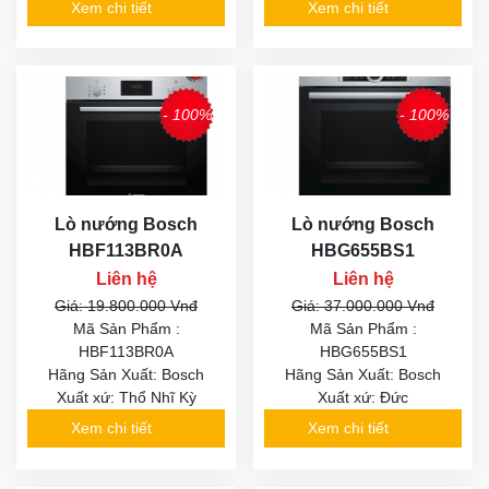
Xem chi tiết
Xem chi tiết
- 100%
- 100%
Lò nướng Bosch
Lò nướng Bosch
HBF113BR0A
HBG655BS1
Liên hệ
Liên hệ
Giá: 19.800.000 Vnđ
Giá: 37.000.000 Vnđ
Mã Sản Phẩm :
Mã Sản Phẩm :
HBF113BR0A
HBG655BS1
Hãng Sản Xuất: Bosch
Hãng Sản Xuất: Bosch
Xuất xứ: Thổ Nhĩ Kỳ
Xuất xứ: Đức
Xem chi tiết
Xem chi tiết