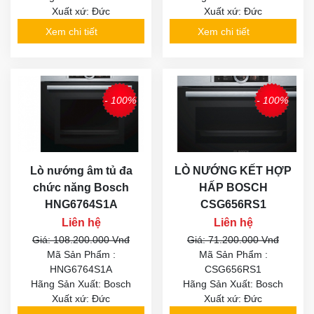
Xuất xứ: Đức
Xuất xứ: Đức
Xem chi tiết
Xem chi tiết
- 100%
- 100%
Lò nướng âm tủ đa
LÒ NƯỚNG KẾT HỢP
chức năng Bosch
HẤP BOSCH
HNG6764S1A
CSG656RS1
Liên hệ
Liên hệ
Giá: 108.200.000 Vnđ
Giá: 71.200.000 Vnđ
Mã Sản Phẩm :
Mã Sản Phẩm :
HNG6764S1A
CSG656RS1
Hãng Sản Xuất: Bosch
Hãng Sản Xuất: Bosch
Xuất xứ: Đức
Xuất xứ: Đức