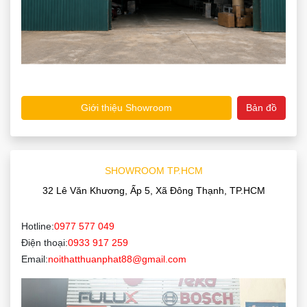
Giới thiệu Showroom
Bản đồ
SHOWROOM TP.HCM
32 Lê Văn Khương, Ấp 5, Xã Đông Thạnh, TP.HCM
Hotline:
0977 577 049
Điện thoại:
0933 917 259
Email:
noithatthuanphat88@gmail.com