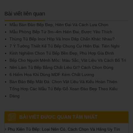
Bài viết liên quan
Mẫu Bàn Đảo Bếp Đẹp, Hiện Đại Và Cách Lựa Chọn
Mẫu Phòng Bếp Từ 3m–4m Hiện Đại, Được Yêu Thích
Thùng Tủ Bếp Inox Hộp Và Inox Dập Chấn Khác Nhau?
7 Ý Tưởng Thiết Kế Tủ Bếp Chung Cư Hiện Đại, Tiện Nghi
Kinh Nghiệm Chọn Tủ Bếp Bền Đẹp, Phù Hợp Gia Đình
Bếp Cho Người Mệnh Mộc: Màu Sắc, Vật Liệu Và Cách Bố Trí
Nên Làm Tủ Bếp Bằng Chất Liệu Gì? Cách Chọn Đúng
6 Hiểm Họa Khi Dùng MDF Kém Chất Lượng
Bàn Đảo Bếp Mặt Đá: Chọn Vật Liệu Và Kiểu Hoàn Thiện
Tổng Hợp Các Mẫu Tủ Bếp Gỗ Xoan Đào Đẹp Theo Kiểu
Dáng
BÀI VIẾT ĐƯỢC QUAN TÂM NHẤT
Phụ Kiện Tủ Bếp: Loại Nên Có, Cách Chọn Và Hãng Uy Tín