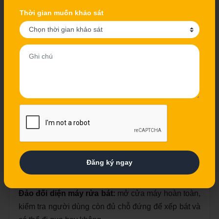
Thời gian muốn khảo sát
Chỗ ngồi phải được tính cùng phần mặt bàn nhô, khoảng để
chân và lối di chuyển phía sau.
Ba ví dụ kiểm tra kích thước trước
khi duyệt bản vẽ
Đăng ký ngay
Đảo đối diện máy rửa bát:
mở cửa máy hoàn toàn,
kiểm tra người dùng còn đủ chỗ đứng để xếp bát và