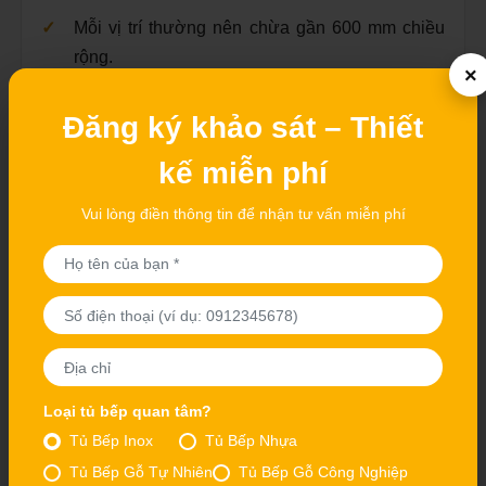
Mỗi vị trí thường nên chừa gần 600 mm chiều
rộng.
×
Phần mặt bàn nhô thường được cân nhắc
Đăng ký khảo sát – Thiết
khoảng 250–380 mm.
kế miễn phí
Ghế phải đẩy gọn mà không chắn cánh tủ hoặc
ngăn kéo.
Vui lòng điền thông tin để nhận tư vấn miễn phí
Phía sau ghế cần kiểm tra có phải lối đi thường
xuyên hay không.
Phần đá nhô dài phải có giải pháp chịu lực phù
hợp.
Loại tủ bếp quan tâm?
Tủ Bếp Inox
Tủ Bếp Nhựa
Tủ Bếp Gỗ Tự Nhiên
Tủ Bếp Gỗ Công Nghiệp