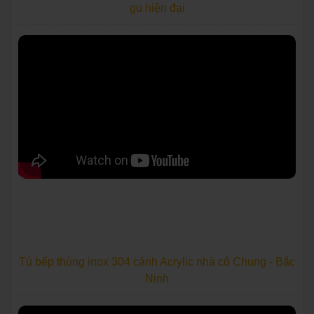
gu hiện đại
Tủ bếp thùng inox 304 cánh Acrylic nhà cô Chung - Bắc
Ninh