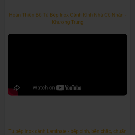
Hoàn Thiện Bộ Tủ Bếp Inox Cánh Kính Nhà Cô Nhàn -
Khương Trung
Tủ bếp inox cánh Laminate - bếp xinh, bền chắc, chuẩn