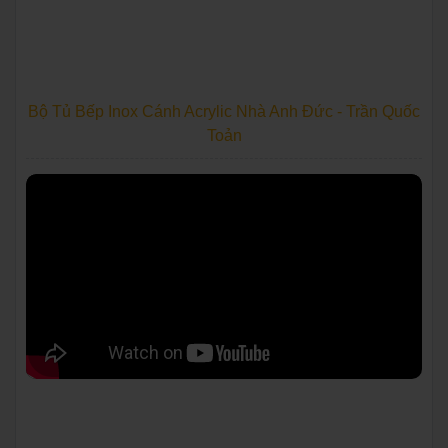
Bộ Tủ Bếp Inox Cánh Acrylic Nhà Anh Đức - Trần Quốc
Toản