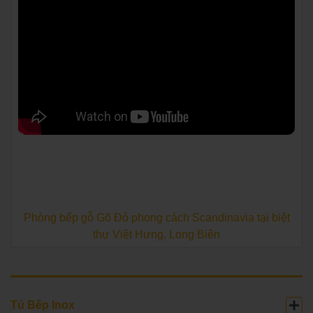
Phòng bếp gỗ Gõ Đỏ phong cách Scandinavia tại biệt
thự Việt Hưng, Long Biên
Tủ Bếp Inox