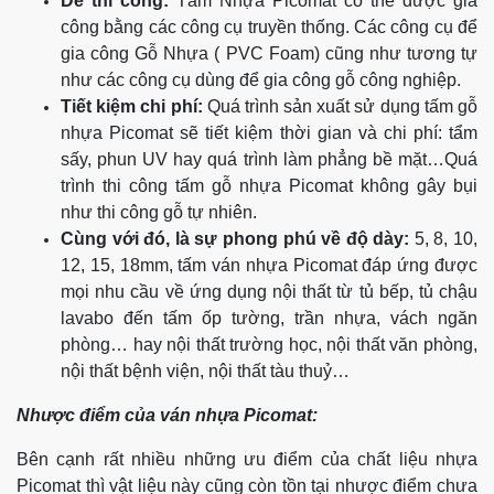
Dễ thi công:
Tấm Nhựa Picomat có thể được gia
công bằng các công cụ truyền thống. Các công cụ để
gia công Gỗ Nhựa ( PVC Foam) cũng như tương tự
như các công cụ dùng để gia công gỗ công nghiệp.
Tiết kiệm chi phí:
Quá trình sản xuất sử dụng tấm gỗ
nhựa Picomat sẽ tiết kiệm thời gian và chi phí: tẩm
sấy, phun UV hay quá trình làm phẳng bề mặt…Quá
trình thi công tấm gỗ nhựa Picomat không gây bụi
như thi công gỗ tự nhiên.
Cùng với đó, là sự phong phú về độ dày:
5, 8, 10,
12, 15, 18mm, tấm ván nhựa Picomat đáp ứng được
mọi nhu cầu về ứng dụng nội thất từ tủ bếp, tủ chậu
lavabo đến tấm ốp tường, trần nhựa, vách ngăn
phòng… hay nội thất trường học, nội thất văn phòng,
nội thất bệnh viện, nội thất tàu thuỷ…
Nhược điểm của ván nhựa Picomat:
Bên cạnh rất nhiều những ưu điểm của chất liệu nhựa
Picomat thì vật liệu này cũng còn tồn tại nhược điểm chưa