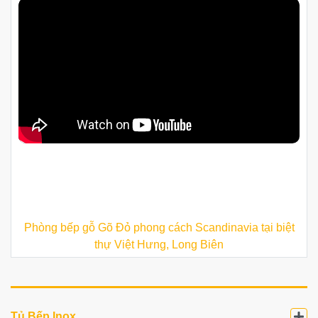
Phòng bếp gỗ Gõ Đỏ phong cách Scandinavia tại biệt
thự Việt Hưng, Long Biên
Tủ Bếp Inox