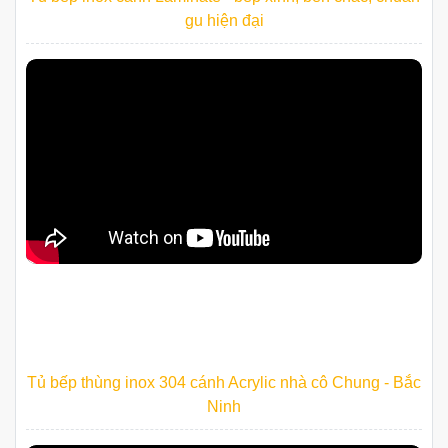
gu hiện đại
Tủ bếp thùng inox 304 cánh Acrylic nhà cô Chung - Bắc
Ninh