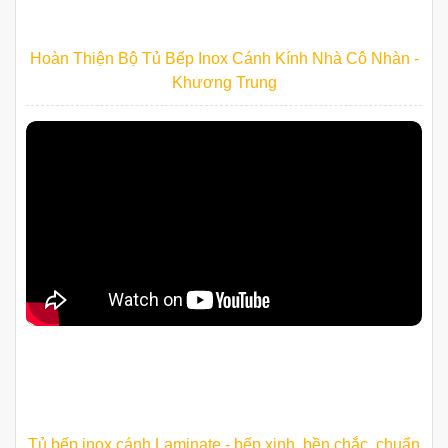
Hoàn Thiện Bộ Tủ Bếp Inox Cánh Kính Nhà Cô Nhàn -
Khương Trung
Tủ bếp inox cánh Laminate - bếp xinh, bền chắc, chuẩn