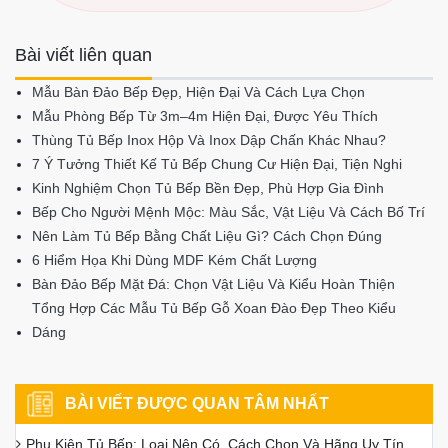
Bài viết liên quan
Mẫu Bàn Đảo Bếp Đẹp, Hiện Đại Và Cách Lựa Chọn
Mẫu Phòng Bếp Từ 3m–4m Hiện Đại, Được Yêu Thích
Thùng Tủ Bếp Inox Hộp Và Inox Dập Chấn Khác Nhau?
7 Ý Tưởng Thiết Kế Tủ Bếp Chung Cư Hiện Đại, Tiện Nghi
Kinh Nghiệm Chọn Tủ Bếp Bền Đẹp, Phù Hợp Gia Đình
Bếp Cho Người Mệnh Mộc: Màu Sắc, Vật Liệu Và Cách Bố Trí
Nên Làm Tủ Bếp Bằng Chất Liệu Gì? Cách Chọn Đúng
6 Hiểm Họa Khi Dùng MDF Kém Chất Lượng
Bàn Đảo Bếp Mặt Đá: Chọn Vật Liệu Và Kiểu Hoàn Thiện
Tổng Hợp Các Mẫu Tủ Bếp Gỗ Xoan Đào Đẹp Theo Kiểu
Dáng
BÀI VIẾT ĐƯỢC QUAN TÂM NHẤT
Phụ Kiện Tủ Bếp: Loại Nên Có, Cách Chọn Và Hãng Uy Tín