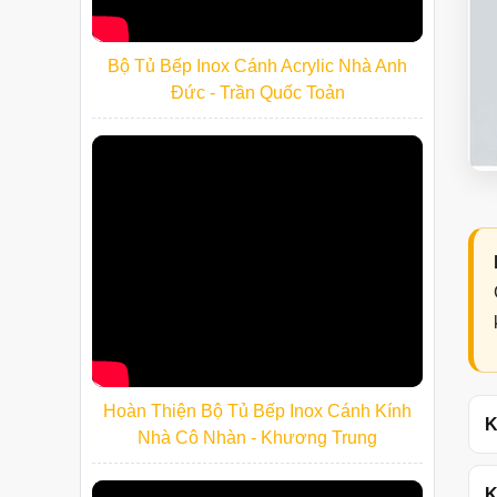
Bộ Tủ Bếp Inox Cánh Acrylic Nhà Anh
Đức - Trần Quốc Toản
Hoàn Thiện Bộ Tủ Bếp Inox Cánh Kính
K
Nhà Cô Nhàn - Khương Trung
K