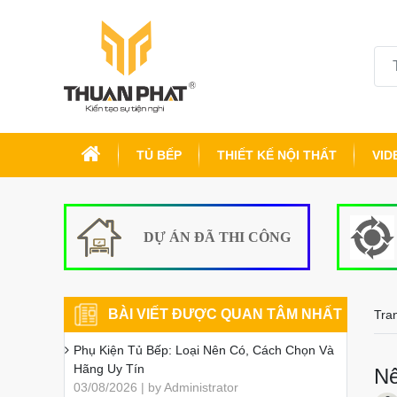
TỦ BẾP
THIẾT KẾ NỘI THẤT
VID
DỰ ÁN ĐÃ THI CÔNG
BÀI VIẾT ĐƯỢC QUAN TÂM NHẤT
Tra
Phụ Kiện Tủ Bếp: Loại Nên Có, Cách Chọn Và
Hãng Uy Tín
Nê
03/08/2026 | by Administrator