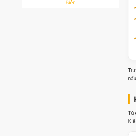
Biên
Trư
nấu
Tủ 
Kiể