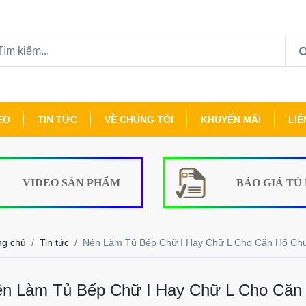
EO
TIN TỨC
VỀ CHÚNG TÔI
KHUYẾN MÃI
LIÊ
VIDEO SẢN PHẨM
BÁO GIÁ TỦ
ng chủ
Tin tức
Nên Làm Tủ Bếp Chữ I Hay Chữ L Cho Căn Hộ Ch
n Làm Tủ Bếp Chữ I Hay Chữ L Cho Căn