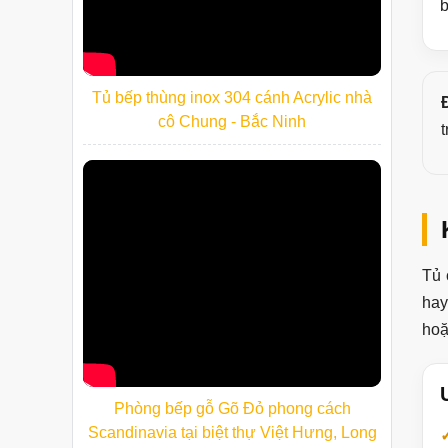
b
Tủ bếp thùng inox 304 cánh Acrylic nhà
cô Chung - Bắc Ninh
Tủ 
hay
hoặ
Phòng bếp gỗ Gõ Đỏ phong cách
Scandinavia tại biệt thự Việt Hưng, Long