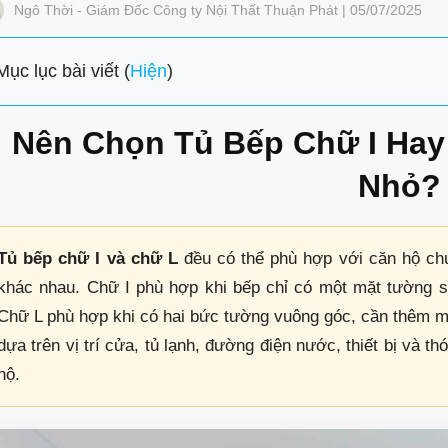
Ngô Thời - Giám Đốc Công ty Nội Thất Thuận Phát | 05/07/2025
Mục lục bài viết (
Hiện
)
Nên Chọn Tủ Bếp Chữ I Ha
Nhỏ?
Tủ bếp chữ I và chữ L
đều có thể phù hợp với căn hộ ch
khác nhau. Chữ I phù hợp khi bếp chỉ có một mặt tường sử
Chữ L phù hợp khi có hai bức tường vuông góc, cần thêm mặ
dựa trên vị trí cửa, tủ lạnh, đường điện nước, thiết bị và th
hộ.