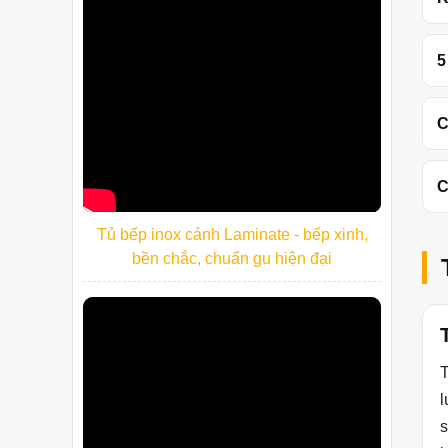
5
C
C
Tủ bếp inox cánh Laminate - bếp xinh,
bền chắc, chuẩn gu hiện đại
l
s