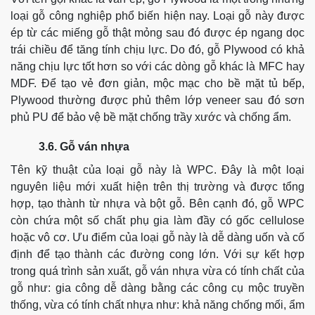
loại gỗ công nghiệp phổ biến hiện nay. Loại gỗ này được
ép từ các miếng gỗ thật mỏng sau đó được ép ngang dọc
trái chiều để tăng tính chịu lực.
Do đó, gỗ Plywood có khả
năng chịu lực tốt hơn so với các dòng gỗ khác là MFC hay
MDF. Để tạo vẻ đơn giản, mộc mạc cho bề mặt tủ bếp,
Plywood thường được phủ thêm lớp veneer sau đó sơn
phủ PU để bảo vệ bề mặt chống trầy xước và chống ẩm.
3.6. Gỗ ván nhựa
Tên kỹ thuật của loại gỗ này là WPC. Đây là một loại
nguyên liệu mới xuất hiện trên thị trường và được tổng
hợp, tạo thành từ nhựa và bột gỗ.
Bên cạnh đó, gỗ WPC
còn chứa một số chất phụ gia làm đầy có gốc cellulose
hoặc vô cơ.
Ưu điểm của loại gỗ này là dễ dàng uốn và cố
định để tạo thành các đường cong lớn. Với sự kết hợp
trong quá trình sản xuất, gỗ ván nhựa vừa có tính chất của
gỗ như: gia công dễ dàng bằng các công cụ mộc truyền
thống, vừa có tính chất nhựa như: khả năng chống mối, ẩm