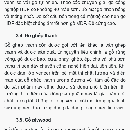
vênh so với gỗ tự nhiên.
Theo các chuyên gia, gỗ công
nghiệp HDF có khoảng 40 màu sơn. Bề mặt gỗ nhẵn bóng
và thống nhất. Do kết cấu bên trong có mật độ cao nên gỗ
HDF đặc biệt chống ẩm tốt hơn gỗ MDF. Độ cứng cao.
3.4. Gỗ ghép thanh
Gỗ ghép thanh còn được gọi với tên khác là ván ghép
thanh và được sản xuất từ nguyên liệu chính là gỗ rừng
trồng. gỗ được bào, cưa, phay, ghép, ép, chà và phủ sơn
trang trí trên dây chuyền công nghệ hiện đại, tiên tiến.
Khi
được dán lớp veneer trên bề mặt thì chất lượng và diện
mạo của gỗ ghép thanh tương đương với tấm gỗ đặc do
đó sản phẩm này cũng được sử dụng phổ biến trên thị
trường.
Ưu điểm của dòng sản phẩm này là giá thành rẻ,
chất lượng tốt, không bị cong vênh, mối mọt trong quá trình
sử dụng nên được ứng dụng đa dạng trong nhiều lĩnh vực.
3.5. Gỗ plywood
Với tên gọi khác là ván ép, gỗ Plywood là một trong những