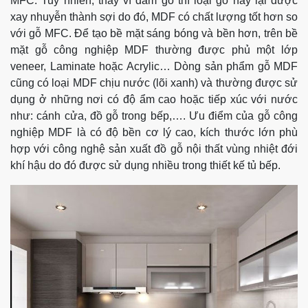
MFC. Tuy nhiên, thay vì dăm gỗ thì loại gỗ này lại được
xay nhuyễn thành sợi do đó, MDF có chất lượng tốt hơn so
với gỗ MFC.
Để tạo bề mặt sáng bóng và bền hơn, trên bề
mặt gỗ công nghiệp MDF thường được phủ một lớp
veneer, Laminate hoặc Acrylic…
Dòng sản phẩm gỗ MDF
cũng có loại MDF chịu nước (lõi xanh) và thường được sử
dụng ở những nơi có độ ẩm cao hoặc tiếp xúc với nước
như: cánh cửa, đồ gỗ trong bếp,….
Ưu điểm của gỗ công
nghiệp MDF là có độ bền cơ lý cao, kích thước lớn phù
hợp với công nghệ sản xuất đồ gỗ nội thất vùng nhiệt đới
khí hậu do đó được sử dụng nhiều trong thiết kế tủ bếp.