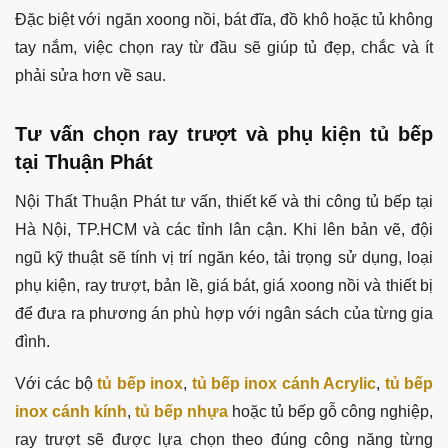
Đặc biệt với ngăn xoong nồi, bát đĩa, đồ khô hoặc tủ không
tay nắm, việc chọn ray từ đầu sẽ giúp tủ đẹp, chắc và ít
phải sửa hơn về sau.
Tư vấn chọn ray trượt và phụ kiện tủ bếp
tại Thuận Phát
Nội Thất Thuận Phát tư vấn, thiết kế và thi công tủ bếp tại
Hà Nội, TP.HCM và các tỉnh lân cận. Khi lên bản vẽ, đội
ngũ kỹ thuật sẽ tính vị trí ngăn kéo, tải trọng sử dụng, loại
phụ kiện, ray trượt, bản lề, giá bát, giá xoong nồi và thiết bị
để đưa ra phương án phù hợp với ngân sách của từng gia
đình.
Với các bộ
tủ bếp inox
,
tủ bếp inox cánh Acrylic
,
tủ bếp
inox cánh kính
,
tủ bếp nhựa
hoặc tủ bếp gỗ công nghiệp,
ray trượt sẽ được lựa chọn theo đúng công năng từng