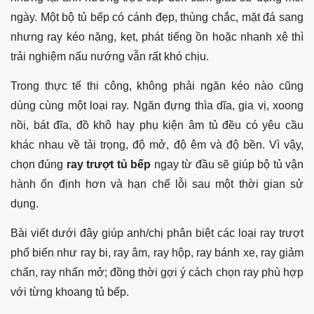
ngày. Một bộ tủ bếp có cánh đẹp, thùng chắc, mặt đá sang
nhưng ray kéo nặng, kẹt, phát tiếng ồn hoặc nhanh xệ thì
trải nghiệm nấu nướng vẫn rất khó chịu.
Trong thực tế thi công, không phải ngăn kéo nào cũng
dùng cùng một loại ray. Ngăn đựng thìa dĩa, gia vị, xoong
nồi, bát đĩa, đồ khô hay phụ kiện âm tủ đều có yêu cầu
khác nhau về tải trọng, độ mở, độ êm và độ bền. Vì vậy,
chọn đúng
ray trượt tủ bếp
ngay từ đầu sẽ giúp bộ tủ vận
hành ổn định hơn và hạn chế lỗi sau một thời gian sử
dụng.
Bài viết dưới đây giúp anh/chị phân biệt các loại ray trượt
phổ biến như ray bi, ray âm, ray hộp, ray bánh xe, ray giảm
chấn, ray nhấn mở; đồng thời gợi ý cách chọn ray phù hợp
với từng khoang tủ bếp.