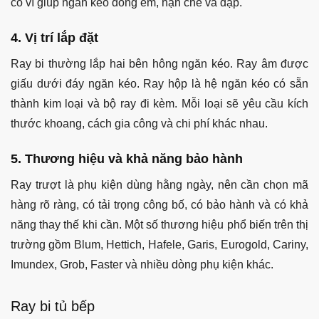
có vì giúp ngăn kéo đóng êm, hạn chế va đập.
4. Vị trí lắp đặt
Ray bi thường lắp hai bên hông ngăn kéo. Ray âm được
giấu dưới đáy ngăn kéo. Ray hộp là hệ ngăn kéo có sẵn
thành kim loại và bộ ray đi kèm. Mỗi loại sẽ yêu cầu kích
thước khoang, cách gia công và chi phí khác nhau.
5. Thương hiệu và khả năng bảo hành
Ray trượt là phụ kiện dùng hằng ngày, nên cần chọn mã
hàng rõ ràng, có tải trọng công bố, có bảo hành và có khả
năng thay thế khi cần. Một số thương hiệu phổ biến trên thị
trường gồm Blum, Hettich, Hafele, Garis, Eurogold, Cariny,
Imundex, Grob, Faster và nhiều dòng phụ kiện khác.
Ray bi tủ bếp