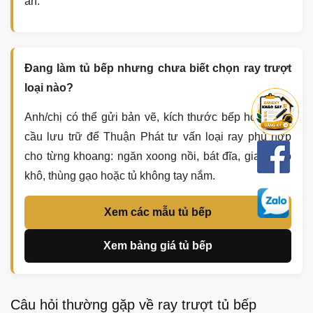
án.
Đang làm tủ bếp nhưng chưa biết chọn ray trượt
loại nào?
Anh/chị có thể gửi bản vẽ, kích thước bếp hoặc nhu
cầu lưu trữ để Thuận Phát tư vấn loại ray phù hợp
cho từng khoang: ngăn xoong nồi, bát đĩa, gia vị, đồ
khô, thùng gạo hoặc tủ không tay nắm.
Xem các mẫu tủ bếp
Xem bảng giá tủ bếp
Câu hỏi thường gặp về ray trượt tủ bếp