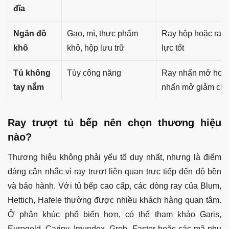
đĩa
Ngăn đồ
Gạo, mì, thực phẩm
Ray hộp hoặc ray b
khô
khô, hộp lưu trữ
lực tốt
Tủ không
Tùy công năng
Ray nhấn mở hoặc
tay nắm
nhấn mở giảm ch
Ray trượt tủ bếp nên chọn thương hiệu
nào?
Thương hiệu không phải yếu tố duy nhất, nhưng là điểm
đáng cân nhắc vì ray trượt liên quan trực tiếp đến độ bền
và bảo hành. Với tủ bếp cao cấp, các dòng ray của Blum,
Hettich, Hafele thường được nhiều khách hàng quan tâm.
Ở phân khúc phổ biến hơn, có thể tham khảo Garis,
Eurogold, Cariny, Imundex, Grob, Faster hoặc các mã phụ