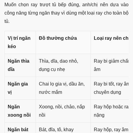
Muốn chọn ray trượt tủ bếp đúng, anh/chị nên dựa vào
công năng từng ngăn thay vì dùng một loại ray cho toàn bộ
tủ.
Vị trí ngăn
Đồ thường chứa
Loại ray nên chọ
kéo
Ngăn thìa
Thìa, dĩa, dao nhỏ,
Ray bi giảm chấn 
dĩa
dụng cụ nhẹ
âm
Ngăn gia
Chai lọ gia vị, dầu ăn,
Ray bi tốt, ray âm
vị
nước mắm
chuyên dụng
Ngăn
Xoong, nồi, chảo, nắp
Ray hộp hoặc ray 
xoong nồi
nồi
nặng
Ngăn bát
Bát, đĩa, tô, khay
Ray hộp, ray âm c