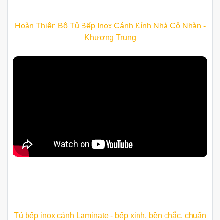
Hoàn Thiện Bộ Tủ Bếp Inox Cánh Kính Nhà Cô Nhàn -
Khương Trung
Tủ bếp inox cánh Laminate - bếp xinh, bền chắc, chuẩn