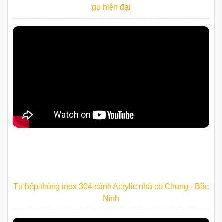
gu hiện đại
Tủ bếp thùng inox 304 cánh Acrylic nhà cô Chung - Bắc
Ninh