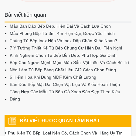
Bài viết liên quan
Mẫu Bàn Đảo Bếp Đẹp, Hiện Đại Và Cách Lựa Chọn
Mẫu Phòng Bếp Từ 3m–4m Hiện Đại, Được Yêu Thích
Thùng Tủ Bếp Inox Hộp Và Inox Dập Chấn Khác Nhau?
7 Ý Tưởng Thiết Kế Tủ Bếp Chung Cư Hiện Đại, Tiện Nghi
Kinh Nghiệm Chọn Tủ Bếp Bền Đẹp, Phù Hợp Gia Đình
Bếp Cho Người Mệnh Mộc: Màu Sắc, Vật Liệu Và Cách Bố Trí
Nên Làm Tủ Bếp Bằng Chất Liệu Gì? Cách Chọn Đúng
6 Hiểm Họa Khi Dùng MDF Kém Chất Lượng
Bàn Đảo Bếp Mặt Đá: Chọn Vật Liệu Và Kiểu Hoàn Thiện
Tổng Hợp Các Mẫu Tủ Bếp Gỗ Xoan Đào Đẹp Theo Kiểu
Dáng
BÀI VIẾT ĐƯỢC QUAN TÂM NHẤT
Phụ Kiện Tủ Bếp: Loại Nên Có, Cách Chọn Và Hãng Uy Tín