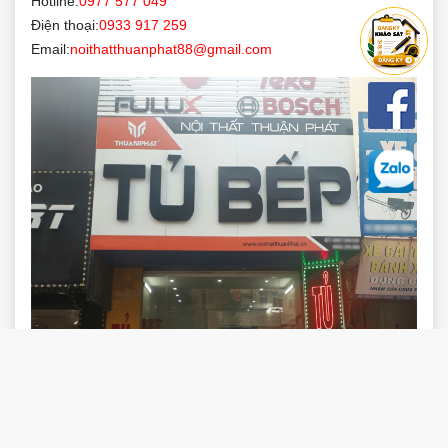
Hotline:
0977 577 049
Điện thoại:
0933 917 259
Email:
noithatthuanphat88@gmail.com