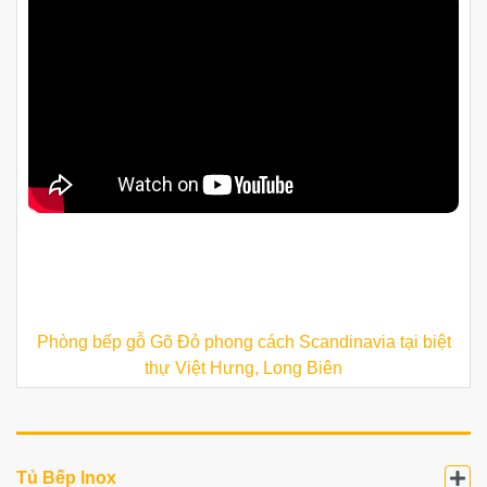
Phòng bếp gỗ Gõ Đỏ phong cách Scandinavia tại biệt
thự Việt Hưng, Long Biên
Tủ Bếp Inox