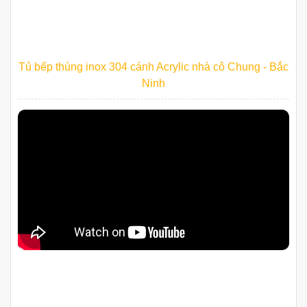
Tủ bếp thùng inox 304 cánh Acrylic nhà cô Chung - Bắc
Ninh