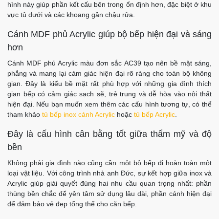
hình này giúp phần kết cấu bên trong ổn định hơn, đặc biệt ở khu
vực tủ dưới và các khoang gần chậu rửa.
Cánh MDF phủ Acrylic giúp bộ bếp hiện đại và sáng
hơn
Cánh MDF phủ Acrylic màu đơn sắc AC39 tạo nên bề mặt sáng,
phẳng và mang lại cảm giác hiện đại rõ ràng cho toàn bộ không
gian. Đây là kiểu bề mặt rất phù hợp với những gia đình thích
gian bếp có cảm giác sạch sẽ, trẻ trung và dễ hòa vào nội thất
hiện đại. Nếu bạn muốn xem thêm các cấu hình tương tự, có thể
tham khảo
tủ bếp inox cánh Acrylic
hoặc
tủ bếp Acrylic
.
Đây là cấu hình cân bằng tốt giữa thẩm mỹ và độ
bền
Không phải gia đình nào cũng cần một bộ bếp đi hoàn toàn một
loại vật liệu. Với công trình nhà anh Đức, sự kết hợp giữa inox và
Acrylic giúp giải quyết đúng hai nhu cầu quan trọng nhất: phần
thùng bền chắc để yên tâm sử dụng lâu dài, phần cánh hiện đại
để đảm bảo vẻ đẹp tổng thể cho căn bếp.