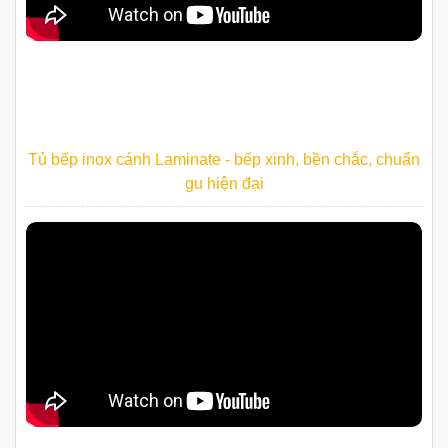
Tủ bếp inox cánh Laminate - bếp xinh, bền chắc, chuẩn
gu hiện đại