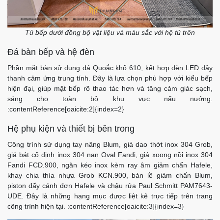
Tủ bếp dưới đồng bộ vật liệu và màu sắc với hệ tủ trên
Đá bàn bếp và hệ đèn
Phần mặt bàn sử dụng đá Quoắc khổ 610, kết hợp đèn LED dây
thanh cảm ứng trung tính. Đây là lựa chọn phù hợp với kiểu bếp
hiện đại, giúp mặt bếp rõ thao tác hơn và tăng cảm giác sạch,
sáng cho toàn bộ khu vực nấu nướng.
:contentReference[oaicite:2]{index=2}
Hệ phụ kiện và thiết bị bên trong
Công trình sử dụng tay nâng Blum, giá dao thớt inox 304 Grob,
giá bát cố định inox 304 nan Oval Fandi, giá xoong nồi inox 304
Fandi FCD.900, ngăn kéo inox kèm ray âm giảm chấn Hafele,
khay chia thìa nhựa Grob KCN.900, bản lề giảm chấn Blum,
piston đẩy cánh đơn Hafele và chậu rửa Paul Schmitt PAM7643-
UDE. Đây là những hạng mục được liệt kê trực tiếp trên trang
công trình hiện tại. :contentReference[oaicite:3]{index=3}