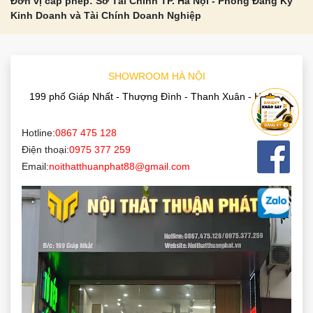
Đơn vị cấp phép: Sở Tài Chính TP. Hà Nội - Phòng Đăng Ký
Kinh Doanh và Tài Chính Doanh Nghiệp
SHOWROOM HÀ NỘI
199 phố Giáp Nhất - Thượng Đình - Thanh Xuân - Hà Nội
Hotline:
0867 475 128
Điện thoại:
0975 377 259
Email:
noithatthuanphat88@gmail.com