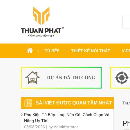
TỦ BẾP
THIẾT KẾ NỘI THẤT
VID
DỰ ÁN ĐÃ THI CÔNG
BÀI VIẾT ĐƯỢC QUAN TÂM NHẤT
Tra
Phụ Kiện Tủ Bếp: Loại Nên Có, Cách Chọn Và
Hãng Uy Tín
Ph
03/08/2026 | by Administrator