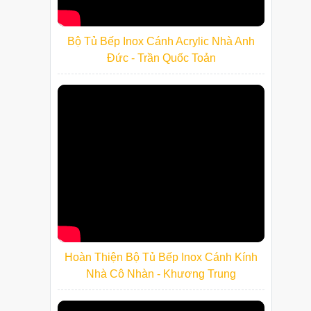
Bộ Tủ Bếp Inox Cánh Acrylic Nhà Anh
Đức - Trần Quốc Toản
Hoàn Thiện Bộ Tủ Bếp Inox Cánh Kính
Nhà Cô Nhàn - Khương Trung