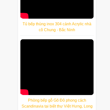
Tủ bếp thùng inox 304 cánh Acrylic nhà
cô Chung - Bắc Ninh
Phòng bếp gỗ Gõ Đỏ phong cách
Scandinavia tại biệt thự Việt Hưng, Long