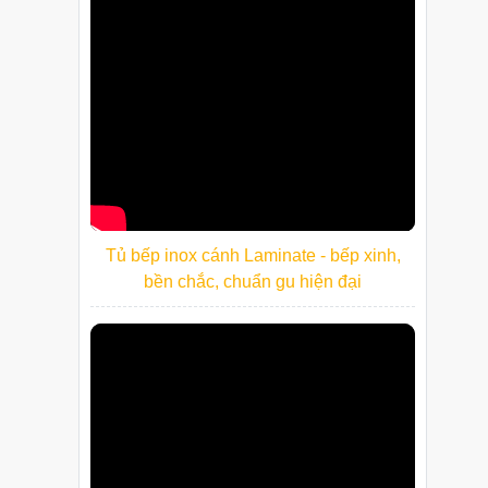
Tủ bếp inox cánh Laminate - bếp xinh,
bền chắc, chuẩn gu hiện đại