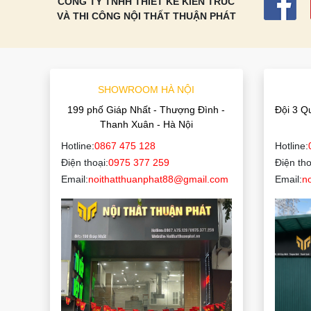
CÔNG TY TNHH THIẾT KẾ KIẾN TRÚC
VÀ THI CÔNG NỘI THẤT THUẬN PHÁT
SHOWROOM HÀ NỘI
199 phố Giáp Nhất - Thượng Đình -
Đội 3 Q
Thanh Xuân - Hà Nội
Hotline:
0867 475 128
Hotline:
Điện thoại:
0975 377 259
Điện tho
Email:
noithatthuanphat88@gmail.com
Email:
n