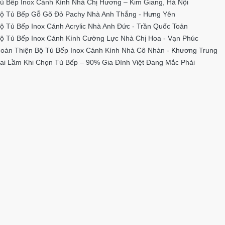
ủ Bếp Inox Cánh Kính Nhà Chị Hương – Kim Giang, Hà Nội
ộ Tủ Bếp Gỗ Gõ Đỏ Pachy Nhà Anh Thắng - Hưng Yên
ộ Tủ Bếp Inox Cánh Acrylic Nhà Anh Đức - Trần Quốc Toản
ộ Tủ Bếp Inox Cánh Kính Cường Lực Nhà Chị Hoa - Vạn Phúc
oàn Thiện Bộ Tủ Bếp Inox Cánh Kính Nhà Cô Nhàn - Khương Trung
ai Lầm Khi Chọn Tủ Bếp – 90% Gia Đình Việt Đang Mắc Phải