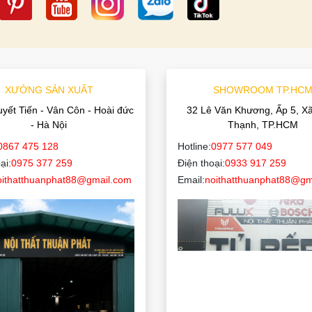
XƯỞNG SẢN XUẤT
SHOWROOM TP.HC
uyết Tiến - Vân Côn - Hoài đức
32 Lê Văn Khương, Ấp 5, X
- Hà Nội
Thạnh, TP.HCM
0867 475 128
Hotline:
0977 577 049
ại:
0975 377 259
Điện thoại:
0933 917 259
oithatthuanphat88@gmail.com
Email:
noithatthuanphat88@gm