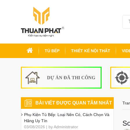
TỦ BẾP
THIẾT KẾ NỘI THẤT
VID
DỰ ÁN ĐÃ THI CÔNG
BÀI VIẾT ĐƯỢC QUAN TÂM NHẤT
Tra
Phụ Kiện Tủ Bếp: Loại Nên Có, Cách Chọn Và
Hãng Uy Tín
So
03/08/2026 | by Administrator