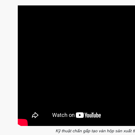
Kỹ thuật chấn gấp tạo ván hộp sản xuất 