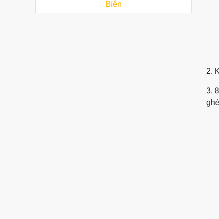
Biên
2. 
3. 
ghé