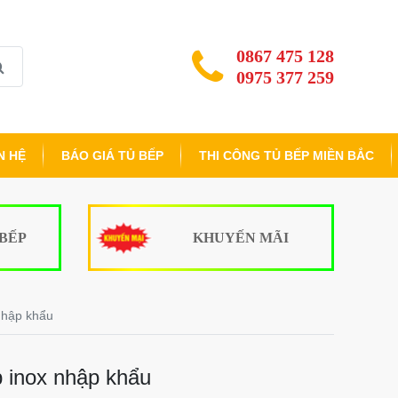
0867 475 128
0975 377 259
N HỆ
BÁO GIÁ TỦ BẾP
THI CÔNG TỦ BẾP MIỀN BẮC
 BẾP
KHUYẾN MÃI
nhập khẩu
p inox nhập khẩu