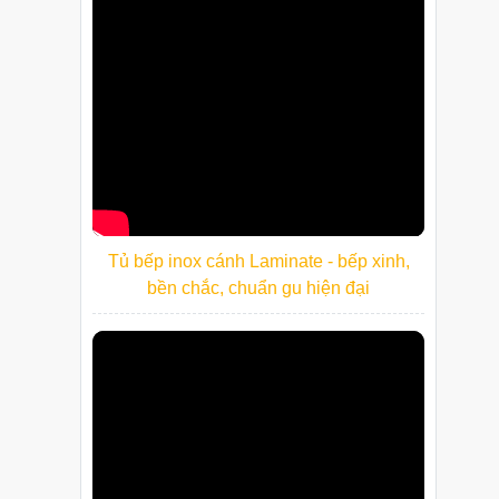
Tủ bếp inox cánh Laminate - bếp xinh,
bền chắc, chuẩn gu hiện đại