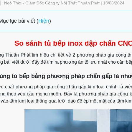
Ngô Thời - Giám Đốc Công ty Nội Thất Thuận Phát | 18/08/2024
Mục lục bài viết (
Hiện
)
So sánh tủ bếp inox dập chấn CNC
g Thuận Phát tìm hiểu chi tiết về 2 phương pháp gia công t
ng bài viết dưới đây để tìm ra phương án tối ưu nhất cho căn b
ùng tủ bếp bằng phương pháp chấn gấp là như
c chất phương pháp gia công chấn gấp kim loại chính là việ
ng theo yêu cầu mong muốn. Đây là phương pháp gia công ki
 vào tấm kim loại thông qua lưỡi dao để ép một mặt của tấm ki