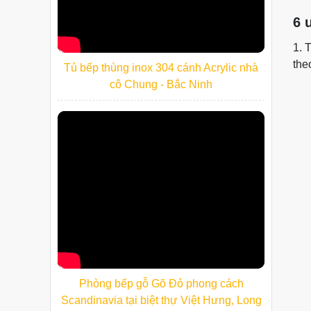
6 
1. 
the
Tủ bếp thùng inox 304 cánh Acrylic nhà
cô Chung - Bắc Ninh
Phòng bếp gỗ Gõ Đỏ phong cách
Scandinavia tại biệt thự Việt Hưng, Long