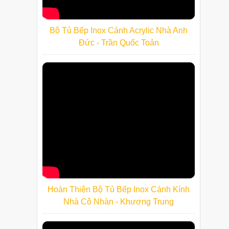
Bộ Tủ Bếp Inox Cánh Acrylic Nhà Anh
Đức - Trần Quốc Toản
Hoàn Thiện Bộ Tủ Bếp Inox Cánh Kính
Nhà Cô Nhàn - Khương Trung