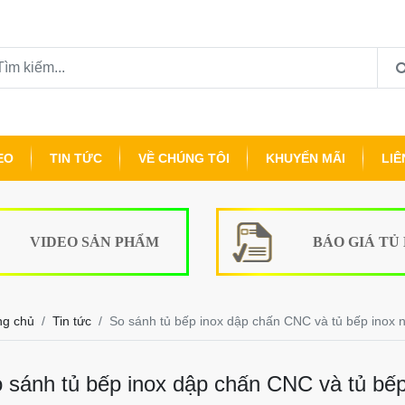
EO
TIN TỨC
VỀ CHÚNG TÔI
KHUYẾN MÃI
LIÊ
VIDEO SẢN PHẨM
BÁO GIÁ TỦ
ng chủ
Tin tức
So sánh tủ bếp inox dập chấn CNC và tủ bếp inox 
 sánh tủ bếp inox dập chấn CNC và tủ bế