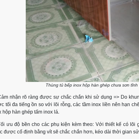
Thùng tủ bếp inox hộp hàn ghép chưa sơn tĩnh
Cảm nhận rõ ràng được sự chắc chắn khi sử dụng => Do khung
c tối đa tiếng ồn so với lõi rỗng, các tầm inox liền nên hạn 
x hộp hàn ghép tấm inox lá.
Tối ưu độ bền cho các phụ kiện kèm theo: Với thiết kế có l
c được cố định bằng vít sẽ chắc chắn hơn, kéo dài thời gian s