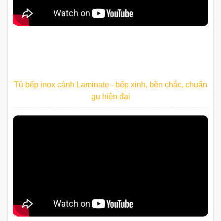
Tủ bếp inox cánh Laminate - bếp xinh, bền chắc, chuẩn
gu hiện đại