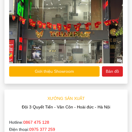
Giới thiệu Showroom
Bản đồ
XƯỞNG SẢN XUẤT
Đội 3 Quyết Tiến - Vân Côn - Hoài đức - Hà Nội
Hotline:
0867 475 128
Điện thoại:
0975 377 259