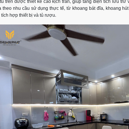
tủ trên được thiết kế cao kịch trần, giúp tăng diện tích lưu t
a theo nhu cầu sử dụng thực tế, từ khoang bát đĩa, khoang hút
 tích hợp thiết bị và tủ rượu.