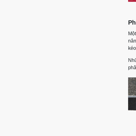
Ph
Một
nân
kéo
Nhữ
phâ