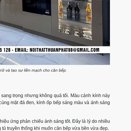
trữ và tạo sự liền mạch cho căn bếp.
 sang trọng nhưng không quá tối. Màu cánh kính này
p cùng mặt đá đen, kính ốp bếp sáng màu và ánh sáng
hiệu ứng phản chiếu ánh sáng tốt. Đây là lý do nhiều
 tủ truyền thống khi muốn căn bếp vừa bền vừa đẹp.