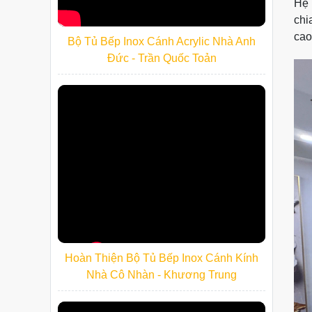
Hệ 
chi
cao
Bộ Tủ Bếp Inox Cánh Acrylic Nhà Anh
Đức - Trần Quốc Toản
Hoàn Thiện Bộ Tủ Bếp Inox Cánh Kính
Nhà Cô Nhàn - Khương Trung