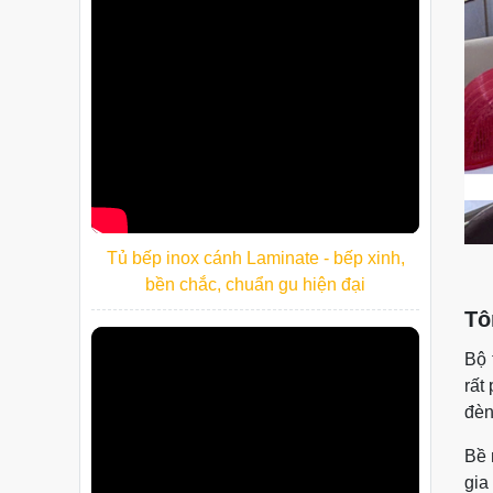
Tủ bếp inox cánh Laminate - bếp xinh,
bền chắc, chuẩn gu hiện đại
Tô
Bộ 
rất
đèn
Bề 
gia