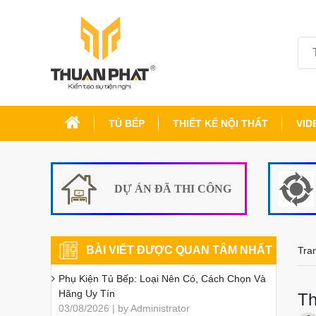
TỦ BẾP
THIẾT KẾ NỘI THẤT
VID
DỰ ÁN ĐÃ THI CÔNG
BÀI VIẾT ĐƯỢC QUAN TÂM NHẤT
Tra
Phụ Kiện Tủ Bếp: Loại Nên Có, Cách Chọn Và
Hãng Uy Tín
Th
03/08/2026 | by Administrator