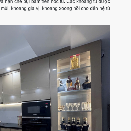
rữ và hạn chế bụi bám trên nóc tủ. Các khoang tủ được
 mùi, khoang gia vị, khoang xoong nồi cho đến hệ tủ