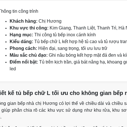
Thông tin công trình
Khách hàng:
Chị Hương
Khu vực thi công:
Kim Giang, Thanh Liệt, Thanh Trì, Hà 
Hạng mục:
Thi công tủ bếp inox cánh kính
Kiểu dáng:
Tủ bếp chữ L kết hợp hệ tủ cao và tủ rượu tran
Phong cách:
Hiện đại, sang trọng, tối ưu lưu trữ
Màu sắc chủ đạo:
Ghi nâu bóng kết hợp mặt đá đen và k
Điểm nổi bật:
Tủ trên kịch trần, giá bát nâng hạ, khoang g
led
iết kế tủ bếp chữ L tối ưu cho không gian bếp 
ng gian bếp nhà chị Hương có lợi thế về chiều dài và chiều sâ
 giúp phân chia rõ các khu vực sử dụng như khu rửa, khu sơ c
.