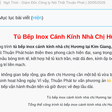
Ngô Thời - Giám Đốc Công ty Nội Thất Thuận Phát | 20/05/2026
Mục lục bài viết (
Hiện
)
Tủ Bếp Inox Cánh Kính Nhà Chị H
g trình
tủ bếp inox cánh kính nhà chị Hương tại Kim Giang,
t Thuận Phát hoàn thiện theo phong cách hiện đại, sang trọn
 nâu bóng tinh tế, kết hợp hệ tủ kịch trần, mặt đá đen, kính ốp
g trí liền mạch.
 không gian bếp rộng, gia đình chị Hương cần một bộ tủ vừa b
sinh hoạt hằng ngày. Vì vậy, Thuận Phát tư vấn phương án
tủ
 bếp vận hành thuận tiện và giữ được vẻ đẹp lâu dài.
Tổng thể công trình tủ bếp inox cánh kính nhà chị Hư