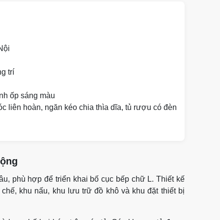
Nội
g trí
ính ốp sáng màu
óc liên hoàn, ngăn kéo chia thìa dĩa, tủ rượu có đèn
rộng
u, phù hợp để triển khai bố cục bếp chữ L. Thiết kế
hế, khu nấu, khu lưu trữ đồ khô và khu đặt thiết bị