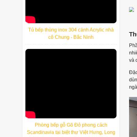
Tủ bếp thùng inox 304 cánh Acrylic nhà
Th
cô Chung - Bắc Ninh
Phầ
nhi
và 
Đặc
dùn
ngà
Phòng bếp gỗ Gõ Đỏ phong cách
Scandinavia tại biệt thự Việt Hưng, Long