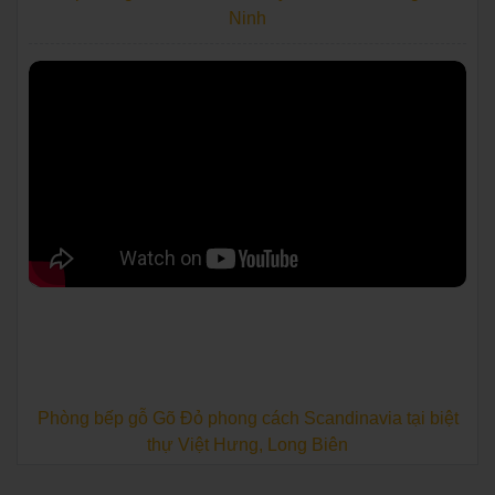
Ninh
Phòng bếp gỗ Gõ Đỏ phong cách Scandinavia tại biệt
thự Việt Hưng, Long Biên