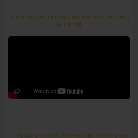
Tủ bếp inox cánh Laminate - bếp xinh, bền chắc, chuẩn
gu hiện đại
Tủ bếp thùng inox 304 cánh Acrylic nhà cô Chung - Bắc