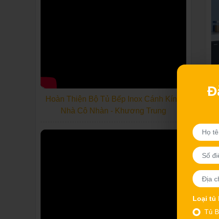
Đ
Hoàn Thiện Bộ Tủ Bếp Inox Cánh Kính
Nhà Cô Nhàn - Khương Trung
Loại tủ
Tủ B