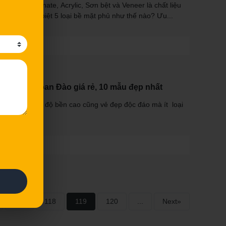
ện nay. Phân biệt 5 loại bề mặt phủ như thế nào? Ưu...
 bếp gỗ Xoan Đào giá rẻ, 10 mẫu đẹp nhất
n Đào sẽ có độ bền cao cũng vẻ đẹp độc đáo mà ít loại
. Cùng...
117
118
119
120
...
Next»