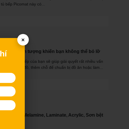
 tủ bếp Picomat này có...
×
bếp đẹp ấn tượng khiến bạn không thể bỏ lỡ
hí
p trong căn bếp của bạn sẽ giúp giải quyết rất nhiều vấn
gian lưu trữ đồ, thêm chỗ để chuẩn bị đồ ăn hoặc làm...
ghiệp phủ Melamine, Laminate, Acrylic, Sơn bệt