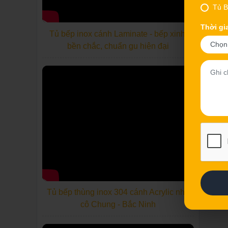
Tủ B
Thời gi
Tủ bếp inox cánh Laminate - bếp xinh,
bền chắc, chuẩn gu hiện đại
Tủ bếp thùng inox 304 cánh Acrylic nhà
cô Chung - Bắc Ninh