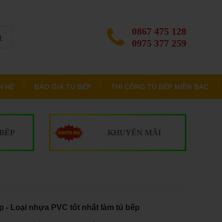
0867 475 128
0975 377 259
N HỆ
BÁO GIÁ TỦ BẾP
THI CÔNG TỦ BẾP MIỀN BẮC
 BẾP
KHUYẾN MÃI
 - Loại nhựa PVC tốt nhất làm tủ bếp