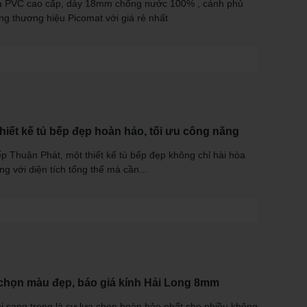
ang thương hiệu Picomat với giá rẻ nhất
thiết kế tủ bếp đẹp hoàn hảo, tối ưu công năng
ếp Thuận Phát, một thiết kế tủ bếp đẹp không chỉ hài hòa
g với diện tích tổng thể mà cần...
 chọn màu đẹp, báo giá kính Hải Long 8mm
i sang trọng là sự lựa chọn hoàn hảo nhất cho nhiều không