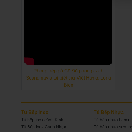
Phòng bếp gỗ Gõ Đỏ phong cách
Scandinavia tại biệt thự Việt Hưng, Long
Biên
Tủ Bếp Inox
Tủ Bếp Nhựa
Tủ bếp inox cánh Kính
Tủ bếp nhựa Lamin
Tủ Bếp inox Cánh Nhựa
Tủ bếp nhựa sơn I