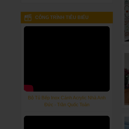
CÔNG TRÌNH TIÊU BIỂU
Bộ Tủ Bếp Inox Cánh Acrylic Nhà Anh
Đức - Trần Quốc Toản