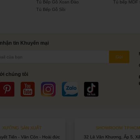
Tủ Bếp Gỗ Xoan Đào
Tủ bếp MDF 
Tủ Bếp Gỗ Sồi
nhận tin Khuyến mại
Gửi
ới chúng tôi
XƯỞNG SẢN XUẤT
SHOWROOM TP.HC
uyết Tiến - Vân Côn - Hoài đức
32 Lê Văn Khương, Ấp 5, X