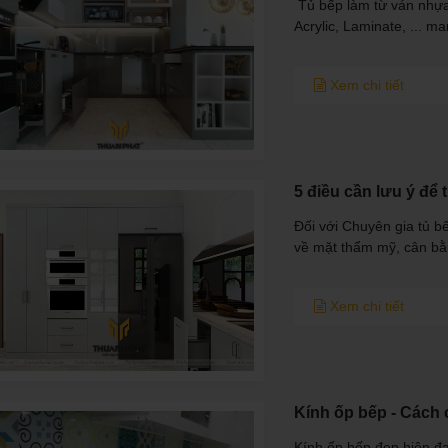
​ Tủ bếp làm từ ván nhựa PVC cao cấp, dày 18mm chống nước 100% , cánh phủ
Acrylic, Laminate, ... m
Xem chi tiết
5 điều cần lưu ý để 
Đối với Chuyên gia tủ b
về mặt thẩm mỹ, cân bằn
Xem chi tiết
Kính ốp bếp - Cách
Kính ốp bếp đẹp hiện đạ