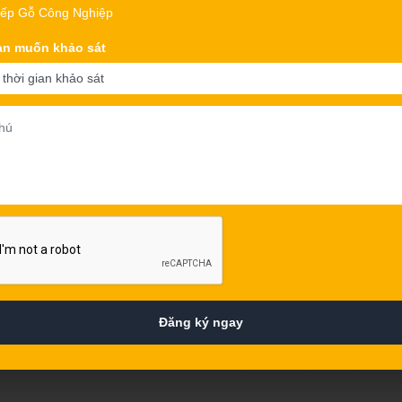
​ Gỗ công nghiệp phủ Melamine, Laminate, Acrylic, Sơn bệt và Veneer là chất liệu
ếp Gỗ Công Nghiệp
phổ biến cho nội thất hi
an muốn khảo sát
Xem chi tiết
Kinh nghiệm đóng tủ
Đóng tủ bếp bằng gỗ Xoa
gỗ tự nhiên nào có được
Xem chi tiết
Đăng ký ngay
«Prev
...
116