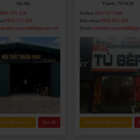
- Hà Nội
Thạnh, TP.HCM
0867 475 128
Hotline:
0977 577 049
ại:
0975 377 259
Điện thoại:
0933 917 259
oithatthuanphat88@gmail.com
Email:
noithatthuanphat88@gm
thiệu Showroom
Bản đồ
Giới thiệu Showroom