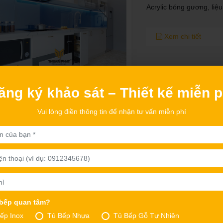
Acrylic bóng gương, liệu
Xem chi tiết
Những mẫu bàn đảo 
ăng ký khảo sát – Thiết kế miễn p
Sự hiện diện của đảo bế
Vui lòng điền thông tin để nhận tư vấn miễn phí
đề như tăng thêm không 
Xem chi tiết
Phân biệt gỗ công n
 bếp quan tâm?
và Veneer
ếp Inox
Tủ Bếp Nhựa
Tủ Bếp Gỗ Tự Nhiên