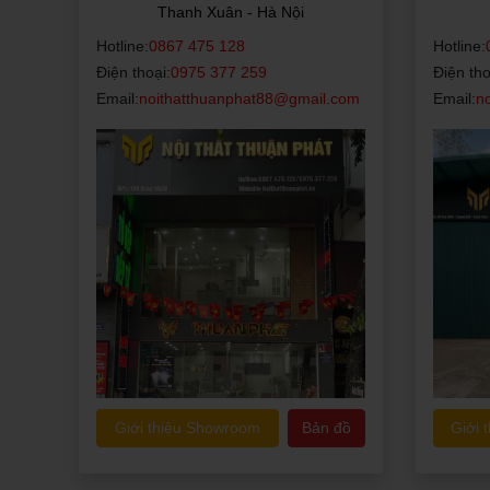
Thanh Xuân - Hà Nội
Hotline:
0867 475 128
Hotline:
Điện thoại:
0975 377 259
Điện tho
Email:
noithatthuanphat88@gmail.com
Email:
n
Giới thiệu Showroom
Bản đồ
Giới 