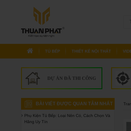
TỦ BẾP
THIẾT KẾ NỘI THẤT
VID
DỰ ÁN ĐÃ THI CÔNG
BÀI VIẾT ĐƯỢC QUAN TÂM NHẤT
Tra
Phụ Kiện Tủ Bếp: Loại Nên Có, Cách Chọn Và
Hãng Uy Tín