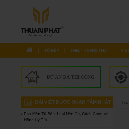
TỦ BẾP
THIẾT KẾ NỘI THẤT
VID
DỰ ÁN ĐÃ THI CÔNG
BÀI VIẾT ĐƯỢC QUAN TÂM NHẤT
Tra
Phụ Kiện Tủ Bếp: Loại Nên Có, Cách Chọn Và
Hãng Uy Tín