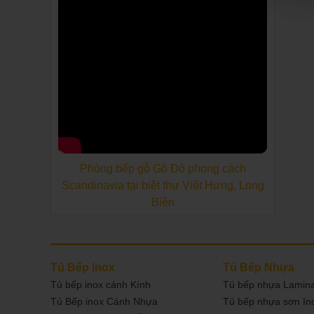
Phòng bếp gỗ Gõ Đỏ phong cách
Scandinavia tại biệt thự Việt Hưng, Long
Biên
Tủ Bếp Inox
Tủ Bếp Nhựa
Tủ bếp inox cánh Kính
Tủ bếp nhựa Lamin
Tủ Bếp inox Cánh Nhựa
Tủ bếp nhựa sơn I