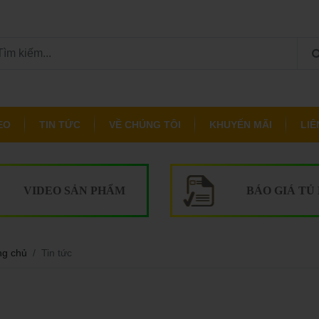
EO
TIN TỨC
VỀ CHÚNG TÔI
KHUYẾN MÃI
LIÊ
VIDEO SẢN PHẨM
BÁO GIÁ TỦ
ng chủ
Tin tức