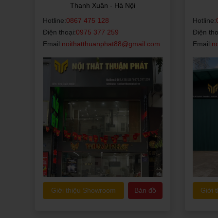
Thanh Xuân - Hà Nội
Hotline:
0867 475 128
Hotline:
Điện thoại:
0975 377 259
Điện tho
Email:
noithatthuanphat88@gmail.com
Email:
n
Giới thiệu Showroom
Bản đồ
Giới 