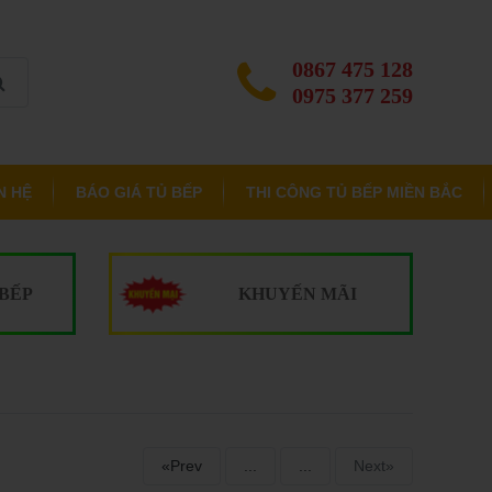
0867 475 128
0975 377 259
N HỆ
BÁO GIÁ TỦ BẾP
THI CÔNG TỦ BẾP MIỀN BẮC
 BẾP
KHUYẾN MÃI
«Prev
...
...
Next»