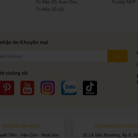
Tủ Bếp Gỗ Xoan Đào
Tủ bếp MDF 
Tủ Bếp Gỗ Sồi
nhận tin Khuyến mại
Gửi
ới chúng tôi
XƯỞNG SẢN XUẤT
SHOWROOM TP.HC
uyết Tiến - Vân Côn - Hoài đức
32 Lê Văn Khương, Ấp 5, X