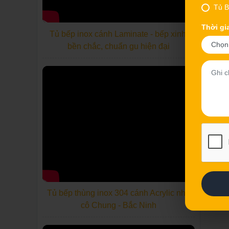
Tủ B
Thời gi
Tủ bếp inox cánh Laminate - bếp xinh,
bền chắc, chuẩn gu hiện đại
Tủ bếp thùng inox 304 cánh Acrylic nhà
cô Chung - Bắc Ninh