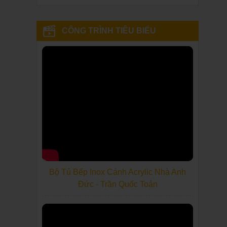
CÔNG TRÌNH TIÊU BIỂU
Bộ Tủ Bếp Inox Cánh Acrylic Nhà Anh
Đức - Trần Quốc Toản