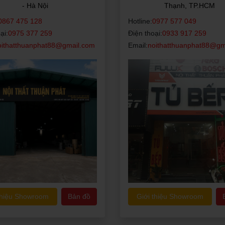
- Hà Nội
Thạnh, TP.HCM
0867 475 128
Hotline:
0977 577 049
ại:
0975 377 259
Điện thoại:
0933 917 259
oithatthuanphat88@gmail.com
Email:
noithatthuanphat88@gm
thiệu Showroom
Bản đồ
Giới thiệu Showroom