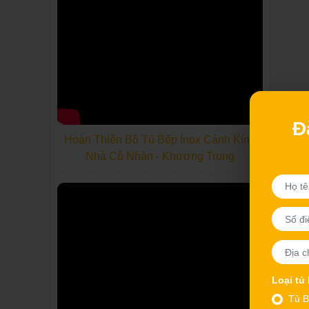
Đ
Hoàn Thiện Bộ Tủ Bếp Inox Cánh Kính
Nhà Cô Nhàn - Khương Trung
Loại tủ
Tủ B