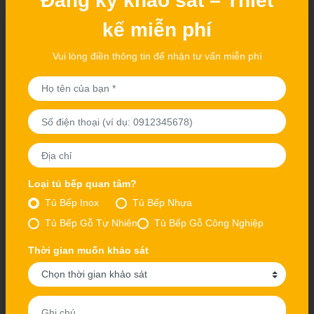
Đăng ký khảo sát – Thiết
kế miễn phí
Vui lòng điền thông tin để nhận tư vấn miễn phí
Loại tủ bếp quan tâm?
Tủ Bếp Inox
Tủ Bếp Nhựa
Tủ Bếp Gỗ Tự Nhiên
Tủ Bếp Gỗ Công Nghiệp
Phòng bếp gỗ Gõ Đỏ phong cách Scandinavia tại biệt
Thời gian muốn khảo sát
thự Việt Hưng, Long Biên