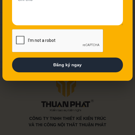
Tủ Bếp Inox
Tủ Bếp Nhựa
Tủ Bếp Gỗ Tự Nhiên
Tủ Bếp Gỗ MDF An Cường
Tủ Bếp Acrylic
Đăng ký ngay
CÔNG TY TNHH THIẾT KẾ KIẾN TRÚC
VÀ THI CÔNG NỘI THẤT THUẬN PHÁT