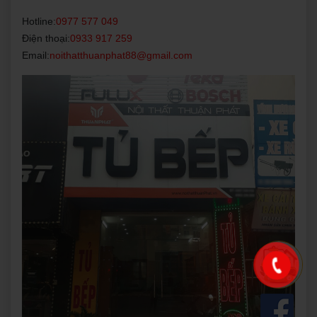
Hotline:
0977 577 049
Điện thoại:
0933 917 259
Email:
noithatthuanphat88@gmail.com