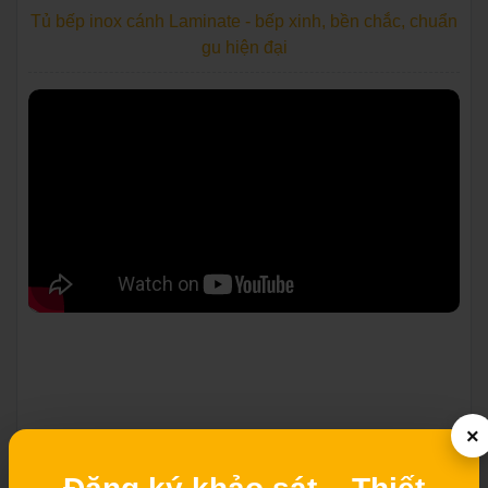
Tủ bếp inox cánh Laminate - bếp xinh, bền chắc, chuẩn
gu hiện đại
×
Tủ bếp thùng inox 304 cánh Acrylic nhà cô Chung - Bắc
Ninh