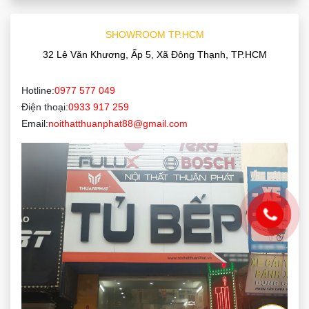
SHOWROOM TP.HCM
32 Lê Văn Khương, Ấp 5, Xã Đông Thạnh, TP.HCM
Hotline:
0977 577 049
Điện thoại:
0933 917 259
Email:
noithatthuanphat88@gmail.com