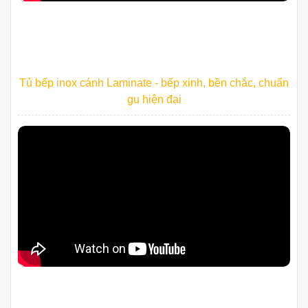
Tủ bếp inox cánh Laminate - bếp xinh, bền chắc, chuẩn
gu hiện đại