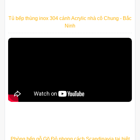
Tủ bếp thùng inox 304 cánh Acrylic nhà cô Chung - Bắc
Ninh
Phòng bếp gỗ Gõ Đỏ phong cách Scandinavia tại biệt