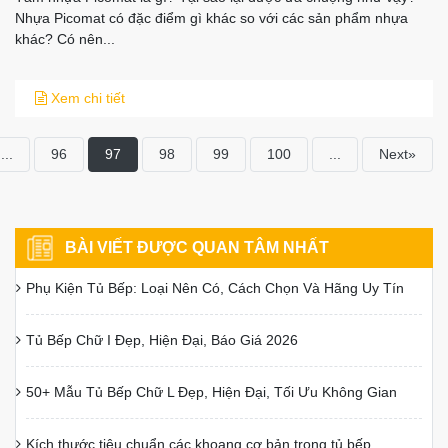
Nhựa Picomat có đặc điểm gì khác so với các sản phẩm nhựa
khác? Có nên...
Xem chi tiết
...
96
97
98
99
100
...
Next»
BÀI VIẾT ĐƯỢC QUAN TÂM NHẤT
Phụ Kiện Tủ Bếp: Loại Nên Có, Cách Chọn Và Hãng Uy Tín
Tủ Bếp Chữ I Đẹp, Hiện Đại, Báo Giá 2026
50+ Mẫu Tủ Bếp Chữ L Đẹp, Hiện Đại, Tối Ưu Không Gian
Kích thước tiêu chuẩn các khoang cơ bản trong tủ bếp