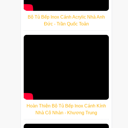
Bộ Tủ Bếp Inox Cánh Acrylic Nhà Anh
Đức - Trần Quốc Toản
Hoàn Thiện Bộ Tủ Bếp Inox Cánh Kính
Nhà Cô Nhàn - Khương Trung