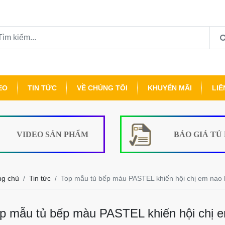
EO
TIN TỨC
VỀ CHÚNG TÔI
KHUYẾN MÃI
LIÊ
VIDEO SẢN PHẨM
BÁO GIÁ TỦ
ng chủ
Tin tức
Top mẫu tủ bếp màu PASTEL khiến hội chị em nao 
p mẫu tủ bếp màu PASTEL khiến hội chị 