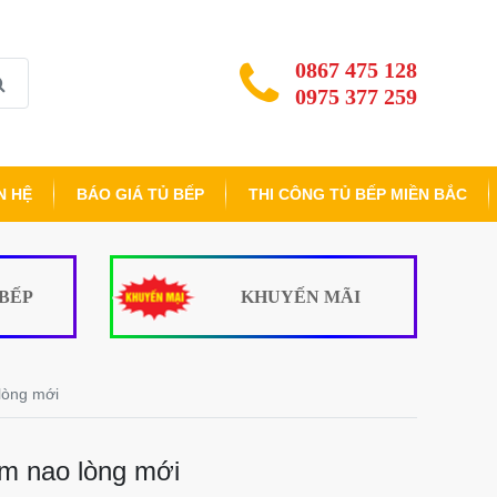
0867 475 128
0975 377 259
N HỆ
BÁO GIÁ TỦ BẾP
THI CÔNG TỦ BẾP MIỀN BẮC
 BẾP
KHUYẾN MÃI
lòng mới
em nao lòng mới