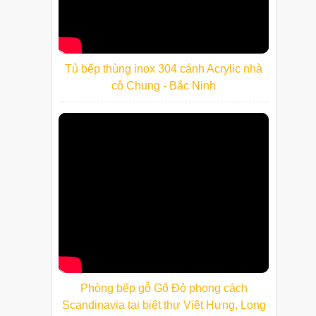
Tủ bếp thùng inox 304 cánh Acrylic nhà
cô Chung - Bắc Ninh
Phòng bếp gỗ Gõ Đỏ phong cách
Scandinavia tại biệt thự Việt Hưng, Long