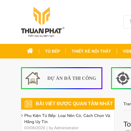
TỦ BẾP
THIẾT KẾ NỘI THẤT
VID
DỰ ÁN ĐÃ THI CÔNG
BÀI VIẾT ĐƯỢC QUAN TÂM NHẤT
Tra
Phụ Kiện Tủ Bếp: Loại Nên Có, Cách Chọn Và
Hãng Uy Tín
To
03/08/2026 | by Administrator