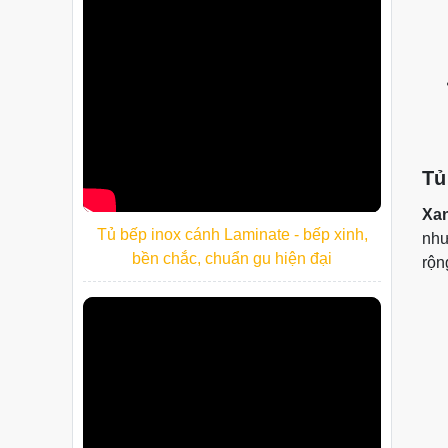
Tủ
Xan
Tủ bếp inox cánh Laminate - bếp xinh,
như
bền chắc, chuẩn gu hiện đại
rộn