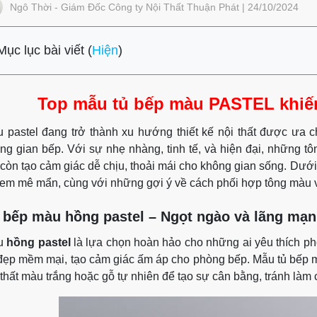
Ngô Thời - Giám Đốc Công ty Nội Thất Thuận Phát | 24/10/2024
Mục lục bài viết (
Hiện
)
Top mẫu tủ bếp màu PASTEL khiến
 pastel đang trở thành xu hướng thiết kế nội thất được ưa ch
ng gian bếp. Với sự nhẹ nhàng, tinh tế, và hiện đại, những t
còn tạo cảm giác dễ chịu, thoải mái cho không gian sống. Dưới
 em mê mẩn, cùng với những gợi ý về cách phối hợp tông màu v
 bếp màu hồng pastel – Ngọt ngào và lãng mạn
u
hồng pastel
là lựa chọn hoàn hảo cho những ai yêu thích p
đẹp mềm mại, tạo cảm giác ấm áp cho phòng bếp. Mẫu tủ bếp mà
 thất màu trắng hoặc gỗ tự nhiên để tạo sự cân bằng, tránh làm 