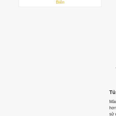
Biên
Tủ
Mà
hơn
sử 