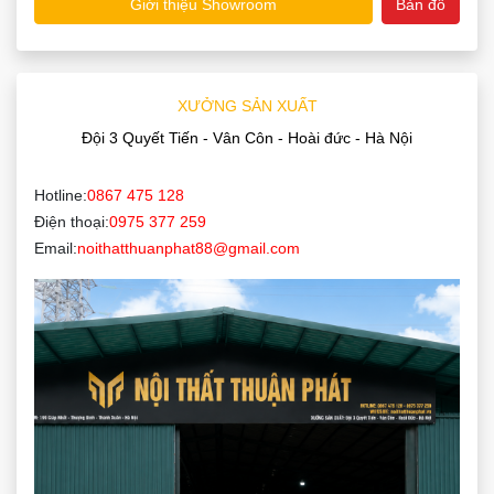
Giới thiệu Showroom
Bản đồ
XƯỞNG SẢN XUẤT
Đội 3 Quyết Tiến - Vân Côn - Hoài đức - Hà Nội
Hotline:
0867 475 128
Điện thoại:
0975 377 259
Email:
noithatthuanphat88@gmail.com